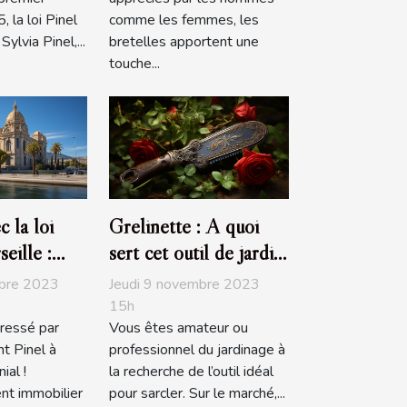
 la loi Pinel
comme les femmes, les
ylvia Pinel,...
bretelles apportent une
touche...
c la loi
Grelinette : A quoi
eille :
sert cet outil de jardin
y prendre ?
?
mbre 2023
Jeudi 9 novembre 2023
15h
ressé par
Vous êtes amateur ou
nt Pinel à
professionnel du jardinage à
ial !
la recherche de l’outil idéal
nt immobilier
pour sarcler. Sur le marché,...