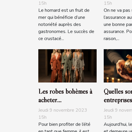
15h
15h
Le homard est un fruit de
On ne va pas 
mer qui bénéficie d’une
l’assurance a
notoriété auprès des
une bonne par
gastronomes. Le succès de
assurance. Po
ce crustacé...
raison,...
Les robes bohèmes à
Quelles son
acheter
entreprises
obligatoirement pour
généreuses
Jeudi 9 novembre 2023
Jeudi 9 nove
l’été
en 2019?
15h
15h
Pour bien profiter de l’été
Aujourd’hui, l
en tant que femme, il est
et demeure un