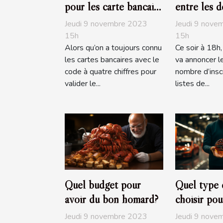
pour les carte bancaire
entre les d
?
Jeudi 9 novembre 2023
Jeudi 9 nove
15h
15h
Alors qu’on a toujours connu
Ce soir à 18h
les cartes bancaires avec le
va annoncer le
code à quatre chiffres pour
nombre d’inscr
valider le...
listes de...
Quel budget pour
Quel type 
avoir du bon homard?
choisir pou
?
Jeudi 9 novembre 2023
Jeudi 9 nove