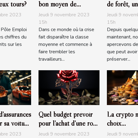
eux tours?
bon moyen de
de forêt, un
redescendre dans les
investissem
mbre 2023
Jeudi 9 novembre 2023
Jeudi 9 nove
barèmes
écologique
15h
15h
, Pôle Emploi
Dans ce monde où la crise
Depuis quelqu
s chiffres du
fait disparaître la classe
maintenant, n
its sur les
moyenne et commence à
apercevons de
faire trembler les
que peut avoir 
travailleurs...
préserver...
d’assurances
Quel budget prévoir
La crypto 
r sa voiture
pour l’achat d’une rose
choix
éternelle ?
d’investiss
mbre 2023
Jeudi 9 novembre 2023
Jeudi 9 nove