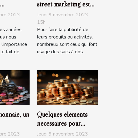
street marketing est
ent
pratique ?
mbre 2023
Jeudi 9 novembre 2023
15h
es années
Pour faire la publicité de
ous nous
leurs produits ou activités,
 l’importance
nombreux sont ceux qui font
le fait de
usage des sacs à dos...
monnaie, un
Quelques éléments
nécessaires pour
ement,
baisser le prix de son
mbre 2023
Jeudi 9 novembre 2023