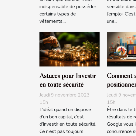
indispensable de posséder
sensible dan
certains types de
l’emploi. C’e
vêtements....
une...
Astuces pour Investir
Comment a
en toute sécurité
positionne
site sur Go
Jeudi 9 novembre 2023
Jeudi 9 nove
15h
15h
L’idéal quand on dispose
Être dans le 
d’un bon capital, c’est
résultats de 
d’investir en toute sécurité.
Google vous i
Ce n’est pas toujours
concurrence su