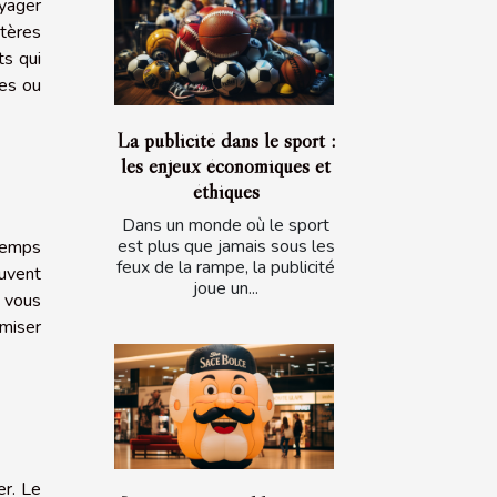
oyager
ptères
ts qui
les ou
La publicité dans le sport :
les enjeux économiques et
éthiques
Dans un monde où le sport
est plus que jamais sous les
 temps
feux de la rampe, la publicité
euvent
joue un...
i vous
imiser
er. Le