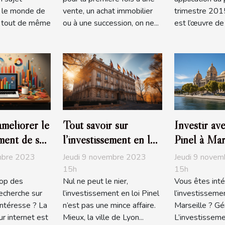
s le monde de
vente, un achat immobilier
trimestre 2015,
st tout de même
ou à une succession, on ne...
est l’œuvre de S
méliorer le
Tout savoir sur
Investir ave
ment de son
l’investissement en loi
Pinel à Mars
ogle ?
Pinel à Lyon
comment s’
mbre 2023
Jeudi 9 novembre 2023
Jeudi 9 nove
15h
15h
top des
Nul ne peut le nier,
Vous êtes inté
recherche sur
l’investissement en loi Pinel
l’investisseme
ntéresse ? La
n’est pas une mince affaire.
Marseille ? Gén
r internet est
Mieux, la ville de Lyon...
L’investisseme