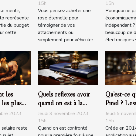
d’achat ou 
15h
15h
se mentir,
Vous pensez acheter une
Pourquoi ne p
trading trè
uto représente
rose éternelle pour
économiquem
tie du budget
témoigner de vos
indépendant ? 
ur cette
attachements ou
beaucoup de d
simplement pour véhiculer...
électroniques v
t les
Quels réflexes avoir
Qu’est-ce qu
 les plus
quand on est à la
Pinel ? L'es
 en France
recherche d’un bon
savoir
mbre 2023
Jeudi 9 novembre 2023
Jeudi 9 nove
notaire ?
15h
15h
e salaire reste
Quand on est confronté
Créée en 2014
 sujet
pour la première fois à une
application au