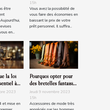
de de
prêt personnel
15h
as être
Vous avez la possibilité de
s populaire
ent
vous faire des économies en
Aujourd’hui,
baissant le prix de votre
evises
prêt personnel. Il suffira...
ous en...
e la loi
Pourquoi opter pour
sentiel à
des bretelles fantaisies
?
mbre 2023
Jeudi 9 novembre 2023
15h
 et mise en
Accessoires de mode très
 premier
appréciés par les hommes