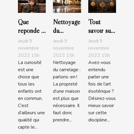
Que
Nettoyage
Tout
réponde à
du
savoir sur
l’enfant
carrelage :
l’art
Jeudi 9
Jeudi 9
Jeudi 9
qui
parlons-
ésotérique
novembre
novembre
novembre
2023 15h
2023 15h
2023 15h
demande
en !
La curiosité
Nettoyage
Avez-vous
l’origine
est une
du carrelage :
entendu
des bébés
chose que
parlons-en !
parler une
?
tous les
La propreté
fois de l’art
enfants ont
d’une maison
ésotérique ?
en commun.
est plus que
Désirez-vous
C’est
nécessaire. Il
mieux savoir
d’ailleurs une
faut donc
sur cette
qualité qui
prendre...
discipline...
capte le...