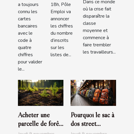
bancaire
tours?
Dans ce monde
dans les
a toujours
18h, Pôle
?
où la crise fait
connu les
Emploi va
barèmes
disparaître la
cartes
annoncer
classe
bancaires
les chiffres
moyenne et
avec le
du nombre
commence à
code à
d’inscrits
faire trembler
quatre
sur les
les travailleurs...
chiffres
listes de...
pour valider
le...
Acheter une
Pourquoi le sac à
parcelle de forêt,
dos street
un investissement
marketing est