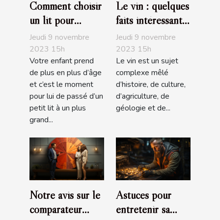
Comment choisir
Le vin : quelques
un lit pour
faits intéressants
enfant ?
à savoir
Jeudi 9 novembre
Jeudi 9 novembre
2023 15h
2023 15h
Votre enfant prend
Le vin est un sujet
de plus en plus d’âge
complexe mêlé
et c’est le moment
d’histoire, de culture,
pour lui de passé d’un
d’agriculture, de
petit lit à un plus
géologie et de...
grand...
Notre avis sur le
Astuces pour
comparateur
entretenir sa