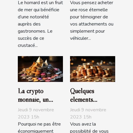
Le homard est un fruit
Vous pensez acheter
de mer qui bénéficie
une rose éternelle
d’une notoriété
pour témoigner de
auprès des
vos attachements ou
gastronomes. Le
simplement pour
succès de ce
véhiculer...
crustacé...
La crypto
Quelques
monnaie, un
éléments
choix
nécessaires pour
Jeudi 9 novembre
Jeudi 9 novembre
d’investissement,
baisser le prix de
2023 15h
2023 15h
Pourquoi ne pas être
Vous avez la
d’achat ou de de
son prêt
économiquement
possibilité de vous