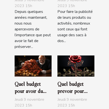
Jeudi 9 novembre
Jeudi 9 novembre
écologique
pratique ?
2023 15h
2023 15h
Depuis quelques
Pour faire la publicité
années maintenant,
de leurs produits ou
nous nous
activités, nombreux
apercevons de
sont ceux qui font
l’importance que peut
usage des sacs à
avoir le fait de
dos...
préserver...
Quel budget
Quel budget
pour avoir du
prévoir pour
bon homard?
l’achat d’une rose
Jeudi 9 novembre
Jeudi 9 novembre
éternelle ?
2023 15h
2023 15h