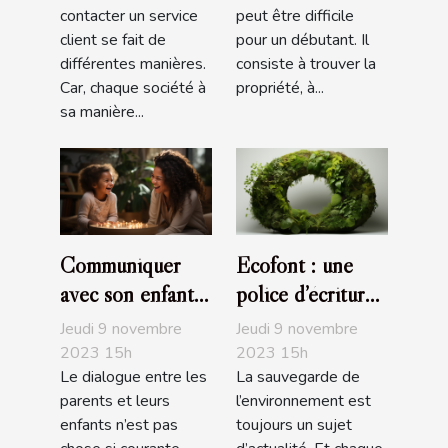
contacter un service
peut être difficile
client se fait de
pour un débutant. Il
différentes manières.
consiste à trouver la
Car, chaque société à
propriété, à...
sa manière...
Communiquer
Ecofont : une
avec son enfant :
police d’écriture
comment s’y
écologique
Jeudi 9 novembre
Jeudi 9 novembre
prendre ?
2023 15h
2023 15h
Le dialogue entre les
La sauvegarde de
parents et leurs
l’environnement est
enfants n’est pas
toujours un sujet