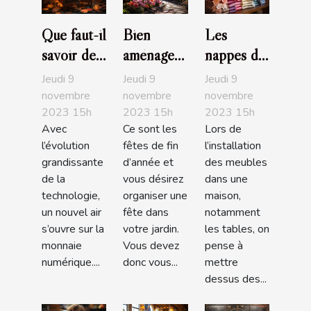
Que faut-il
Bien
Les
savoir de
aménager
nappes de
la crypto-
son jardin
table :
Jeudi 9
Jeudi 9
Jeudi 9
paradis ?
: comment
parlons-
novembre
novembre
novembre
2023 15h
2023 15h
2023 15h
s'y
en !
Avec
Ce sont les
Lors de
prendre ?
l’évolution
fêtes de fin
l’installation
grandissante
d’année et
des meubles
de la
vous désirez
dans une
technologie,
organiser une
maison,
un nouvel air
fête dans
notamment
s’ouvre sur la
votre jardin.
les tables, on
monnaie
Vous devez
pense à
numérique....
donc vous...
mettre
dessus des...