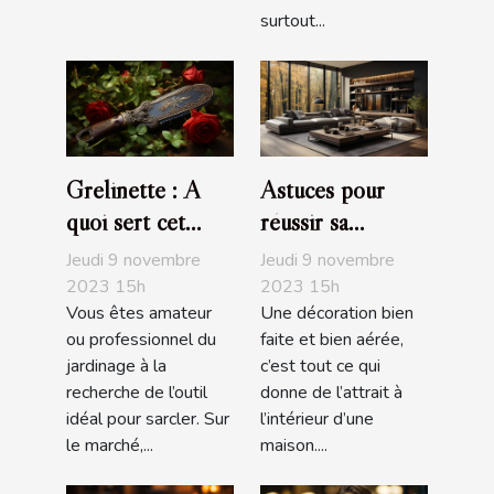
surtout...
Grelinette : A
Astuces pour
quoi sert cet
réussir sa
outil de jardin ?
décoration
Jeudi 9 novembre
Jeudi 9 novembre
d'intérieur
2023 15h
2023 15h
Vous êtes amateur
Une décoration bien
ou professionnel du
faite et bien aérée,
jardinage à la
c’est tout ce qui
recherche de l’outil
donne de l’attrait à
idéal pour sarcler. Sur
l’intérieur d’une
le marché,...
maison....