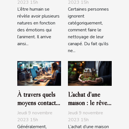
savoir ?
2023 15h
2023 15h
L’être humain se
Certaines personnes
révèle avoir plusieurs
ignorent
natures en fonction
catégoriquement,
des émotions qui
comment faire le
l’animent. Il arrive
nettoyage de leur
ainsi...
canapé. Du fait qu’ils
ne...
À travers quels
L’achat d’une
moyens contacte-
maison : le rêve
t-on un service
de tous
Jeudi 9 novembre
Jeudi 9 novembre
client ?
2023 15h
2023 15h
Généralement,
L’achat d’une maison