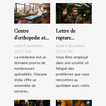
Centre
Lettre de
d’orthopédie et
rupture
de podologie
conventionnelle :
Jeudi 9 novembre
Jeudi 9 novembre
Ortho Center
que faut-il
2023 15h
2023 15h
La médecine est un
Vous êtes employé
savoir ?
domaine pourvu de
dans une société, et
nombreuses
fatigué des
spécialités. Chacune
problèmes que vous
d’elle offre un
rencontrez au
ensemble de
quotidien avec votre...
services...