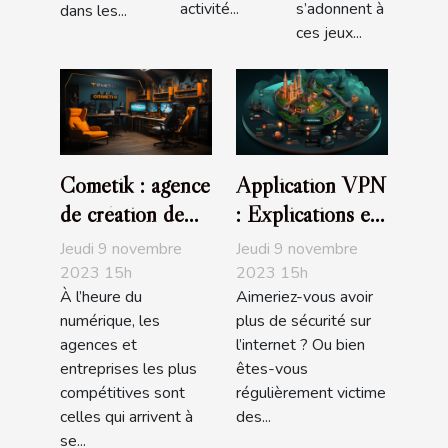
activité...
s’adonnent à
dans les...
ces jeux...
Cometik : agence
Application VPN
de création de
: Explications et
sites internet
avantages
Jeudi 9 novembre
Jeudi 9 novembre
2023 15h
2023 15h
À l’heure du
Aimeriez-vous avoir
numérique, les
plus de sécurité sur
agences et
l’internet ? Ou bien
entreprises les plus
êtes-vous
compétitives sont
régulièrement victime
celles qui arrivent à
des...
se...