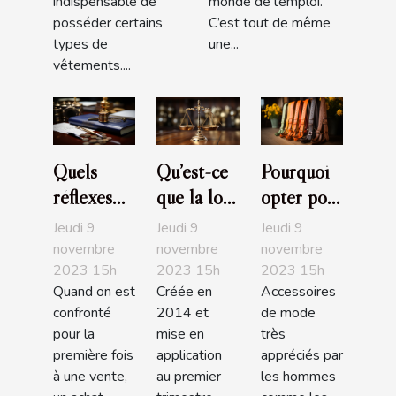
indispensable de
monde de l’emploi.
posséder certains
C’est tout de même
types de
une...
vêtements....
Quels
Qu’est-ce
Pourquoi
réflexes
que la loi
opter pour
avoir
Pinel ?
des
Jeudi 9
Jeudi 9
Jeudi 9
quand on
L'essentiel
bretelles
novembre
novembre
novembre
2023 15h
2023 15h
2023 15h
est à la
à savoir
fantaisies ?
Quand on est
Créée en
Accessoires
recherche
confronté
2014 et
de mode
d’un bon
pour la
mise en
très
notaire ?
première fois
application
appréciés par
à une vente,
au premier
les hommes