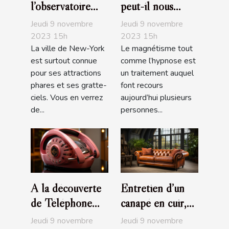
l’observatoire
peut-il nous
The Edge de
soigner de nos
Jeudi 9 novembre
Jeudi 9 novembre
NYC ?
maux ?
2023 15h
2023 15h
La ville de New-York
Le magnétisme tout
est surtout connue
comme l’hypnose est
pour ses attractions
un traitement auquel
phares et ses gratte-
font recours
ciels. Vous en verrez
aujourd’hui plusieurs
de...
personnes...
A la découverte
Entretien d’un
de Téléphone
canapé en cuir,
Rose
que devez-vous
Jeudi 9 novembre
Jeudi 9 novembre