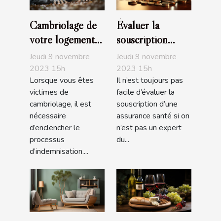
Cambriolage de
Évaluer la
votre logement
souscription
assuré :
d’une assurance
Jeudi 9 novembre
Jeudi 9 novembre
Comment être
santé : comment
2023 15h
2023 15h
Lorsque vous êtes
Il n’est toujours pas
indemnisé?
s’y prendre ?
victimes de
facile d’évaluer la
cambriolage, il est
souscription d’une
nécessaire
assurance santé si on
d’enclencher le
n’est pas un expert
processus
du...
d’indemnisation....