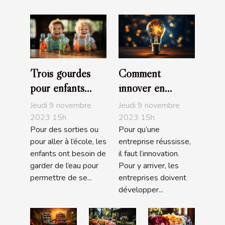
Trois gourdes
Comment
pour enfants
innover en
recommandés
entreprise ?
Jeudi 9 novembre
Jeudi 9 novembre
2023 15h
2023 15h
Pour des sorties ou
Pour qu’une
pour aller à l’école, les
entreprise réussisse,
enfants ont besoin de
il faut l’innovation.
garder de l’eau pour
Pour y arriver, les
permettre de se...
entreprises doivent
développer...