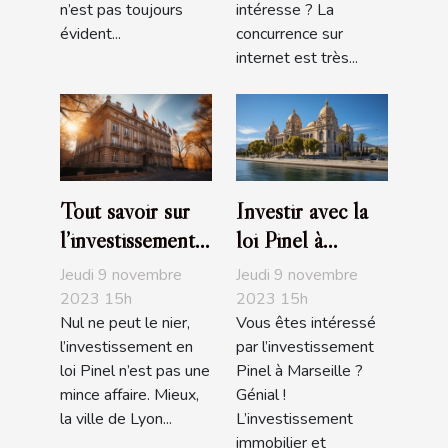
n’est pas toujours
intéresse ? La
évident...
concurrence sur
internet est très...
Tout savoir sur
Investir avec la
l’investissement
loi Pinel à
en loi Pinel à
Marseille :
Jeudi 9 novembre
Jeudi 9 novembre
Lyon
comment s’y
2023 15h
2023 15h
Nul ne peut le nier,
Vous êtes intéressé
prendre ?
l’investissement en
par l’investissement
loi Pinel n’est pas une
Pinel à Marseille ?
mince affaire. Mieux,
Génial !
la ville de Lyon...
L’investissement
immobilier et