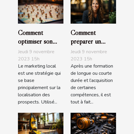
Comment
Comment
optimiser son
préparer un
marketing local ?
entretien
Jeudi 9 novembre
Jeudi 9 novembre
d’embauche ?
2023 15h
2023 15h
Le marketing local
Après une formation
est une stratégie qui
de longue ou courte
se base
durée et l’acquisition
principalement sur la
de certaines
localisation des
compétences, il est
prospects. Utilisé...
tout à fait...