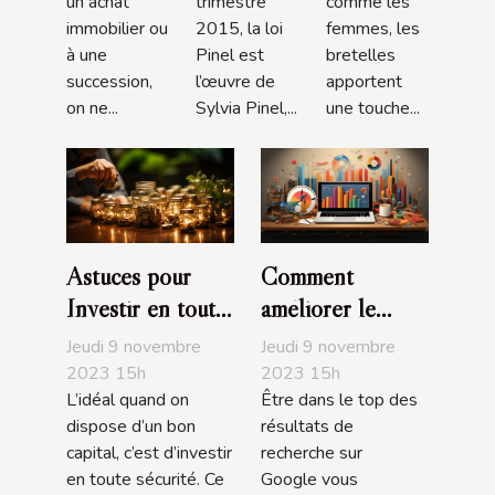
un achat
trimestre
comme les
immobilier ou
2015, la loi
femmes, les
à une
Pinel est
bretelles
succession,
l’œuvre de
apportent
on ne...
Sylvia Pinel,...
une touche...
Astuces pour
Comment
Investir en toute
améliorer le
sécurité
positionnement
Jeudi 9 novembre
Jeudi 9 novembre
de son site sur
2023 15h
2023 15h
L’idéal quand on
Être dans le top des
Google ?
dispose d’un bon
résultats de
capital, c’est d’investir
recherche sur
en toute sécurité. Ce
Google vous