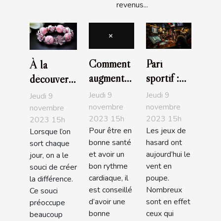
revenus...
Comment
Pari
À la
augmenter
sportif :
découverte
la libido
comment
des
Jeudi 9
Jeudi 9
Jeudi 9
féminine ?
maximiser
bracelets
novembre
novembre
novembre
2023 15h
2023 15h
vos
2023 15h
Pandora
Pour être en
Les jeux de
Lorsque l’on
chances
bonne santé
hasard ont
sort chaque
de gagner
et avoir un
aujourd’hui le
jour, on a le
?
bon rythme
vent en
souci de créer
cardiaque, il
poupe.
la différence.
est conseillé
Nombreux
Ce souci
d’avoir une
sont en effet
préoccupe
bonne
ceux qui
beaucoup