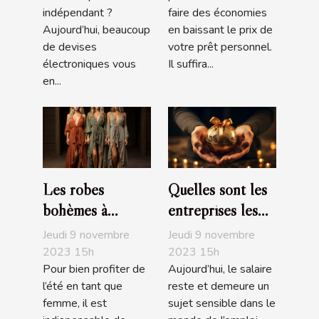
trading très
personnel
indépendant ?
faire des économies
populaire
Aujourd’hui, beaucoup
en baissant le prix de
de devises
votre prêt personnel.
électroniques vous
Il suffira...
en...
Les robes
Quelles sont les
bohèmes à
entreprises les
acheter
plus généreuses
Jeudi 9 novembre
Jeudi 9 novembre
obligatoirement
en France en
2023 15h
2023 15h
Pour bien profiter de
Aujourd’hui, le salaire
pour l’été
2019?
l’été en tant que
reste et demeure un
femme, il est
sujet sensible dans le