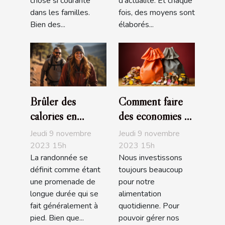
chose si courante
d’actualité. Et chaque
dans les familles.
fois, des moyens sont
Bien des...
élaborés...
Brûler des
Comment faire
calories en
des économies en
faisant de la
faisant ses
Jeudi 9 novembre
Jeudi 9 novembre
randonnée
courses ?
2023 15h
2023 15h
La randonnée se
Nous investissons
définit comme étant
toujours beaucoup
une promenade de
pour notre
longue durée qui se
alimentation
fait généralement à
quotidienne. Pour
pied. Bien que...
pouvoir gérer nos