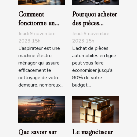
Comment
Pourquoi acheter
fonctionne un
des pièces
aspirateur ?
automobiles en
Jeudi 9 novembre
Jeudi 9 novembre
ligne ?
2023 15h
2023 15h
L’aspirateur est une
L’achat de pièces
machine électro
automobiles en ligne
ménager qui assure
peut vous faire
efficacement le
économiser jusqu’à
nettoyage de votre
80% de votre
demeure, nombreux...
budget....
Que savoir sur
Le magnétiseur