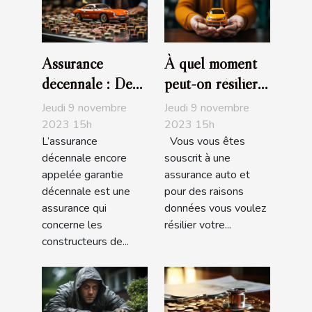
Assurance
À quel moment
décennale : De
peut-on résilier
quoi s’agit-il ?
son assurance
Jeudi 9 novembre
Jeudi 9 novembre
auto?
2023 15h
2023 15h
L’assurance
Vous vous êtes
décennale encore
souscrit à une
appelée garantie
assurance auto et
décennale est une
pour des raisons
assurance qui
données vous voulez
concerne les
résilier votre...
constructeurs de...