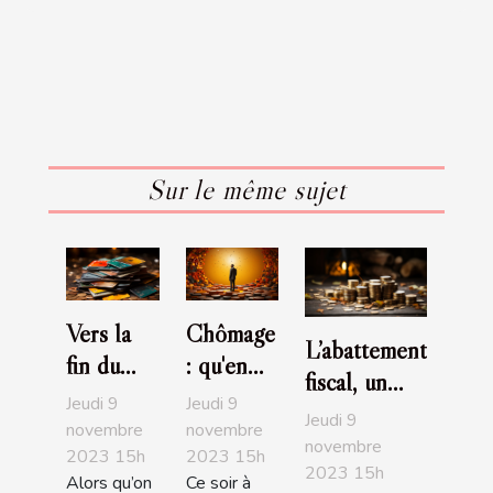
Sur le même sujet
Vers la
Chômage
L’abattement
fin du
: qu'en
fiscal, un
code
est-il
Jeudi 9
Jeudi 9
bon moyen
Jeudi 9
pour les
entre les
novembre
novembre
de
novembre
2023 15h
2023 15h
carte
deux
2023 15h
redescendre
Alors qu’on
Ce soir à