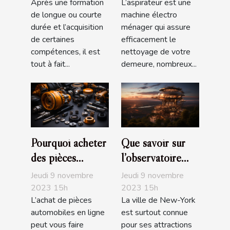
Après une formation
L’aspirateur est une
de longue ou courte
machine électro
durée et l’acquisition
ménager qui assure
de certaines
efficacement le
compétences, il est
nettoyage de votre
tout à fait...
demeure, nombreux...
Pourquoi acheter
Que savoir sur
des pièces
l’observatoire
automobiles en
The Edge de
Jeudi 9 novembre
Jeudi 9 novembre
ligne ?
NYC ?
2023 15h
2023 15h
L’achat de pièces
La ville de New-York
automobiles en ligne
est surtout connue
peut vous faire
pour ses attractions