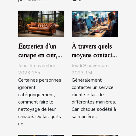
Entretien d’un
À travers quels
canapé en cuir,
moyens contacte-
que devez-vous
t-on un service
Jeudi 9 novembre
Jeudi 9 novembre
savoir ?
client ?
2023 15h
2023 15h
Certaines personnes
Généralement,
ignorent
contacter un service
catégoriquement,
client se fait de
comment faire le
différentes manières.
nettoyage de leur
Car, chaque société à
canapé. Du fait qu’ils
sa manière...
ne...