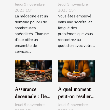
de podologie
conventionnelle :
Jeudi 9 novembre
Jeudi 9 novembre
Ortho Center
que faut-il
2023 15h
2023 15h
La médecine est un
Vous êtes employé
savoir ?
domaine pourvu de
dans une société, et
nombreuses
fatigué des
spécialités. Chacune
problèmes que vous
d’elle offre un
rencontrez au
ensemble de
quotidien avec votre...
services...
Assurance
À quel moment
décennale : De
peut-on résilier
quoi s’agit-il ?
son assurance
Jeudi 9 novembre
Jeudi 9 novembre