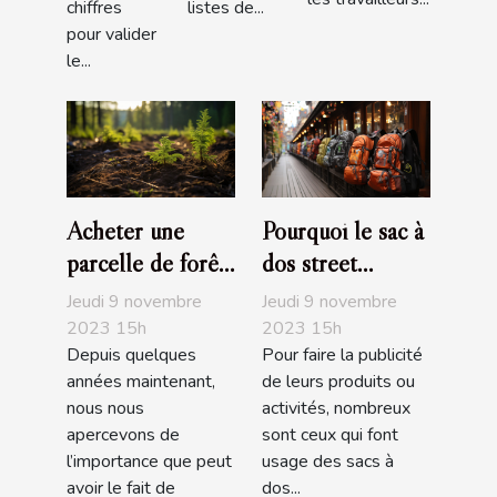
chiffres
listes de...
pour valider
le...
Acheter une
Pourquoi le sac à
parcelle de forêt,
dos street
un investissement
marketing est
Jeudi 9 novembre
Jeudi 9 novembre
écologique
pratique ?
2023 15h
2023 15h
Depuis quelques
Pour faire la publicité
années maintenant,
de leurs produits ou
nous nous
activités, nombreux
apercevons de
sont ceux qui font
l’importance que peut
usage des sacs à
avoir le fait de
dos...