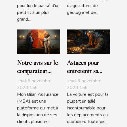
pour lui de passé d’un
d’agriculture, de
petit lit à un plus
géologie et de...
grand...
Notre avis sur le
Astuces pour
comparateur
entretenir sa
d’assurance de
voiture
Jeudi 9 novembre
Jeudi 9 novembre
prêt de MBA
2023 15h
2023 15h
Mon Bilan Assurance
La voiture est pour la
(MBA) est une
plupart un allié
plateforme qui met à
incontournable pour
la disposition de ses
les déplacements au
clients plusieurs
quotidien. Toutefois