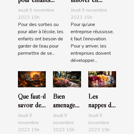
recommandés
entreprise ?
Jeudi 9 novembre
Jeudi 9 novembre
2023 15h
2023 15h
Pour des sorties ou
Pour qu’une
pour aller à l’école, les
entreprise réussisse,
enfants ont besoin de
il faut l’innovation.
garder de l’eau pour
Pour y arriver, les
permettre de se...
entreprises doivent
développer...
Que faut-il
Bien
Les
savoir de
aménager
nappes de
la crypto-
son jardin
table :
Jeudi 9
Jeudi 9
Jeudi 9
paradis ?
: comment
parlons-
novembre
novembre
novembre
2023 15h
2023 15h
2023 15h
s'y
en !