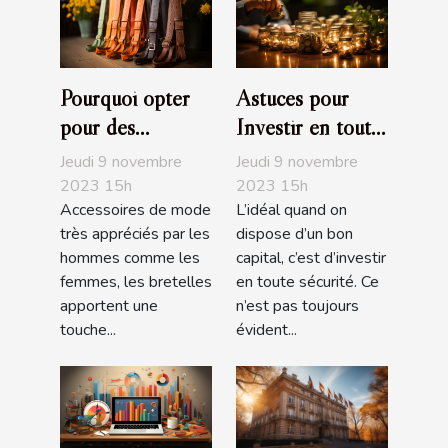
Pourquoi opter
Astuces pour
pour des
Investir en toute
bretelles
sécurité
Jeudi 9 novembre
Jeudi 9 novembre
fantaisies ?
2023 15h
2023 15h
Accessoires de mode
L’idéal quand on
très appréciés par les
dispose d’un bon
hommes comme les
capital, c’est d’investir
femmes, les bretelles
en toute sécurité. Ce
apportent une
n’est pas toujours
touche...
évident...