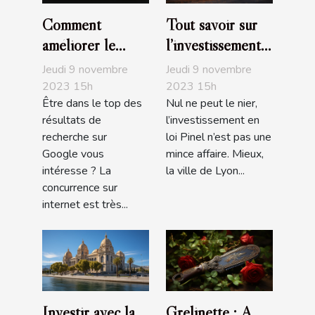
Comment
Tout savoir sur
améliorer le
l’investissement
positionnement
en loi Pinel à
Jeudi 9 novembre
Jeudi 9 novembre
de son site sur
Lyon
2023 15h
2023 15h
Être dans le top des
Nul ne peut le nier,
Google ?
résultats de
l’investissement en
recherche sur
loi Pinel n’est pas une
Google vous
mince affaire. Mieux,
intéresse ? La
la ville de Lyon...
concurrence sur
internet est très...
Investir avec la
Grelinette : A