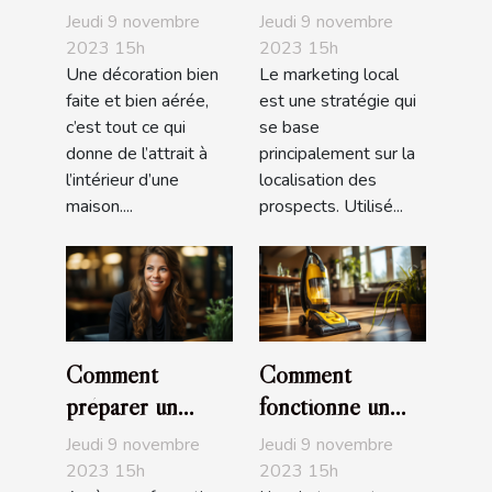
décoration
marketing local ?
Jeudi 9 novembre
Jeudi 9 novembre
d'intérieur
2023 15h
2023 15h
Une décoration bien
Le marketing local
faite et bien aérée,
est une stratégie qui
c’est tout ce qui
se base
donne de l’attrait à
principalement sur la
l’intérieur d’une
localisation des
maison....
prospects. Utilisé...
Comment
Comment
préparer un
fonctionne un
entretien
aspirateur ?
Jeudi 9 novembre
Jeudi 9 novembre
d’embauche ?
2023 15h
2023 15h