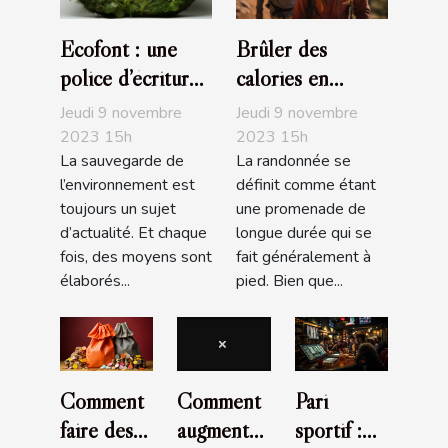
Ecofont : une
Brûler des
police d’écriture
calories en
écologique
faisant de la
Jeudi 9 novembre
Jeudi 9 novembre
randonnée
2023 15h
2023 15h
La sauvegarde de
La randonnée se
l’environnement est
définit comme étant
toujours un sujet
une promenade de
d’actualité. Et chaque
longue durée qui se
fois, des moyens sont
fait généralement à
élaborés...
pied. Bien que...
Comment
Comment
Pari
faire des
augmenter
sportif :