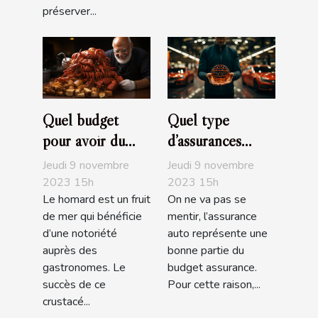
préserver...
Quel budget
Quel type
pour avoir du
d’assurances
bon homard?
choisir pour sa
Jeudi 9 novembre
Jeudi 9 novembre
voiture ?
2023 15h
2023 15h
Le homard est un fruit
On ne va pas se
de mer qui bénéficie
mentir, l’assurance
d’une notoriété
auto représente une
auprès des
bonne partie du
gastronomes. Le
budget assurance.
succès de ce
Pour cette raison,...
crustacé...