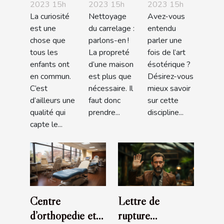
2023 15h
2023 15h
2023 15h
demande
en !
La curiosité
Nettoyage
Avez-vous
l’origine
est une
du carrelage :
entendu
des bébés
chose que
parlons-en !
parler une
?
tous les
La propreté
fois de l’art
enfants ont
d’une maison
ésotérique ?
en commun.
est plus que
Désirez-vous
C’est
nécessaire. Il
mieux savoir
d’ailleurs une
faut donc
sur cette
qualité qui
prendre...
discipline...
capte le...
Centre
Lettre de
d’orthopédie et
rupture