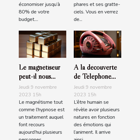
économiser jusqu’à
phares et ses gratte-
80% de votre
ciels. Vous en verrez
budget....
de...
Le magnétiseur
A la découverte
peut-il nous
de Téléphone
soigner de nos
Rose
Jeudi 9 novembre
Jeudi 9 novembre
maux ?
2023 15h
2023 15h
Le magnétisme tout
L’être humain se
comme l’hypnose est
révèle avoir plusieurs
un traitement auquel
natures en fonction
font recours
des émotions qui
aujourd’hui plusieurs
l’animent. Il arrive
personnes...
ainsi...