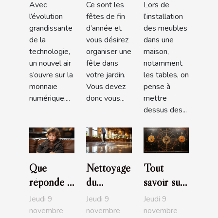
Avec
Ce sont les
Lors de
prendre ?
l’évolution
fêtes de fin
l’installation
grandissante
d’année et
des meubles
de la
vous désirez
dans une
technologie,
organiser une
maison,
un nouvel air
fête dans
notamment
s’ouvre sur la
votre jardin.
les tables, on
monnaie
Vous devez
pense à
numérique....
donc vous...
mettre
dessus des...
Que
Nettoyage
Tout
réponde à
du
savoir sur
l’enfant
carrelage :
l’art
Jeudi 9
Jeudi 9
Jeudi 9
qui
parlons-
ésotérique
novembre
novembre
novembre