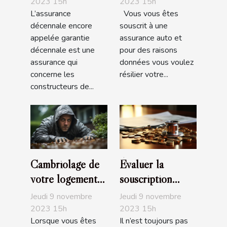
auto?
2023 15h
2023 15h
L’assurance
Vous vous êtes
décennale encore
souscrit à une
appelée garantie
assurance auto et
décennale est une
pour des raisons
assurance qui
données vous voulez
concerne les
résilier votre...
constructeurs de...
Cambriolage de
Évaluer la
votre logement
souscription
assuré :
d’une assurance
Jeudi 9 novembre
Jeudi 9 novembre
Comment être
santé : comment
2023 15h
2023 15h
Lorsque vous êtes
Il n’est toujours pas
indemnisé?
s’y prendre ?