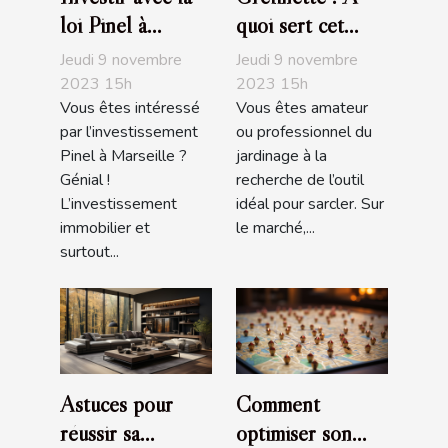
loi Pinel à
quoi sert cet
Marseille :
outil de jardin ?
Jeudi 9 novembre
Jeudi 9 novembre
comment s’y
2023 15h
2023 15h
Vous êtes intéressé
Vous êtes amateur
prendre ?
par l’investissement
ou professionnel du
Pinel à Marseille ?
jardinage à la
Génial !
recherche de l’outil
L’investissement
idéal pour sarcler. Sur
immobilier et
le marché,...
surtout...
Astuces pour
Comment
réussir sa
optimiser son