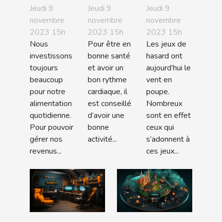
économies
la libido
comment
Jeudi 9
Jeudi 9
Jeudi 9
en faisant
féminine ?
maximiser
novembre
novembre
novembre
2023 15h
2023 15h
2023 15h
ses
vos
Nous
Pour être en
Les jeux de
courses ?
chances
investissons
bonne santé
hasard ont
de gagner
toujours
et avoir un
aujourd’hui le
?
beaucoup
bon rythme
vent en
pour notre
cardiaque, il
poupe.
alimentation
est conseillé
Nombreux
quotidienne.
d’avoir une
sont en effet
Pour pouvoir
bonne
ceux qui
gérer nos
activité...
s’adonnent à
revenus...
ces jeux...