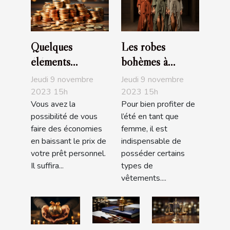
Quelques
Les robes
éléments
bohèmes à
nécessaires pour
acheter
Jeudi 9 novembre
Jeudi 9 novembre
baisser le prix de
obligatoirement
2023 15h
2023 15h
Vous avez la
Pour bien profiter de
son prêt
pour l’été
possibilité de vous
l’été en tant que
personnel
faire des économies
femme, il est
en baissant le prix de
indispensable de
votre prêt personnel.
posséder certains
Il suffira...
types de
vêtements....