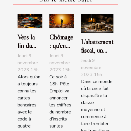
Vers la
Chômage
L’abattement
fin du
: qu'en
fiscal, un
code
est-il
Jeudi 9
Jeudi 9
bon moyen
Jeudi 9
pour les
entre les
novembre
novembre
de
novembre
2023 15h
2023 15h
carte
deux
2023 15h
redescendre
Alors qu’on
Ce soir à
bancaire
tours?
Dans ce monde
dans les
a toujours
18h, Pôle
?
où la crise fait
connu les
Emploi va
barèmes
disparaître la
cartes
annoncer
classe
bancaires
les chiffres
moyenne et
avec le
du nombre
commence à
code à
d’inscrits
faire trembler
quatre
sur les
les travailleurs...