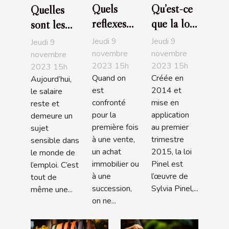
Quels
Qu’est-ce
Quelles
réflexes
que la loi
sont les
avoir
Pinel ?
entreprises
Jeudi 9
Jeudi 9
Jeudi 9
quand on
L'essentiel
les plus
novembre
novembre
novembre
2023 15h
2023 15h
est à la
à savoir
2023 15h
généreuses
Quand on
Créée en
Aujourd’hui,
recherche
en France
est
2014 et
le salaire
d’un bon
en 2019?
confronté
mise en
reste et
notaire ?
pour la
application
demeure un
première fois
au premier
sujet
à une vente,
trimestre
sensible dans
un achat
2015, la loi
le monde de
immobilier ou
Pinel est
l’emploi. C’est
à une
l’œuvre de
tout de
succession,
Sylvia Pinel,...
même une...
on ne...