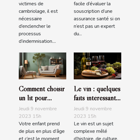
victimes de
facile d’évaluer la
cambriolage, il est
souscription d’une
nécessaire
assurance santé si on
d’enclencher le
n’est pas un expert
processus
du...
d’indemnisation....
Comment choisir
Le vin : quelques
un lit pour
faits intéressants
enfant ?
à savoir
Jeudi 9 novembre
Jeudi 9 novembre
2023 15h
2023 15h
Votre enfant prend
Le vin est un sujet
de plus en plus d’âge
complexe mêlé
et c’est le moment
d’histoire, de culture,