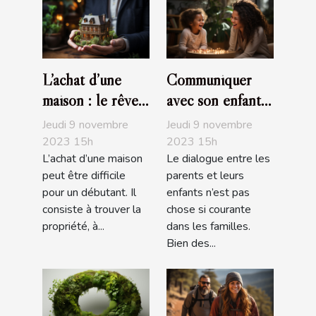
L’achat d’une
Communiquer
maison : le rêve
avec son enfant :
de tous
comment s’y
Jeudi 9 novembre
Jeudi 9 novembre
prendre ?
2023 15h
2023 15h
L’achat d’une maison
Le dialogue entre les
peut être difficile
parents et leurs
pour un débutant. Il
enfants n’est pas
consiste à trouver la
chose si courante
propriété, à...
dans les familles.
Bien des...