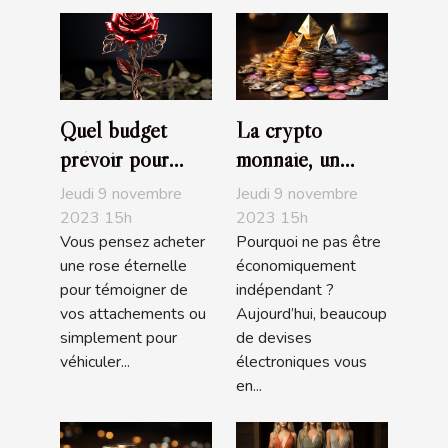
Quel budget
La crypto
prévoir pour
monnaie, un
l’achat d’une rose
choix
Jeudi 9 novembre
Jeudi 9 novembre
éternelle ?
d’investissement,
2023 15h
2023 15h
Vous pensez acheter
Pourquoi ne pas être
d’achat ou de de
une rose éternelle
économiquement
trading très
pour témoigner de
indépendant ?
populaire
vos attachements ou
Aujourd’hui, beaucoup
simplement pour
de devises
véhiculer...
électroniques vous
en...