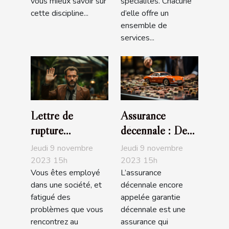
vous mieux savoir sur
spécialités. Chacune
cette discipline...
d’elle offre un
ensemble de
services...
Lettre de
Assurance
rupture
décennale : De
conventionnelle :
quoi s’agit-il ?
Jeudi 9 novembre
Jeudi 9 novembre
que faut-il
2023 15h
2023 15h
Vous êtes employé
L’assurance
savoir ?
dans une société, et
décennale encore
fatigué des
appelée garantie
problèmes que vous
décennale est une
rencontrez au
assurance qui