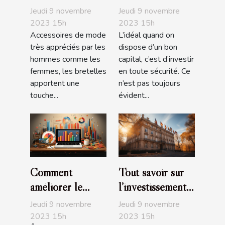
bretelles
sécurité
Jeudi 9 novembre
Jeudi 9 novembre
fantaisies ?
2023 15h
2023 15h
Accessoires de mode
L’idéal quand on
très appréciés par les
dispose d’un bon
hommes comme les
capital, c’est d’investir
femmes, les bretelles
en toute sécurité. Ce
apportent une
n’est pas toujours
touche...
évident...
Comment
Tout savoir sur
améliorer le
l’investissement
positionnement
en loi Pinel à
Jeudi 9 novembre
Jeudi 9 novembre
de son site sur
Lyon
2023 15h
2023 15h