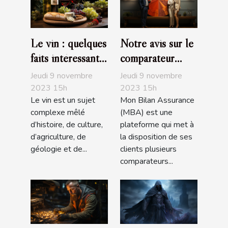
Le vin : quelques
Notre avis sur le
faits intéressants
comparateur
à savoir
d’assurance de
Jeudi 9 novembre
Jeudi 9 novembre
prêt de MBA
2023 15h
2023 15h
Le vin est un sujet
Mon Bilan Assurance
complexe mêlé
(MBA) est une
d’histoire, de culture,
plateforme qui met à
d’agriculture, de
la disposition de ses
géologie et de...
clients plusieurs
comparateurs...