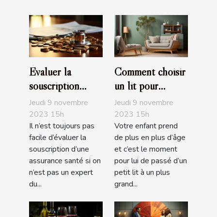
Évaluer la
Comment choisir
souscription
un lit pour
d’une assurance
enfant ?
Jeudi 9 novembre
Jeudi 9 novembre
santé : comment
2023 15h
2023 15h
Il n’est toujours pas
Votre enfant prend
s’y prendre ?
facile d’évaluer la
de plus en plus d’âge
souscription d’une
et c’est le moment
assurance santé si on
pour lui de passé d’un
n’est pas un expert
petit lit à un plus
du...
grand...