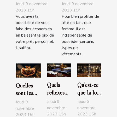
nécessaires pour
acheter
Jeudi 9 novembre
Jeudi 9 novembre
baisser le prix de
obligatoirement
2023 15h
2023 15h
Vous avez la
Pour bien profiter de
son prêt
pour l’été
possibilité de vous
l’été en tant que
personnel
faire des économies
femme, il est
en baissant le prix de
indispensable de
votre prêt personnel.
posséder certains
Il suffira...
types de
vêtements....
Quels
Qu’est-ce
Quelles
réflexes
que la loi
sont les
avoir
Pinel ?
entreprises
Jeudi 9
Jeudi 9
Jeudi 9
quand on
L'essentiel
les plus
novembre
novembre
novembre
2023 15h
2023 15h
est à la
à savoir
2023 15h
généreuses