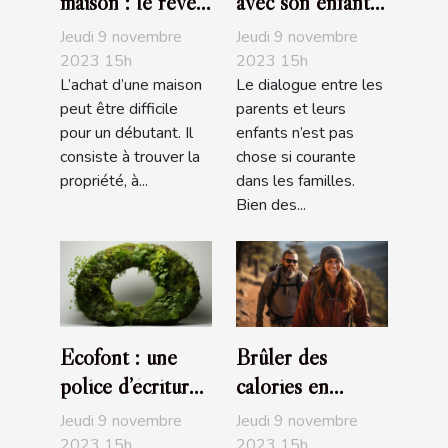
maison : le rêve
avec son enfant :
de tous
comment s’y
Jeudi 9 novembre
Jeudi 9 novembre
prendre ?
2023 15h
2023 15h
L’achat d’une maison
Le dialogue entre les
peut être difficile
parents et leurs
pour un débutant. Il
enfants n’est pas
consiste à trouver la
chose si courante
propriété, à...
dans les familles.
Bien des...
Ecofont : une
Brûler des
police d’écriture
calories en
écologique
faisant de la
Jeudi 9 novembre
Jeudi 9 novembre
randonnée
2023 15h
2023 15h