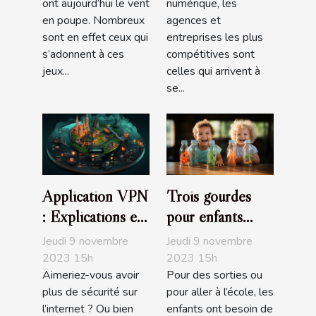
ont aujourd’hui le vent
numérique, les
en poupe. Nombreux
agences et
sont en effet ceux qui
entreprises les plus
s’adonnent à ces
compétitives sont
jeux...
celles qui arrivent à
se...
Application VPN
Trois gourdes
: Explications et
pour enfants
avantages
recommandés
Jeudi 9 novembre
Jeudi 9 novembre
2023 15h
2023 15h
Aimeriez-vous avoir
Pour des sorties ou
plus de sécurité sur
pour aller à l’école, les
l’internet ? Ou bien
enfants ont besoin de