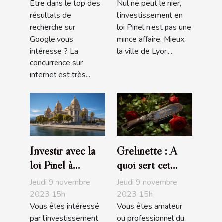
Être dans le top des
Nul ne peut le nier,
Google ?
résultats de
l’investissement en
recherche sur
loi Pinel n’est pas une
Google vous
mince affaire. Mieux,
intéresse ? La
la ville de Lyon...
concurrence sur
internet est très...
Investir avec la
Grelinette : A
loi Pinel à
quoi sert cet
Marseille :
outil de jardin ?
Jeudi 9 novembre
Jeudi 9 novembre
comment s’y
2023 15h
2023 15h
Vous êtes intéressé
Vous êtes amateur
prendre ?
par l’investissement
ou professionnel du