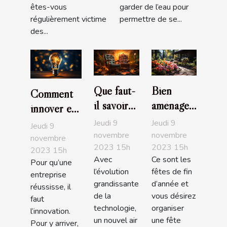
êtes-vous
garder de l’eau pour
régulièrement victime
permettre de se...
des...
Que faut-
Bien
Comment
il savoir
aménager
innover en
de la
son jardin
entreprise ?
Jeudi 9
Jeudi 9
Jeudi 9
crypto-
: comment
novembre
novembre
novembre
2023 15h
2023 15h
paradis ?
s'y
2023 15h
Avec
Ce sont les
prendre ?
Pour qu’une
l’évolution
fêtes de fin
entreprise
grandissante
d’année et
réussisse, il
de la
vous désirez
faut
technologie,
organiser
l’innovation.
un nouvel air
une fête
Pour y arriver,