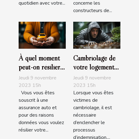
quotidien avec votre...
concerne les
constructeurs de...
À quel moment
Cambriolage de
peut-on résilier
votre logement
son assurance
assuré :
Jeudi 9 novembre
Jeudi 9 novembre
auto?
Comment être
2023 15h
2023 15h
Vous vous êtes
Lorsque vous êtes
indemnisé?
souscrit à une
victimes de
assurance auto et
cambriolage, il est
pour des raisons
nécessaire
données vous voulez
d’enclencher le
résilier votre...
processus
d’indemnisation....