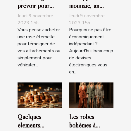
prévoir pour
monnaie, un
l’achat d’une rose
choix
Jeudi 9 novembre
Jeudi 9 novembre
éternelle ?
d’investissement,
2023 15h
2023 15h
Vous pensez acheter
Pourquoi ne pas être
d’achat ou de de
une rose éternelle
économiquement
trading très
pour témoigner de
indépendant ?
populaire
vos attachements ou
Aujourd’hui, beaucoup
simplement pour
de devises
véhiculer...
électroniques vous
en...
Quelques
Les robes
éléments
bohèmes à