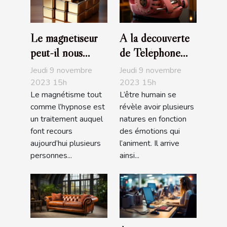
Le magnétiseur
A la découverte
peut-il nous
de Téléphone
soigner de nos
Rose
Jeudi 9 novembre
Jeudi 9 novembre
maux ?
2023 15h
2023 15h
Le magnétisme tout
L’être humain se
comme l’hypnose est
révèle avoir plusieurs
un traitement auquel
natures en fonction
font recours
des émotions qui
aujourd’hui plusieurs
l’animent. Il arrive
personnes...
ainsi...