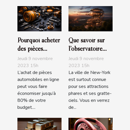
Pourquoi acheter
Que savoir sur
des pièces
l’observatoire
automobiles en
The Edge de
Jeudi 9 novembre
Jeudi 9 novembre
ligne ?
NYC ?
2023 15h
2023 15h
L’achat de pièces
La ville de New-York
automobiles en ligne
est surtout connue
peut vous faire
pour ses attractions
économiser jusqu’à
phares et ses gratte-
80% de votre
ciels. Vous en verrez
budget....
de...