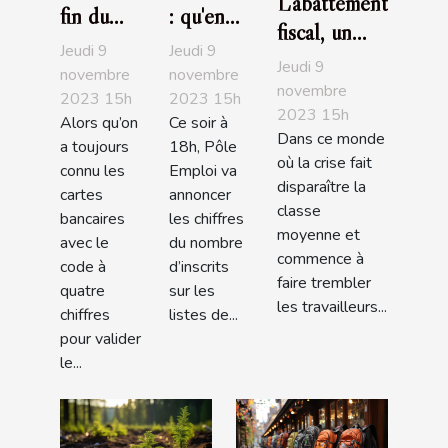
L’abattement
fin du
: qu'en
fiscal, un
code
est-il
Jeudi 9
Jeudi 9
bon moyen
Jeudi 9
pour les
entre les
novembre
novembre
de
novembre
2023 15h
2023 15h
carte
deux
2023 15h
redescendre
Alors qu’on
Ce soir à
bancaire
tours?
Dans ce monde
dans les
a toujours
18h, Pôle
?
où la crise fait
connu les
Emploi va
barèmes
disparaître la
cartes
annoncer
classe
bancaires
les chiffres
moyenne et
avec le
du nombre
commence à
code à
d’inscrits
faire trembler
quatre
sur les
les travailleurs...
chiffres
listes de...
pour valider
le...