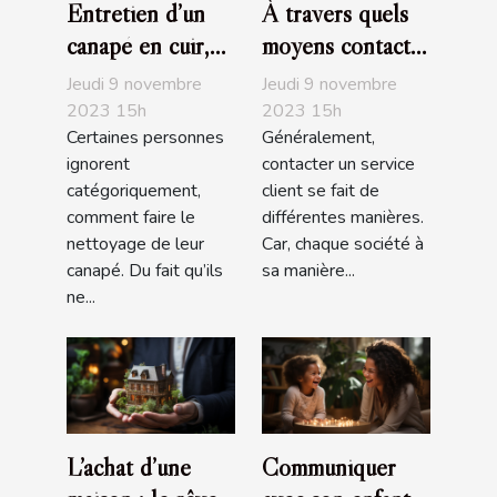
Entretien d’un
À travers quels
canapé en cuir,
moyens contacte-
que devez-vous
t-on un service
Jeudi 9 novembre
Jeudi 9 novembre
savoir ?
client ?
2023 15h
2023 15h
Certaines personnes
Généralement,
ignorent
contacter un service
catégoriquement,
client se fait de
comment faire le
différentes manières.
nettoyage de leur
Car, chaque société à
canapé. Du fait qu’ils
sa manière...
ne...
L’achat d’une
Communiquer