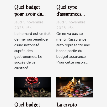
Quel budget
Quel type
pour avoir du
d’assurances
bon homard?
choisir pour sa
Jeudi 9 novembre
Jeudi 9 novembre
voiture ?
2023 15h
2023 15h
Le homard est un fruit
On ne va pas se
de mer qui bénéficie
mentir, l’assurance
d’une notoriété
auto représente une
auprès des
bonne partie du
gastronomes. Le
budget assurance.
succès de ce
Pour cette raison,...
crustacé...
Quel budget
La crypto