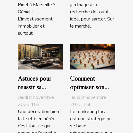
Pinel à Marseille ?
jardinage à la
Génial !
recherche de l’outil
L’investissement
idéal pour sarcler. Sur
immobilier et
le marché,...
surtout...
Astuces pour
Comment
réussir sa
optimiser son
décoration
marketing local ?
Jeudi 9 novembre
Jeudi 9 novembre
d'intérieur
2023 15h
2023 15h
Une décoration bien
Le marketing local
faite et bien aérée,
est une stratégie qui
c’est tout ce qui
se base