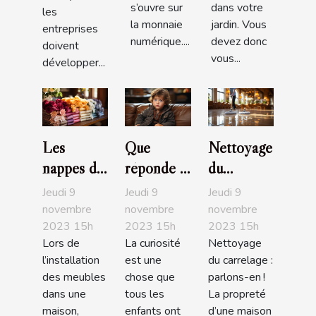
s’ouvre sur
dans votre
les
la monnaie
jardin. Vous
entreprises
numérique....
devez donc
doivent
vous...
développer...
Les
Que
Nettoyage
nappes de
réponde à
du
table :
l’enfant
carrelage :
Jeudi 9
Jeudi 9
Jeudi 9
parlons-
qui
parlons-
novembre
novembre
novembre
2023 15h
2023 15h
2023 15h
en !
demande
en !
Lors de
La curiosité
Nettoyage
l’origine
l’installation
est une
du carrelage :
des bébés
des meubles
chose que
parlons-en !
?
dans une
tous les
La propreté
maison,
enfants ont
d’une maison