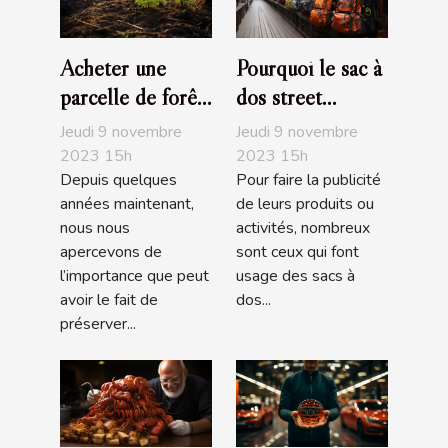
Acheter une
Pourquoi le sac à
parcelle de forêt,
dos street
un investissement
marketing est
Jeudi 9 novembre
Jeudi 9 novembre
écologique
pratique ?
2023 15h
2023 15h
Depuis quelques
Pour faire la publicité
années maintenant,
de leurs produits ou
nous nous
activités, nombreux
apercevons de
sont ceux qui font
l’importance que peut
usage des sacs à
avoir le fait de
dos...
préserver...