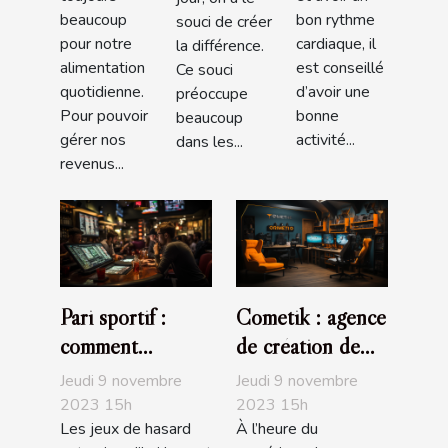
beaucoup
bon rythme
souci de créer
pour notre
cardiaque, il
la différence.
alimentation
est conseillé
Ce souci
quotidienne.
d’avoir une
préoccupe
Pour pouvoir
bonne
beaucoup
gérer nos
activité...
dans les...
revenus...
Pari sportif :
Cometik : agence
comment
de création de
maximiser vos
sites internet
Jeudi 9 novembre
Jeudi 9 novembre
chances de
2023 15h
2023 15h
Les jeux de hasard
À l’heure du
gagner ?