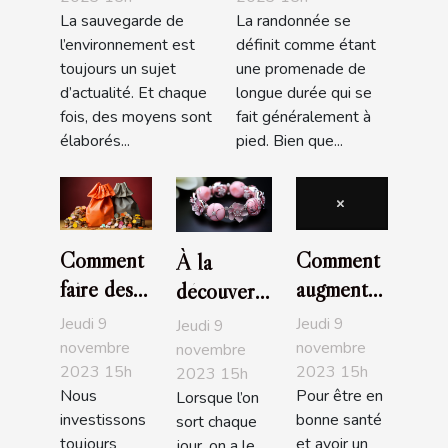
La sauvegarde de
La randonnée se
l’environnement est
définit comme étant
toujours un sujet
une promenade de
d’actualité. Et chaque
longue durée qui se
fois, des moyens sont
fait généralement à
élaborés...
pied. Bien que...
Comment
Comment
À la
faire des
augmenter
découverte
économies
la libido
des
Jeudi 9
Jeudi 9
Jeudi 9
en faisant
féminine ?
bracelets
novembre
novembre
novembre
2023 15h
2023 15h
ses
2023 15h
Pandora
Nous
Pour être en
Lorsque l’on
courses ?
investissons
bonne santé
sort chaque
toujours
et avoir un
jour, on a le