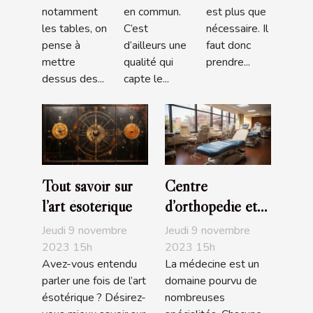
notamment
en commun.
est plus que
les tables, on
C’est
nécessaire. Il
pense à
d’ailleurs une
faut donc
mettre
qualité qui
prendre...
dessus des...
capte le...
Tout savoir sur
Centre
l’art ésotérique
d’orthopédie et
de podologie
Jeudi 9 novembre
Jeudi 9 novembre
Ortho Center
2023 15h
2023 15h
Avez-vous entendu
La médecine est un
parler une fois de l’art
domaine pourvu de
ésotérique ? Désirez-
nombreuses