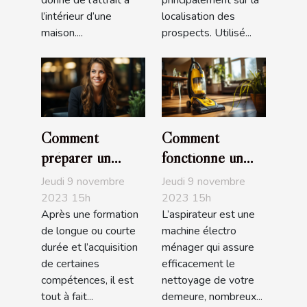
donne de l’attrait à
principalement sur la
l’intérieur d’une
localisation des
maison....
prospects. Utilisé...
Comment
Comment
préparer un
fonctionne un
entretien
aspirateur ?
Jeudi 9 novembre
Jeudi 9 novembre
d’embauche ?
2023 15h
2023 15h
Après une formation
L’aspirateur est une
de longue ou courte
machine électro
durée et l’acquisition
ménager qui assure
de certaines
efficacement le
compétences, il est
nettoyage de votre
tout à fait...
demeure, nombreux...