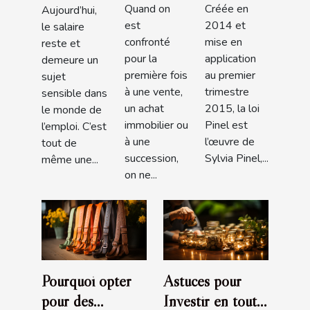
Quand on
Créée en
Aujourd’hui,
recherche
en France
est
2014 et
le salaire
d’un bon
en 2019?
confronté
mise en
reste et
notaire ?
pour la
application
demeure un
première fois
au premier
sujet
à une vente,
trimestre
sensible dans
un achat
2015, la loi
le monde de
immobilier ou
Pinel est
l’emploi. C’est
à une
l’œuvre de
tout de
succession,
Sylvia Pinel,...
même une...
on ne...
Pourquoi opter
Astuces pour
pour des
Investir en toute