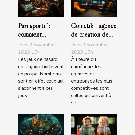
Pari sportif :
Cometik : agence
comment
de création de
maximiser vos
sites internet
Jeudi 9 novembre
Jeudi 9 novembre
chances de
2023 15h
2023 15h
Les jeux de hasard
À l’heure du
gagner ?
ont aujourd’hui le vent
numérique, les
en poupe. Nombreux
agences et
sont en effet ceux qui
entreprises les plus
s’adonnent à ces
compétitives sont
jeux...
celles qui arrivent à
se...