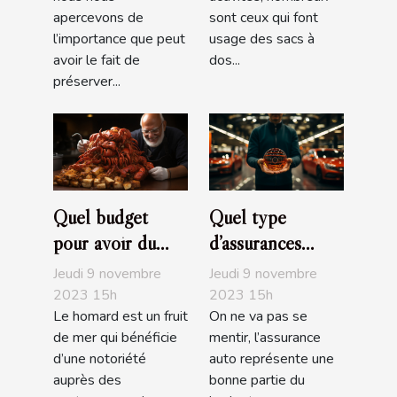
apercevons de
sont ceux qui font
l’importance que peut
usage des sacs à
avoir le fait de
dos...
préserver...
Quel budget
Quel type
pour avoir du
d’assurances
bon homard?
choisir pour sa
Jeudi 9 novembre
Jeudi 9 novembre
voiture ?
2023 15h
2023 15h
Le homard est un fruit
On ne va pas se
de mer qui bénéficie
mentir, l’assurance
d’une notoriété
auto représente une
auprès des
bonne partie du