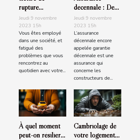
rupture
décennale : De
conventionnelle :
quoi s’agit-il ?
Jeudi 9 novembre
Jeudi 9 novembre
que faut-il
2023 15h
2023 15h
Vous êtes employé
L’assurance
savoir ?
dans une société, et
décennale encore
fatigué des
appelée garantie
problèmes que vous
décennale est une
rencontrez au
assurance qui
quotidien avec votre...
concerne les
constructeurs de...
À quel moment
Cambriolage de
peut-on résilier
votre logement