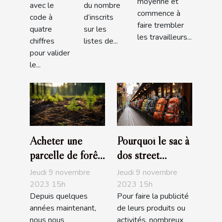
moyenne et
avec le
du nombre
commence à
code à
d’inscrits
faire trembler
quatre
sur les
les travailleurs...
chiffres
listes de...
pour valider
le...
Acheter une
Pourquoi le sac à
parcelle de forêt,
dos street
un investissement
marketing est
Jeudi 9 novembre
Jeudi 9 novembre
écologique
pratique ?
2023 15h
2023 15h
Depuis quelques
Pour faire la publicité
années maintenant,
de leurs produits ou
nous nous
activités, nombreux