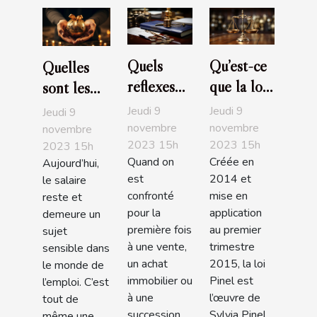
Quels
Qu’est-ce
Quelles
réflexes
que la loi
sont les
avoir
Pinel ?
entreprises
Jeudi 9
Jeudi 9
Jeudi 9
quand on
L'essentiel
les plus
novembre
novembre
novembre
2023 15h
2023 15h
est à la
à savoir
2023 15h
généreuses
Quand on
Créée en
Aujourd’hui,
recherche
en France
est
2014 et
le salaire
d’un bon
en 2019?
confronté
mise en
reste et
notaire ?
pour la
application
demeure un
première fois
au premier
sujet
à une vente,
trimestre
sensible dans
un achat
2015, la loi
le monde de
immobilier ou
Pinel est
l’emploi. C’est
à une
l’œuvre de
tout de
succession,
Sylvia Pinel,...
même une...