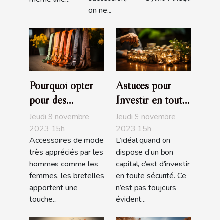
on ne...
Pourquoi opter
Astuces pour
pour des
Investir en toute
bretelles
sécurité
Jeudi 9 novembre
Jeudi 9 novembre
fantaisies ?
2023 15h
2023 15h
Accessoires de mode
L’idéal quand on
très appréciés par les
dispose d’un bon
hommes comme les
capital, c’est d’investir
femmes, les bretelles
en toute sécurité. Ce
apportent une
n’est pas toujours
touche...
évident...