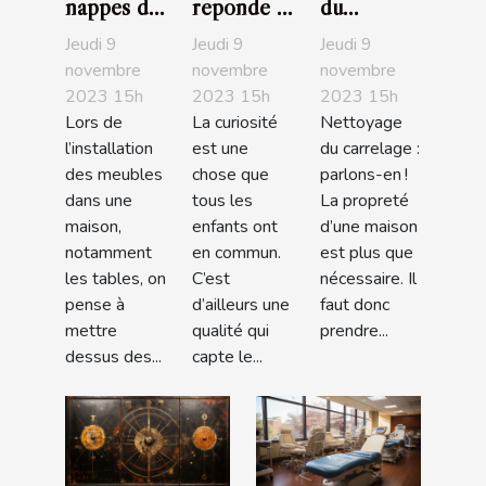
nappes de
réponde à
du
table :
l’enfant
carrelage :
Jeudi 9
Jeudi 9
Jeudi 9
parlons-
qui
parlons-
novembre
novembre
novembre
2023 15h
2023 15h
2023 15h
en !
demande
en !
Lors de
La curiosité
Nettoyage
l’origine
l’installation
est une
du carrelage :
des bébés
des meubles
chose que
parlons-en !
?
dans une
tous les
La propreté
maison,
enfants ont
d’une maison
notamment
en commun.
est plus que
les tables, on
C’est
nécessaire. Il
pense à
d’ailleurs une
faut donc
mettre
qualité qui
prendre...
dessus des...
capte le...