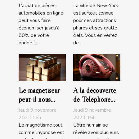
L’achat de pièces
La ville de New-York
automobiles en ligne
est surtout connue
peut vous faire
pour ses attractions
économiser jusqu’à
phares et ses gratte-
80% de votre
ciels. Vous en verrez
budget....
de...
Le magnétiseur
A la découverte
peut-il nous
de Téléphone
soigner de nos
Rose
Jeudi 9 novembre
Jeudi 9 novembre
maux ?
2023 15h
2023 15h
Le magnétisme tout
L’être humain se
comme l’hypnose est
révèle avoir plusieurs