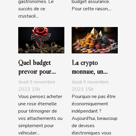
gastronomes. Le
budget assurance.
succès de ce
Pour cette raison,...
crustacé...
Quel budget
La crypto
prévoir pour
monnaie, un
l’achat d’une rose
choix
Jeudi 9 novembre
Jeudi 9 novembre
éternelle ?
d’investissement,
2023 15h
2023 15h
Vous pensez acheter
Pourquoi ne pas être
d’achat ou de de
une rose éternelle
économiquement
trading très
pour témoigner de
indépendant ?
populaire
vos attachements ou
Aujourd’hui, beaucoup
simplement pour
de devises
véhiculer...
électroniques vous