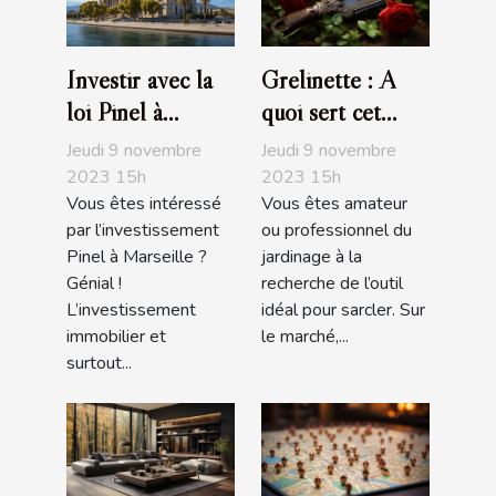
Investir avec la
Grelinette : A
loi Pinel à
quoi sert cet
Marseille :
outil de jardin ?
Jeudi 9 novembre
Jeudi 9 novembre
comment s’y
2023 15h
2023 15h
Vous êtes intéressé
Vous êtes amateur
prendre ?
par l’investissement
ou professionnel du
Pinel à Marseille ?
jardinage à la
Génial !
recherche de l’outil
L’investissement
idéal pour sarcler. Sur
immobilier et
le marché,...
surtout...