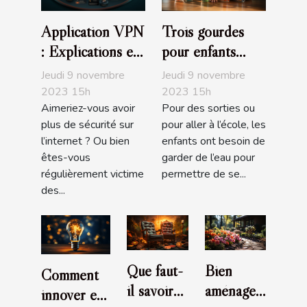
Application VPN
Trois gourdes
: Explications et
pour enfants
avantages
recommandés
Jeudi 9 novembre
Jeudi 9 novembre
2023 15h
2023 15h
Aimeriez-vous avoir
Pour des sorties ou
plus de sécurité sur
pour aller à l’école, les
l’internet ? Ou bien
enfants ont besoin de
êtes-vous
garder de l’eau pour
régulièrement victime
permettre de se...
des...
Que faut-
Bien
Comment
il savoir
aménager
innover en