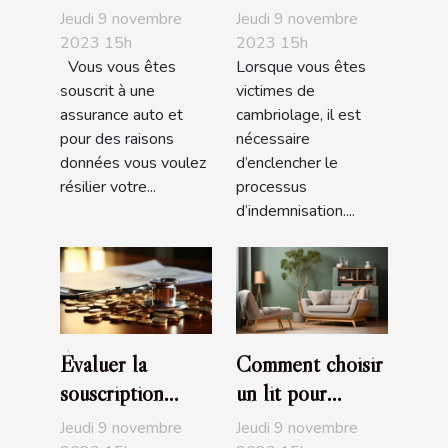
son assurance
assuré :
Jeudi 9 novembre
Jeudi 9 novembre
auto?
Comment être
2023 15h
2023 15h
Vous vous êtes
Lorsque vous êtes
indemnisé?
souscrit à une
victimes de
assurance auto et
cambriolage, il est
pour des raisons
nécessaire
données vous voulez
d’enclencher le
résilier votre...
processus
d’indemnisation....
Évaluer la
Comment choisir
souscription
un lit pour
d’une assurance
enfant ?
Jeudi 9 novembre
Jeudi 9 novembre