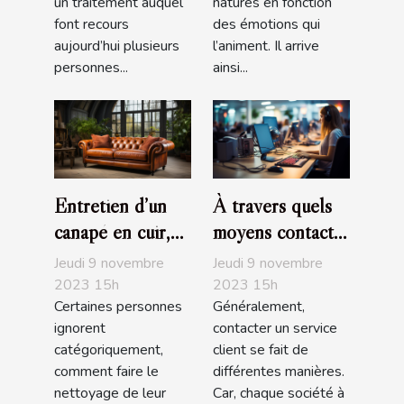
un traitement auquel
natures en fonction
font recours
des émotions qui
aujourd’hui plusieurs
l’animent. Il arrive
personnes...
ainsi...
Entretien d’un
À travers quels
canapé en cuir,
moyens contacte-
que devez-vous
t-on un service
Jeudi 9 novembre
Jeudi 9 novembre
savoir ?
client ?
2023 15h
2023 15h
Certaines personnes
Généralement,
ignorent
contacter un service
catégoriquement,
client se fait de
comment faire le
différentes manières.
nettoyage de leur
Car, chaque société à