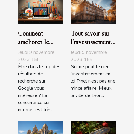
Comment
Tout savoir sur
améliorer le
l’investissement
positionnement
en loi Pinel à
Jeudi 9 novembre
Jeudi 9 novembre
de son site sur
Lyon
2023 15h
2023 15h
Être dans le top des
Nul ne peut le nier,
Google ?
résultats de
l’investissement en
recherche sur
loi Pinel n’est pas une
Google vous
mince affaire. Mieux,
intéresse ? La
la ville de Lyon...
concurrence sur
internet est très...