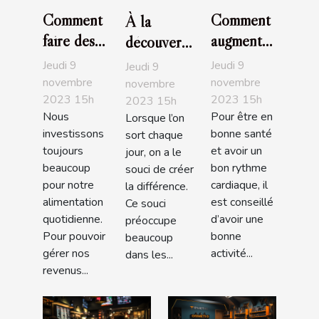
Comment
Comment
À la
faire des
augmenter
découverte
économies
la libido
des
Jeudi 9
Jeudi 9
Jeudi 9
en faisant
féminine ?
bracelets
novembre
novembre
novembre
2023 15h
2023 15h
ses
2023 15h
Pandora
Nous
Pour être en
Lorsque l’on
courses ?
investissons
bonne santé
sort chaque
toujours
et avoir un
jour, on a le
beaucoup
bon rythme
souci de créer
pour notre
cardiaque, il
la différence.
alimentation
est conseillé
Ce souci
quotidienne.
d’avoir une
préoccupe
Pour pouvoir
bonne
beaucoup
gérer nos
activité...
dans les...
revenus...