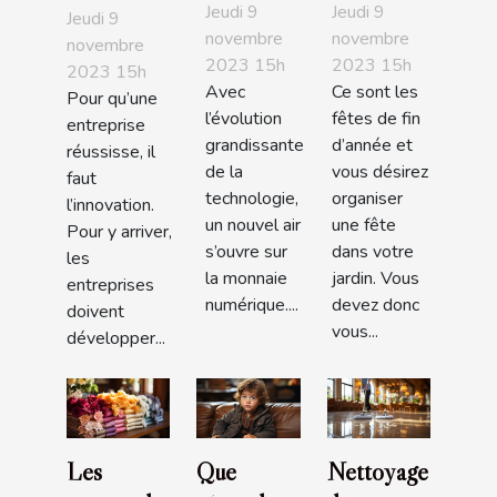
de la
son jardin
entreprise ?
Jeudi 9
Jeudi 9
Jeudi 9
crypto-
: comment
novembre
novembre
novembre
2023 15h
2023 15h
paradis ?
s'y
2023 15h
Avec
Ce sont les
prendre ?
Pour qu’une
l’évolution
fêtes de fin
entreprise
grandissante
d’année et
réussisse, il
de la
vous désirez
faut
technologie,
organiser
l’innovation.
un nouvel air
une fête
Pour y arriver,
s’ouvre sur
dans votre
les
la monnaie
jardin. Vous
entreprises
numérique....
devez donc
doivent
vous...
développer...
Les
Que
Nettoyage