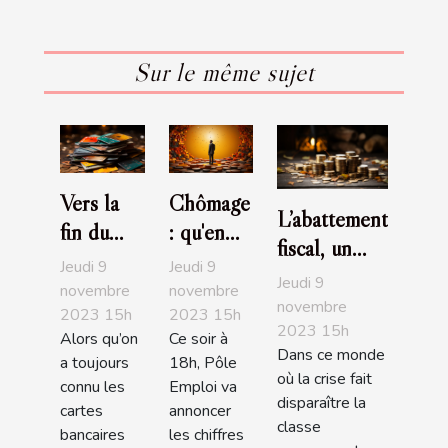
Sur le même sujet
Vers la
Chômage
L’abattement
fin du
: qu'en
fiscal, un
code
est-il
Jeudi 9
Jeudi 9
bon moyen
Jeudi 9
pour les
entre les
novembre
novembre
de
novembre
2023 15h
2023 15h
carte
deux
2023 15h
redescendre
Alors qu’on
Ce soir à
bancaire
tours?
Dans ce monde
dans les
a toujours
18h, Pôle
?
où la crise fait
connu les
Emploi va
barèmes
disparaître la
cartes
annoncer
classe
bancaires
les chiffres