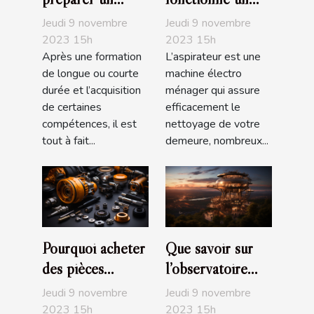
entretien
aspirateur ?
Jeudi 9 novembre
Jeudi 9 novembre
d’embauche ?
2023 15h
2023 15h
Après une formation
L’aspirateur est une
de longue ou courte
machine électro
durée et l’acquisition
ménager qui assure
de certaines
efficacement le
compétences, il est
nettoyage de votre
tout à fait...
demeure, nombreux...
Pourquoi acheter
Que savoir sur
des pièces
l’observatoire
automobiles en
The Edge de
Jeudi 9 novembre
Jeudi 9 novembre
ligne ?
NYC ?
2023 15h
2023 15h