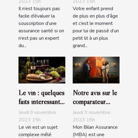
santé : comment
2023 15h
2023 15h
Il n’est toujours pas
Votre enfant prend
s’y prendre ?
facile d’évaluer la
de plus en plus d’âge
souscription d’une
et c’est le moment
assurance santé si on
pour lui de passé d’un
n’est pas un expert
petit lit à un plus
du...
grand...
Le vin : quelques
Notre avis sur le
faits intéressants
comparateur
à savoir
d’assurance de
Jeudi 9 novembre
Jeudi 9 novembre
prêt de MBA
2023 15h
2023 15h
Le vin est un sujet
Mon Bilan Assurance
complexe mêlé
(MBA) est une