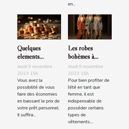
en...
Quelques
Les robes
éléments
bohèmes à
nécessaires pour
acheter
Jeudi 9 novembre
Jeudi 9 novembre
baisser le prix de
obligatoirement
2023 15h
2023 15h
Vous avez la
Pour bien profiter de
son prêt
pour l’été
possibilité de vous
l’été en tant que
personnel
faire des économies
femme, il est
en baissant le prix de
indispensable de
votre prêt personnel.
posséder certains
Il suffira...
types de
vêtements....