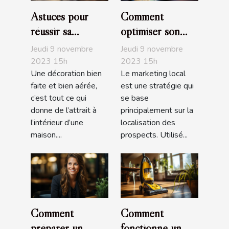
Astuces pour
Comment
réussir sa
optimiser son
décoration
marketing local ?
Jeudi 9 novembre
Jeudi 9 novembre
d'intérieur
2023 15h
2023 15h
Une décoration bien
Le marketing local
faite et bien aérée,
est une stratégie qui
c’est tout ce qui
se base
donne de l’attrait à
principalement sur la
l’intérieur d’une
localisation des
maison....
prospects. Utilisé...
Comment
Comment
préparer un
fonctionne un