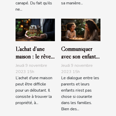
canapé. Du fait qu’ils
sa manière...
ne...
L’achat d’une
Communiquer
maison : le rêve
avec son enfant :
de tous
comment s’y
Jeudi 9 novembre
Jeudi 9 novembre
prendre ?
2023 15h
2023 15h
L’achat d’une maison
Le dialogue entre les
peut être difficile
parents et leurs
pour un débutant. Il
enfants n’est pas
consiste à trouver la
chose si courante
propriété, à...
dans les familles.
Bien des...