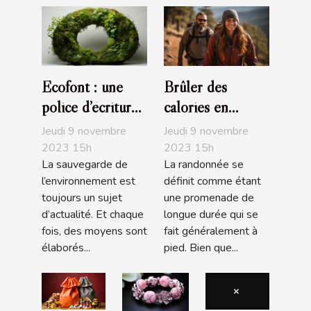
Ecofont : une
Brûler des
police d’écriture
calories en
écologique
faisant de la
Jeudi 9 novembre
Jeudi 9 novembre
randonnée
2023 15h
2023 15h
La sauvegarde de
La randonnée se
l’environnement est
définit comme étant
toujours un sujet
une promenade de
d’actualité. Et chaque
longue durée qui se
fois, des moyens sont
fait généralement à
élaborés...
pied. Bien que...