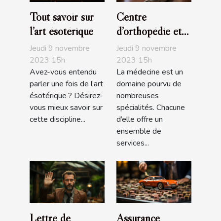
Tout savoir sur
Centre
l’art ésotérique
d’orthopédie et
de podologie
Jeudi 9 novembre
Jeudi 9 novembre
Ortho Center
2023 15h
2023 15h
Avez-vous entendu
La médecine est un
parler une fois de l’art
domaine pourvu de
ésotérique ? Désirez-
nombreuses
vous mieux savoir sur
spécialités. Chacune
cette discipline...
d’elle offre un
ensemble de
services...
Lettre de
Assurance