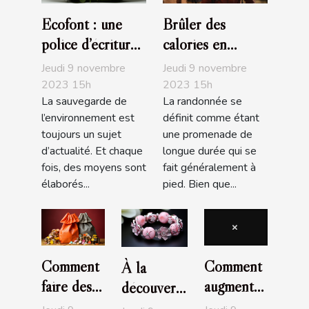
Ecofont : une
Brûler des
police d’écriture
calories en
écologique
faisant de la
Jeudi 9 novembre
Jeudi 9 novembre
randonnée
2023 15h
2023 15h
La sauvegarde de
La randonnée se
l’environnement est
définit comme étant
toujours un sujet
une promenade de
d’actualité. Et chaque
longue durée qui se
fois, des moyens sont
fait généralement à
élaborés...
pied. Bien que...
Comment
Comment
À la
faire des
augmenter
découverte
économies
la libido
des