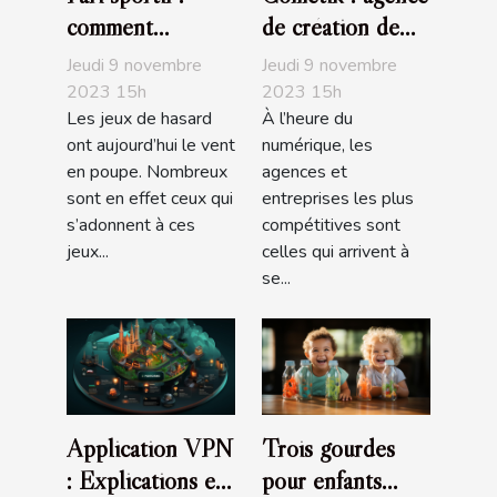
comment
de création de
maximiser vos
sites internet
Jeudi 9 novembre
Jeudi 9 novembre
chances de
2023 15h
2023 15h
Les jeux de hasard
À l’heure du
gagner ?
ont aujourd’hui le vent
numérique, les
en poupe. Nombreux
agences et
sont en effet ceux qui
entreprises les plus
s’adonnent à ces
compétitives sont
jeux...
celles qui arrivent à
se...
Application VPN
Trois gourdes
: Explications et
pour enfants