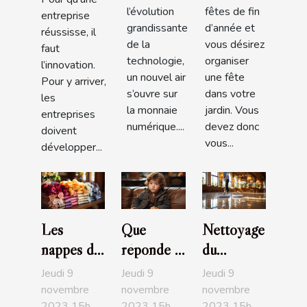
prendre ?
l’évolution
fêtes de fin
entreprise
grandissante
d’année et
réussisse, il
de la
vous désirez
faut
technologie,
organiser
l’innovation.
un nouvel air
une fête
Pour y arriver,
s’ouvre sur
dans votre
les
la monnaie
jardin. Vous
entreprises
numérique....
devez donc
doivent
vous...
développer...
Les
Que
Nettoyage
nappes de
réponde à
du
table :
l’enfant
carrelage :
Jeudi 9
Jeudi 9
Jeudi 9
parlons-
qui
parlons-
novembre
novembre
novembre
2023 15h
2023 15h
2023 15h