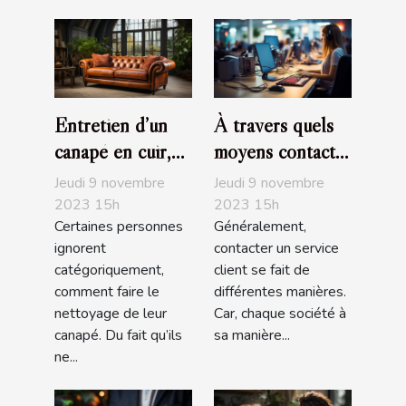
Entretien d’un
À travers quels
canapé en cuir,
moyens contacte-
que devez-vous
t-on un service
Jeudi 9 novembre
Jeudi 9 novembre
savoir ?
client ?
2023 15h
2023 15h
Certaines personnes
Généralement,
ignorent
contacter un service
catégoriquement,
client se fait de
comment faire le
différentes manières.
nettoyage de leur
Car, chaque société à
canapé. Du fait qu’ils
sa manière...
ne...