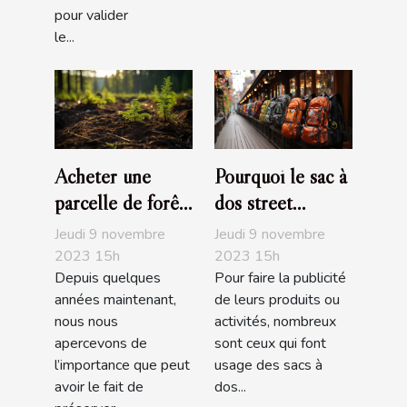
pour valider
le...
Acheter une
Pourquoi le sac à
parcelle de forêt,
dos street
un investissement
marketing est
Jeudi 9 novembre
Jeudi 9 novembre
écologique
pratique ?
2023 15h
2023 15h
Depuis quelques
Pour faire la publicité
années maintenant,
de leurs produits ou
nous nous
activités, nombreux
apercevons de
sont ceux qui font
l’importance que peut
usage des sacs à
avoir le fait de
dos...