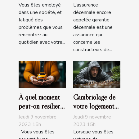
Vous êtes employé
L’assurance
savoir ?
dans une société, et
décennale encore
fatigué des
appelée garantie
problèmes que vous
décennale est une
rencontrez au
assurance qui
quotidien avec votre...
concerne les
constructeurs de...
À quel moment
Cambriolage de
peut-on résilier
votre logement
son assurance
assuré :
Jeudi 9 novembre
Jeudi 9 novembre
auto?
Comment être
2023 15h
2023 15h
Vous vous êtes
Lorsque vous êtes
indemnisé?