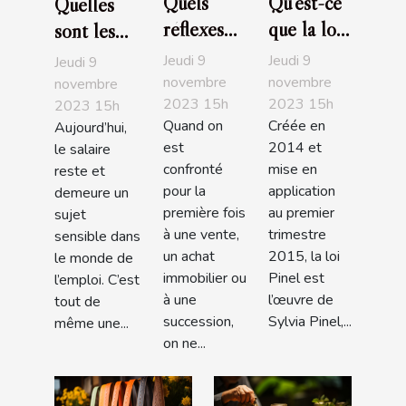
Quels
Qu’est-ce
Quelles
réflexes
que la loi
sont les
avoir
Pinel ?
entreprises
Jeudi 9
Jeudi 9
Jeudi 9
quand on
L'essentiel
les plus
novembre
novembre
novembre
2023 15h
2023 15h
est à la
à savoir
2023 15h
généreuses
Quand on
Créée en
Aujourd’hui,
recherche
en France
est
2014 et
le salaire
d’un bon
en 2019?
confronté
mise en
reste et
notaire ?
pour la
application
demeure un
première fois
au premier
sujet
à une vente,
trimestre
sensible dans
un achat
2015, la loi
le monde de
immobilier ou
Pinel est
l’emploi. C’est
à une
l’œuvre de
tout de
succession,
Sylvia Pinel,...
même une...
on ne...