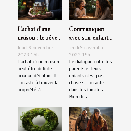
L’achat d’une
Communiquer
maison : le rêve
avec son enfant :
de tous
comment s’y
Jeudi 9 novembre
Jeudi 9 novembre
prendre ?
2023 15h
2023 15h
L’achat d’une maison
Le dialogue entre les
peut être difficile
parents et leurs
pour un débutant. Il
enfants n’est pas
consiste à trouver la
chose si courante
propriété, à...
dans les familles.
Bien des...