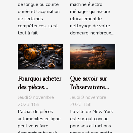
de longue ou courte
machine électro
durée et l’acquisition
ménager qui assure
de certaines
efficacement le
compétences, il est
nettoyage de votre
tout à fait...
demeure, nombreux...
Pourquoi acheter
Que savoir sur
des pièces
l’observatoire
automobiles en
The Edge de
Jeudi 9 novembre
Jeudi 9 novembre
ligne ?
NYC ?
2023 15h
2023 15h
L’achat de pièces
La ville de New-York
automobiles en ligne
est surtout connue
peut vous faire
pour ses attractions