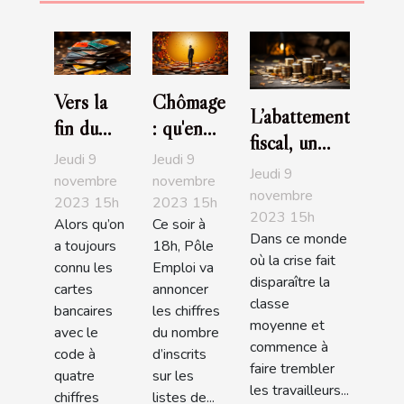
Vers la
Chômage
L’abattement
fin du
: qu'en
fiscal, un
code
est-il
Jeudi 9
Jeudi 9
bon moyen
Jeudi 9
pour les
entre les
novembre
novembre
de
novembre
2023 15h
2023 15h
carte
deux
2023 15h
redescendre
Alors qu’on
Ce soir à
bancaire
tours?
Dans ce monde
dans les
a toujours
18h, Pôle
?
où la crise fait
connu les
Emploi va
barèmes
disparaître la
cartes
annoncer
classe
bancaires
les chiffres
moyenne et
avec le
du nombre
commence à
code à
d’inscrits
faire trembler
quatre
sur les
les travailleurs...
chiffres
listes de...