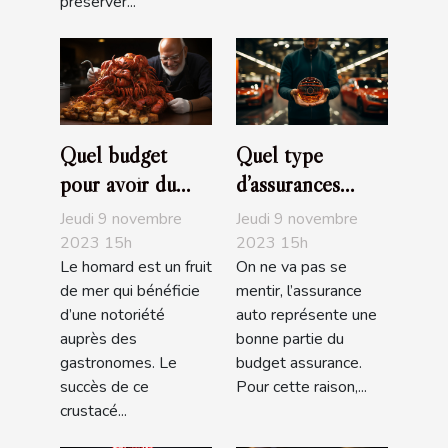
préserver...
Quel budget
Quel type
pour avoir du
d’assurances
bon homard?
choisir pour sa
Jeudi 9 novembre
Jeudi 9 novembre
voiture ?
2023 15h
2023 15h
Le homard est un fruit
On ne va pas se
de mer qui bénéficie
mentir, l’assurance
d’une notoriété
auto représente une
auprès des
bonne partie du
gastronomes. Le
budget assurance.
succès de ce
Pour cette raison,...
crustacé...