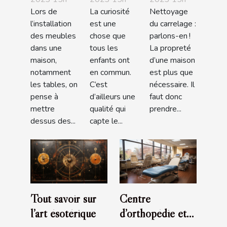
en !
demande
en !
Lors de
La curiosité
Nettoyage
l’origine
l’installation
est une
du carrelage :
des bébés
des meubles
chose que
parlons-en !
?
dans une
tous les
La propreté
maison,
enfants ont
d’une maison
notamment
en commun.
est plus que
les tables, on
C’est
nécessaire. Il
pense à
d’ailleurs une
faut donc
mettre
qualité qui
prendre...
dessus des...
capte le...
Tout savoir sur
Centre
l’art ésotérique
d’orthopédie et