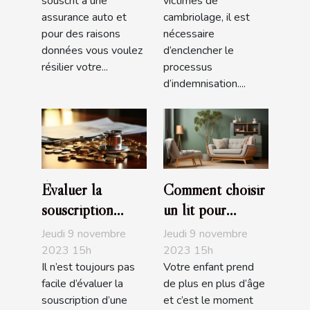
souscrit à une
victimes de
assurance auto et
cambriolage, il est
pour des raisons
nécessaire
données vous voulez
d’enclencher le
résilier votre...
processus
d’indemnisation....
Évaluer la
Comment choisir
souscription
un lit pour
d’une assurance
enfant ?
Jeudi 9 novembre
Jeudi 9 novembre
santé : comment
2023 15h
2023 15h
Il n’est toujours pas
Votre enfant prend
s’y prendre ?
facile d’évaluer la
de plus en plus d’âge
souscription d’une
et c’est le moment