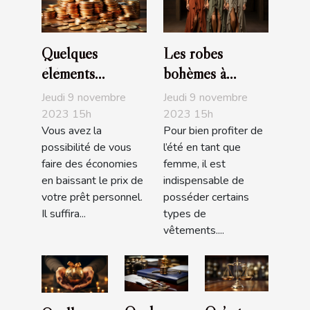
Quelques
Les robes
éléments
bohèmes à
nécessaires pour
acheter
Jeudi 9 novembre
Jeudi 9 novembre
baisser le prix de
obligatoirement
2023 15h
2023 15h
Vous avez la
Pour bien profiter de
son prêt
pour l’été
possibilité de vous
l’été en tant que
personnel
faire des économies
femme, il est
en baissant le prix de
indispensable de
votre prêt personnel.
posséder certains
Il suffira...
types de
vêtements....