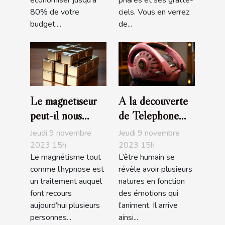
économiser jusqu’à
phares et ses gratte-
80% de votre
ciels. Vous en verrez
budget....
de...
Le magnétiseur
A la découverte
peut-il nous
de Téléphone
soigner de nos
Rose
Jeudi 9 novembre
Jeudi 9 novembre
maux ?
2023 15h
2023 15h
Le magnétisme tout
L’être humain se
comme l’hypnose est
révèle avoir plusieurs
un traitement auquel
natures en fonction
font recours
des émotions qui
aujourd’hui plusieurs
l’animent. Il arrive
personnes...
ainsi...