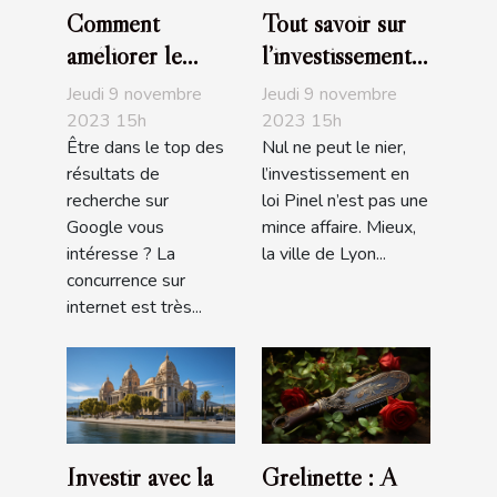
Comment
Tout savoir sur
améliorer le
l’investissement
positionnement
en loi Pinel à
Jeudi 9 novembre
Jeudi 9 novembre
de son site sur
Lyon
2023 15h
2023 15h
Être dans le top des
Nul ne peut le nier,
Google ?
résultats de
l’investissement en
recherche sur
loi Pinel n’est pas une
Google vous
mince affaire. Mieux,
intéresse ? La
la ville de Lyon...
concurrence sur
internet est très...
Investir avec la
Grelinette : A