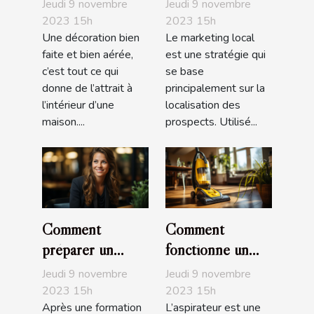
décoration
marketing local ?
Jeudi 9 novembre
Jeudi 9 novembre
d'intérieur
2023 15h
2023 15h
Une décoration bien
Le marketing local
faite et bien aérée,
est une stratégie qui
c’est tout ce qui
se base
donne de l’attrait à
principalement sur la
l’intérieur d’une
localisation des
maison....
prospects. Utilisé...
Comment
Comment
préparer un
fonctionne un
entretien
aspirateur ?
Jeudi 9 novembre
Jeudi 9 novembre
d’embauche ?
2023 15h
2023 15h
Après une formation
L’aspirateur est une