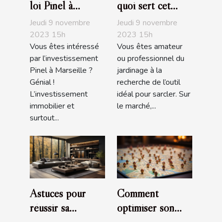
loi Pinel à
quoi sert cet
Marseille :
outil de jardin ?
Jeudi 9 novembre
Jeudi 9 novembre
comment s’y
2023 15h
2023 15h
Vous êtes intéressé
Vous êtes amateur
prendre ?
par l’investissement
ou professionnel du
Pinel à Marseille ?
jardinage à la
Génial !
recherche de l’outil
L’investissement
idéal pour sarcler. Sur
immobilier et
le marché,...
surtout...
Astuces pour
Comment
réussir sa
optimiser son