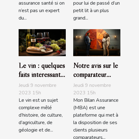
assurance santé si on
pour lui de passé d’un
n’est pas un expert
petit lit à un plus
du...
grand...
Le vin : quelques
Notre avis sur le
faits intéressants
comparateur
à savoir
d’assurance de
Jeudi 9 novembre
Jeudi 9 novembre
prêt de MBA
2023 15h
2023 15h
Le vin est un sujet
Mon Bilan Assurance
complexe mêlé
(MBA) est une
d’histoire, de culture,
plateforme qui met à
d’agriculture, de
la disposition de ses
géologie et de...
clients plusieurs
comparateurs...