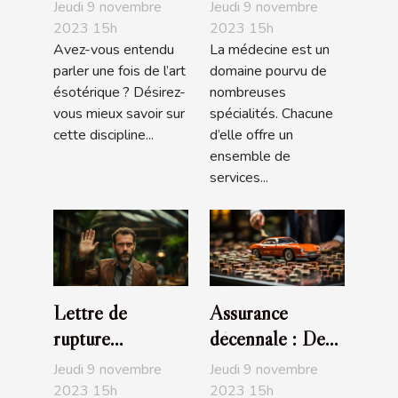
de podologie
Jeudi 9 novembre
Jeudi 9 novembre
Ortho Center
2023 15h
2023 15h
Avez-vous entendu
La médecine est un
parler une fois de l’art
domaine pourvu de
ésotérique ? Désirez-
nombreuses
vous mieux savoir sur
spécialités. Chacune
cette discipline...
d’elle offre un
ensemble de
services...
Lettre de
Assurance
rupture
décennale : De
conventionnelle :
quoi s’agit-il ?
Jeudi 9 novembre
Jeudi 9 novembre
que faut-il
2023 15h
2023 15h