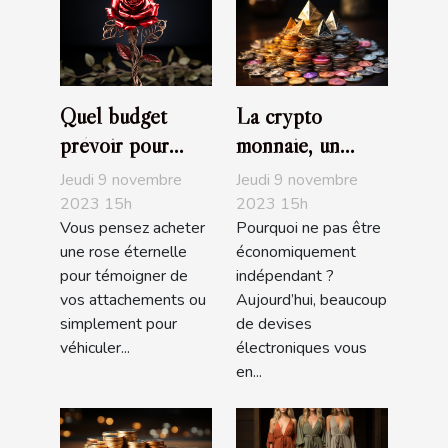
Quel budget
La crypto
prévoir pour
monnaie, un
l’achat d’une rose
choix
Jeudi 9 novembre
Jeudi 9 novembre
éternelle ?
d’investissement,
2023 15h
2023 15h
Vous pensez acheter
Pourquoi ne pas être
d’achat ou de de
une rose éternelle
économiquement
trading très
pour témoigner de
indépendant ?
populaire
vos attachements ou
Aujourd’hui, beaucoup
simplement pour
de devises
véhiculer...
électroniques vous
en...