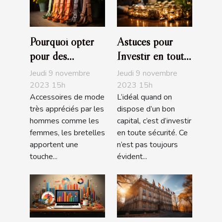
Pourquoi opter
Astuces pour
pour des
Investir en toute
bretelles
sécurité
Jeudi 9 novembre
Jeudi 9 novembre
fantaisies ?
2023 15h
2023 15h
Accessoires de mode
L’idéal quand on
très appréciés par les
dispose d’un bon
hommes comme les
capital, c’est d’investir
femmes, les bretelles
en toute sécurité. Ce
apportent une
n’est pas toujours
touche...
évident...