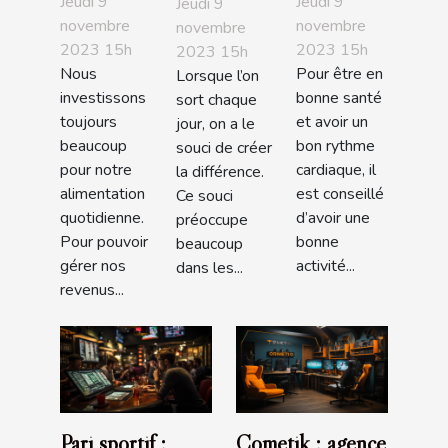
Jeudi 9
Jeudi 9
Jeudi 9
en faisant
féminine ?
bracelets
novembre
novembre
novembre
2023 15h
2023 15h
ses
2023 15h
Pandora
Nous
Pour être en
Lorsque l’on
courses ?
investissons
bonne santé
sort chaque
toujours
et avoir un
jour, on a le
beaucoup
bon rythme
souci de créer
pour notre
cardiaque, il
la différence.
alimentation
est conseillé
Ce souci
quotidienne.
d’avoir une
préoccupe
Pour pouvoir
bonne
beaucoup
gérer nos
activité...
dans les...
revenus...
Pari sportif :
Cometik : agence