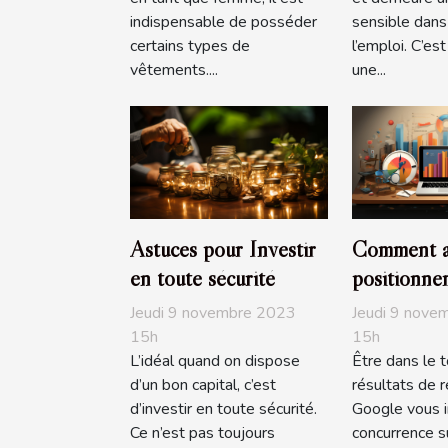
indispensable de posséder
sensible dan
certains types de
l’emploi. C’e
vêtements....
une...
Astuces pour Investir
Comment a
en toute sécurité
positionne
site sur Go
Jeudi 9 novembre 2023
Jeudi 9 nove
15h
15h
L’idéal quand on dispose
Être dans le 
d’un bon capital, c’est
résultats de 
d’investir en toute sécurité.
Google vous i
Ce n’est pas toujours
concurrence su