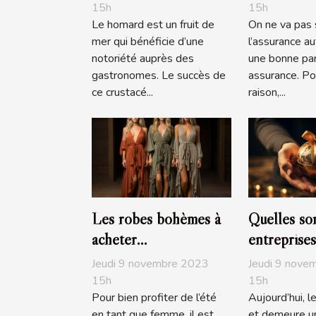
15h
15h
Le homard est un fruit de
On ne va pas 
mer qui bénéficie d’une
l’assurance a
notoriété auprès des
une bonne par
gastronomes. Le succès de
assurance. Po
ce crustacé...
raison,...
Les robes bohèmes à
Quelles son
acheter
entreprises
obligatoirement pour
généreuses
Jeudi 9 novembre 2023
Jeudi 9 nove
l’été
en 2019?
15h
15h
Pour bien profiter de l’été
Aujourd’hui, l
en tant que femme, il est
et demeure un