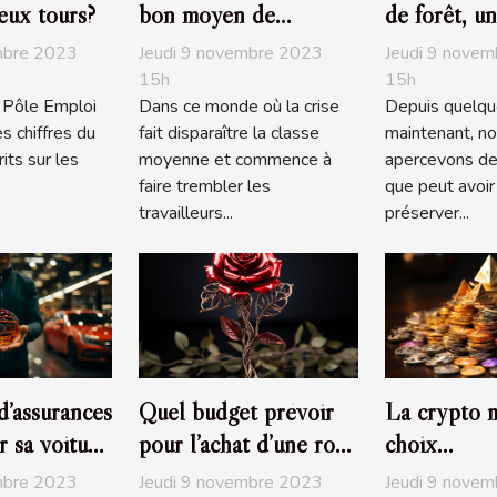
eux tours?
bon moyen de
de forêt, un
redescendre dans les
investissem
mbre 2023
Jeudi 9 novembre 2023
Jeudi 9 nove
barèmes
écologique
15h
15h
, Pôle Emploi
Dans ce monde où la crise
Depuis quelqu
s chiffres du
fait disparaître la classe
maintenant, n
its sur les
moyenne et commence à
apercevons de
faire trembler les
que peut avoir 
travailleurs...
préserver...
d’assurances
Quel budget prévoir
La crypto 
r sa voiture
pour l’achat d’une rose
choix
éternelle ?
d’investiss
mbre 2023
Jeudi 9 novembre 2023
Jeudi 9 nove