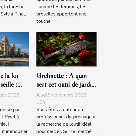
 la loi Pinel
comme les femmes, les
ylvia Pinel,...
bretelles apportent une
touche...
c la loi
Grelinette : A quoi
eille :
sert cet outil de jardin
y prendre ?
?
mbre 2023
Jeudi 9 novembre 2023
15h
ressé par
Vous êtes amateur ou
nt Pinel à
professionnel du jardinage à
ial !
la recherche de l’outil idéal
nt immobilier
pour sarcler. Sur le marché,...