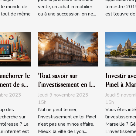
s le monde de
vente, un achat immobilier
trimestre 2015,
st tout de même
ou à une succession, on ne...
est l’œuvre de S
méliorer le
Tout savoir sur
Investir ave
ment de son
l’investissement en loi
Pinel à Mars
ogle ?
Pinel à Lyon
comment s’
mbre 2023
Jeudi 9 novembre 2023
Jeudi 9 nove
15h
15h
top des
Nul ne peut le nier,
Vous êtes inté
recherche sur
l’investissement en loi Pinel
l’investisseme
ntéresse ? La
n’est pas une mince affaire.
Marseille ? Gén
r internet est
Mieux, la ville de Lyon...
L’investisseme