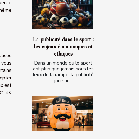
uence
 même
La publicité dans le sport :
les enjeux économiques et
éthiques
pouces
Dans un monde où le sport
 vous
est plus que jamais sous les
rtains
feux de la rampe, la publicité
 opter
joue un...
ix est
PC 4K