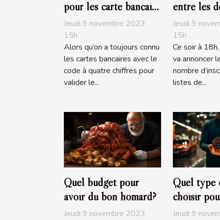
pour les carte bancaire
entre les d
?
Jeudi 9 novembre 2023
Jeudi 9 nove
15h
15h
Alors qu’on a toujours connu
Ce soir à 18h
les cartes bancaires avec le
va annoncer le
code à quatre chiffres pour
nombre d’inscr
valider le...
listes de...
Quel budget pour
Quel type 
avoir du bon homard?
choisir pou
?
Jeudi 9 novembre 2023
Jeudi 9 nove