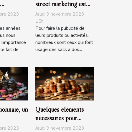
street marketing est
ent
pratique ?
mbre 2023
Jeudi 9 novembre 2023
15h
es années
Pour faire la publicité de
ous nous
leurs produits ou activités,
 l’importance
nombreux sont ceux qui font
le fait de
usage des sacs à dos...
monnaie, un
Quelques éléments
nécessaires pour
ement,
baisser le prix de son
mbre 2023
Jeudi 9 novembre 2023