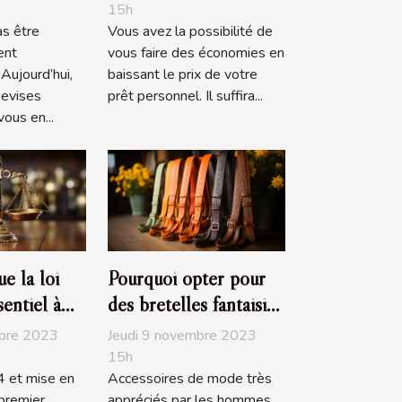
de de
prêt personnel
15h
as être
Vous avez la possibilité de
s populaire
ent
vous faire des économies en
Aujourd’hui,
baissant le prix de votre
evises
prêt personnel. Il suffira...
ous en...
e la loi
Pourquoi opter pour
sentiel à
des bretelles fantaisies
?
mbre 2023
Jeudi 9 novembre 2023
15h
 et mise en
Accessoires de mode très
 premier
appréciés par les hommes