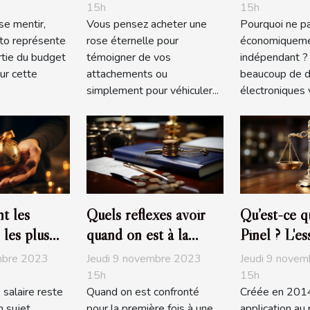
d’achat ou 
15h
15h
se mentir,
Vous pensez acheter une
Pourquoi ne p
trading trè
uto représente
rose éternelle pour
économiquem
tie du budget
témoigner de vos
indépendant ? 
ur cette
attachements ou
beaucoup de d
simplement pour véhiculer...
électroniques v
t les
Quels réflexes avoir
Qu’est-ce qu
 les plus
quand on est à la
Pinel ? L'es
 en France
recherche d’un bon
savoir
mbre 2023
Jeudi 9 novembre 2023
Jeudi 9 nove
notaire ?
15h
15h
e salaire reste
Quand on est confronté
Créée en 2014
 sujet
pour la première fois à une
application au