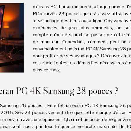
d’écrans PC. Lorsqu’on prend la large gamme d’
PC incurvés 28 pouces qui est assez attractiv
le visionnage des films ou la ligne Odyssey av
expériences de jeux plus immersifs, on se
compte qu’on ne saurait se passer de cette m
de moniteur. Cependant, comment peut-on ch
convenablement un écran PC 4K Samsung 28 p
pour profiter de ses avantages ? Découvrez à t
cet article toutes les démarches nécessaires à
dans ce choix.
écran PC 4K Samsung 28 pouces ?
K Samsung 28 pouces, . En effet, un écran PC 4K Samsung 28 p
uin 2O15. Ses 28 pouces veulent dire que cette marque d’écran
 cm environ avec une épaisseur 1,8 cm et un poids de 5kg enviro
aissent aussi par leur fréquence verticale maximale de 6