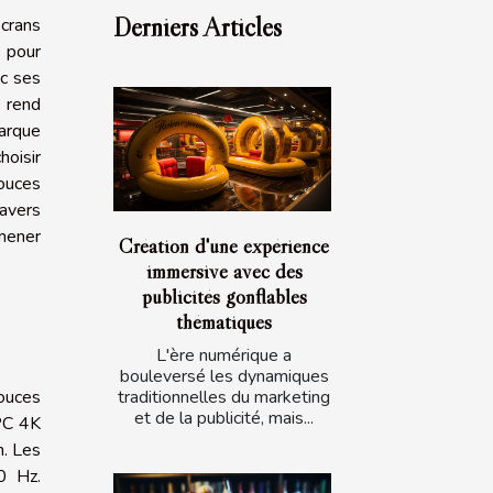
Derniers Articles
écrans
e pour
ec ses
 rend
arque
oisir
ouces
ravers
 mener
Création d'une expérience
immersive avec des
publicités gonflables
thématiques
L'ère numérique a
bouleversé les dynamiques
traditionnelles du marketing
ouces
et de la publicité, mais...
 PC 4K
n. Les
0 Hz.