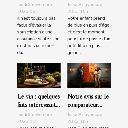
d’une assurance
enfant ?
Jeudi 9 novembre
Jeudi 9 novembre
santé : comment
2023 15h
2023 15h
Il n’est toujours pas
Votre enfant prend
s’y prendre ?
facile d’évaluer la
de plus en plus d’âge
souscription d’une
et c’est le moment
assurance santé si on
pour lui de passé d’un
n’est pas un expert
petit lit à un plus
du...
grand...
Le vin : quelques
Notre avis sur le
faits intéressants
comparateur
à savoir
d’assurance de
Jeudi 9 novembre
Jeudi 9 novembre
prêt de MBA
2023 15h
2023 15h