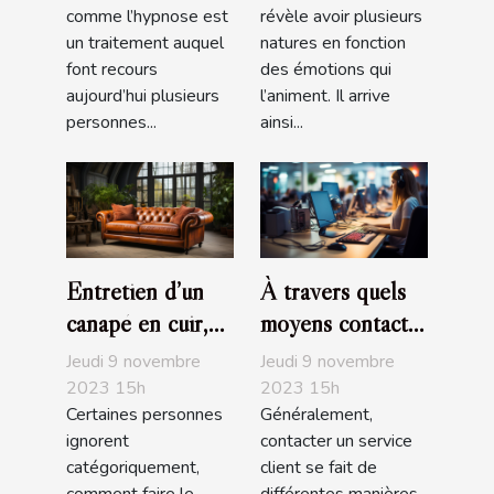
comme l’hypnose est
révèle avoir plusieurs
un traitement auquel
natures en fonction
font recours
des émotions qui
aujourd’hui plusieurs
l’animent. Il arrive
personnes...
ainsi...
Entretien d’un
À travers quels
canapé en cuir,
moyens contacte-
que devez-vous
t-on un service
Jeudi 9 novembre
Jeudi 9 novembre
savoir ?
client ?
2023 15h
2023 15h
Certaines personnes
Généralement,
ignorent
contacter un service
catégoriquement,
client se fait de
comment faire le
différentes manières.