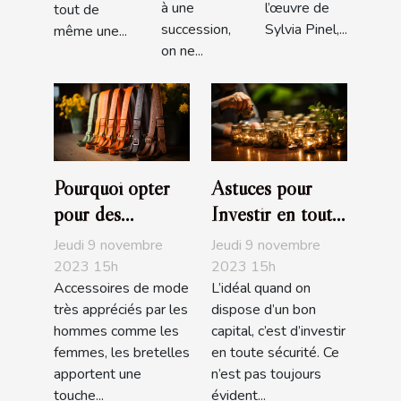
à une
l’œuvre de
tout de
succession,
Sylvia Pinel,...
même une...
on ne...
Pourquoi opter
Astuces pour
pour des
Investir en toute
bretelles
sécurité
Jeudi 9 novembre
Jeudi 9 novembre
fantaisies ?
2023 15h
2023 15h
Accessoires de mode
L’idéal quand on
très appréciés par les
dispose d’un bon
hommes comme les
capital, c’est d’investir
femmes, les bretelles
en toute sécurité. Ce
apportent une
n’est pas toujours
touche...
évident...