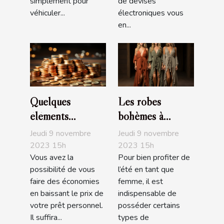
simplement pour
de devises
véhiculer...
électroniques vous
en...
Quelques
Les robes
éléments
bohèmes à
nécessaires pour
acheter
Jeudi 9 novembre
Jeudi 9 novembre
baisser le prix de
obligatoirement
2023 15h
2023 15h
Vous avez la
Pour bien profiter de
son prêt
pour l’été
possibilité de vous
l’été en tant que
personnel
faire des économies
femme, il est
en baissant le prix de
indispensable de
votre prêt personnel.
posséder certains
Il suffira...
types de