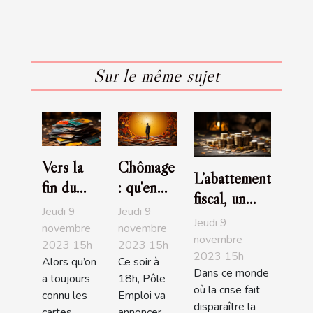
Sur le même sujet
Vers la
Chômage
L’abattement
fin du
: qu'en
fiscal, un
code
est-il
Jeudi 9
Jeudi 9
bon moyen
Jeudi 9
pour les
entre les
novembre
novembre
de
novembre
2023 15h
2023 15h
carte
deux
2023 15h
redescendre
Alors qu’on
Ce soir à
bancaire
tours?
Dans ce monde
dans les
a toujours
18h, Pôle
?
où la crise fait
connu les
Emploi va
barèmes
disparaître la
cartes
annoncer