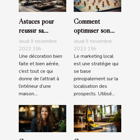
Astuces pour
Comment
réussir sa
optimiser son
décoration
marketing local ?
Jeudi 9 novembre
Jeudi 9 novembre
d'intérieur
2023 15h
2023 15h
Une décoration bien
Le marketing local
faite et bien aérée,
est une stratégie qui
c’est tout ce qui
se base
donne de l’attrait à
principalement sur la
l’intérieur d’une
localisation des
maison....
prospects. Utilisé...