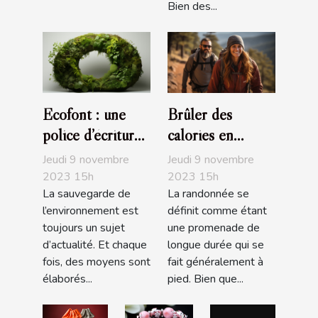
Bien des...
Ecofont : une
Brûler des
police d’écriture
calories en
écologique
faisant de la
Jeudi 9 novembre
Jeudi 9 novembre
randonnée
2023 15h
2023 15h
La sauvegarde de
La randonnée se
l’environnement est
définit comme étant
toujours un sujet
une promenade de
d’actualité. Et chaque
longue durée qui se
fois, des moyens sont
fait généralement à
élaborés...
pied. Bien que...