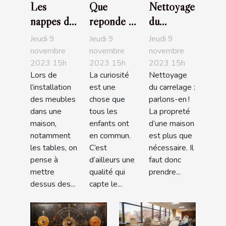
Les
Que
Nettoyage
nappes de
réponde à
du
table :
l’enfant
carrelage :
Jeudi 9
Jeudi 9
Jeudi 9
parlons-
qui
parlons-
novembre
novembre
novembre
2023 15h
2023 15h
2023 15h
en !
demande
en !
Lors de
La curiosité
Nettoyage
l’origine
l’installation
est une
du carrelage :
des bébés
des meubles
chose que
parlons-en !
?
dans une
tous les
La propreté
maison,
enfants ont
d’une maison
notamment
en commun.
est plus que
les tables, on
C’est
nécessaire. Il
pense à
d’ailleurs une
faut donc
mettre
qualité qui
prendre...
dessus des...
capte le...