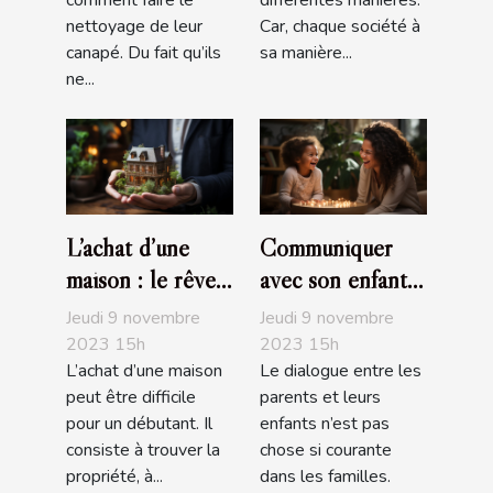
nettoyage de leur
Car, chaque société à
canapé. Du fait qu’ils
sa manière...
ne...
L’achat d’une
Communiquer
maison : le rêve
avec son enfant :
de tous
comment s’y
Jeudi 9 novembre
Jeudi 9 novembre
prendre ?
2023 15h
2023 15h
L’achat d’une maison
Le dialogue entre les
peut être difficile
parents et leurs
pour un débutant. Il
enfants n’est pas
consiste à trouver la
chose si courante
propriété, à...
dans les familles.