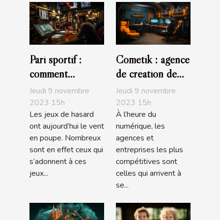
Pari sportif :
Cometik : agence
comment
de création de
maximiser vos
sites internet
Jeudi 9 novembre
Jeudi 9 novembre
chances de
2023 15h
2023 15h
Les jeux de hasard
À l’heure du
gagner ?
ont aujourd’hui le vent
numérique, les
en poupe. Nombreux
agences et
sont en effet ceux qui
entreprises les plus
s’adonnent à ces
compétitives sont
jeux...
celles qui arrivent à
se...