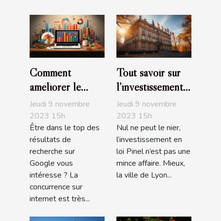
Comment
Tout savoir sur
améliorer le
l’investissement
positionnement
en loi Pinel à
Jeudi 9 novembre
Jeudi 9 novembre
de son site sur
Lyon
2023 15h
2023 15h
Être dans le top des
Nul ne peut le nier,
Google ?
résultats de
l’investissement en
recherche sur
loi Pinel n’est pas une
Google vous
mince affaire. Mieux,
intéresse ? La
la ville de Lyon...
concurrence sur
internet est très...