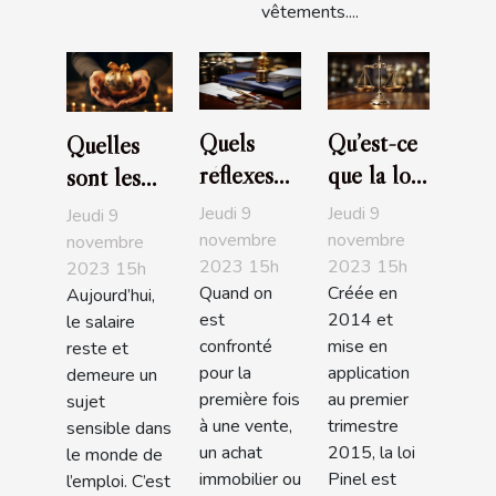
vêtements....
Quels
Qu’est-ce
Quelles
réflexes
que la loi
sont les
avoir
Pinel ?
entreprises
Jeudi 9
Jeudi 9
Jeudi 9
quand on
L'essentiel
les plus
novembre
novembre
novembre
2023 15h
2023 15h
est à la
à savoir
2023 15h
généreuses
Quand on
Créée en
Aujourd’hui,
recherche
en France
est
2014 et
le salaire
d’un bon
en 2019?
confronté
mise en
reste et
notaire ?
pour la
application
demeure un
première fois
au premier
sujet
à une vente,
trimestre
sensible dans
un achat
2015, la loi
le monde de
immobilier ou
Pinel est
l’emploi. C’est