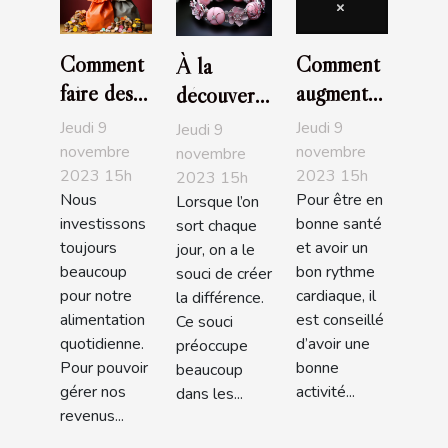
Comment
Comment
À la
faire des
augmenter
découverte
économies
la libido
des
Jeudi 9
Jeudi 9
Jeudi 9
en faisant
féminine ?
bracelets
novembre
novembre
novembre
2023 15h
2023 15h
ses
2023 15h
Pandora
Nous
Pour être en
Lorsque l’on
courses ?
investissons
bonne santé
sort chaque
toujours
et avoir un
jour, on a le
beaucoup
bon rythme
souci de créer
pour notre
cardiaque, il
la différence.
alimentation
est conseillé
Ce souci
quotidienne.
d’avoir une
préoccupe
Pour pouvoir
bonne
beaucoup
gérer nos
activité...
dans les...
revenus...