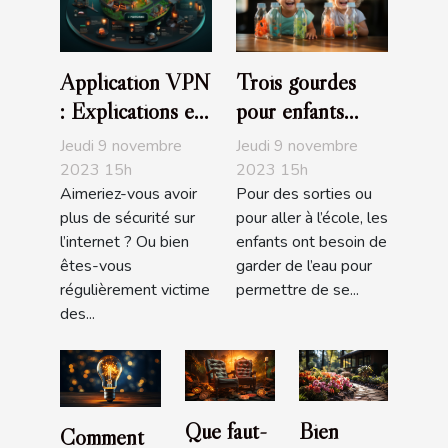
Application VPN
Trois gourdes
: Explications et
pour enfants
avantages
recommandés
Jeudi 9 novembre
Jeudi 9 novembre
2023 15h
2023 15h
Aimeriez-vous avoir
Pour des sorties ou
plus de sécurité sur
pour aller à l’école, les
l’internet ? Ou bien
enfants ont besoin de
êtes-vous
garder de l’eau pour
régulièrement victime
permettre de se...
des...
Que faut-
Bien
Comment