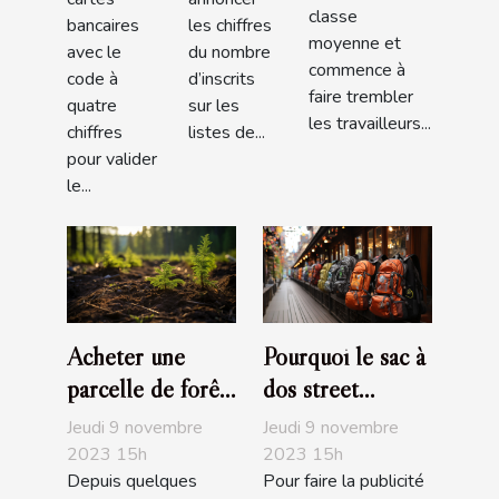
classe
bancaires
les chiffres
moyenne et
avec le
du nombre
commence à
code à
d’inscrits
faire trembler
quatre
sur les
les travailleurs...
chiffres
listes de...
pour valider
le...
Acheter une
Pourquoi le sac à
parcelle de forêt,
dos street
un investissement
marketing est
Jeudi 9 novembre
Jeudi 9 novembre
écologique
pratique ?
2023 15h
2023 15h
Depuis quelques
Pour faire la publicité