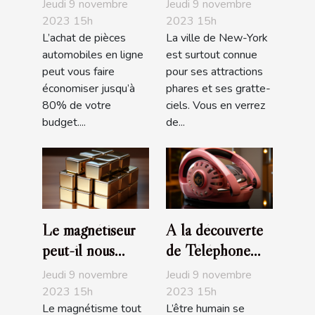
automobiles en
The Edge de
Jeudi 9 novembre
Jeudi 9 novembre
ligne ?
NYC ?
2023 15h
2023 15h
L’achat de pièces
La ville de New-York
automobiles en ligne
est surtout connue
peut vous faire
pour ses attractions
économiser jusqu’à
phares et ses gratte-
80% de votre
ciels. Vous en verrez
budget....
de...
Le magnétiseur
A la découverte
peut-il nous
de Téléphone
soigner de nos
Rose
Jeudi 9 novembre
Jeudi 9 novembre
maux ?
2023 15h
2023 15h
Le magnétisme tout
L’être humain se