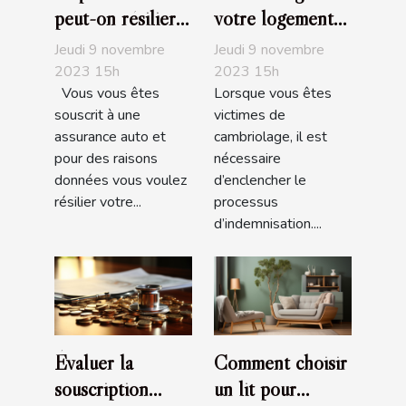
peut-on résilier
votre logement
son assurance
assuré :
Jeudi 9 novembre
Jeudi 9 novembre
auto?
Comment être
2023 15h
2023 15h
Vous vous êtes
Lorsque vous êtes
indemnisé?
souscrit à une
victimes de
assurance auto et
cambriolage, il est
pour des raisons
nécessaire
données vous voulez
d’enclencher le
résilier votre...
processus
d’indemnisation....
Évaluer la
Comment choisir
souscription
un lit pour