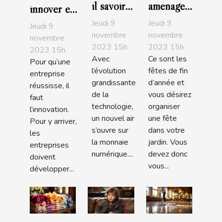
il savoir
aménager
innover en
de la
son jardin
entreprise ?
Jeudi 9
Jeudi 9
Jeudi 9
crypto-
: comment
novembre
novembre
novembre
2023 15h
2023 15h
paradis ?
s'y
2023 15h
Avec
Ce sont les
prendre ?
Pour qu’une
l’évolution
fêtes de fin
entreprise
grandissante
d’année et
réussisse, il
de la
vous désirez
faut
technologie,
organiser
l’innovation.
un nouvel air
une fête
Pour y arriver,
s’ouvre sur
dans votre
les
la monnaie
jardin. Vous
entreprises
numérique....
devez donc
doivent
vous...
développer...