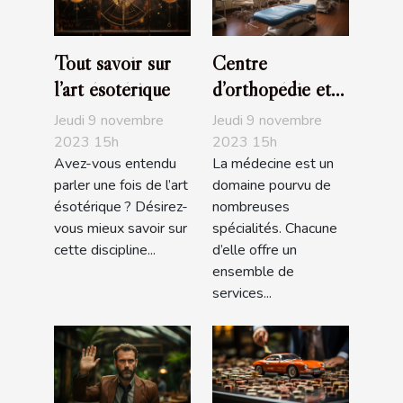
Tout savoir sur
Centre
l’art ésotérique
d’orthopédie et
de podologie
Jeudi 9 novembre
Jeudi 9 novembre
Ortho Center
2023 15h
2023 15h
Avez-vous entendu
La médecine est un
parler une fois de l’art
domaine pourvu de
ésotérique ? Désirez-
nombreuses
vous mieux savoir sur
spécialités. Chacune
cette discipline...
d’elle offre un
ensemble de
services...