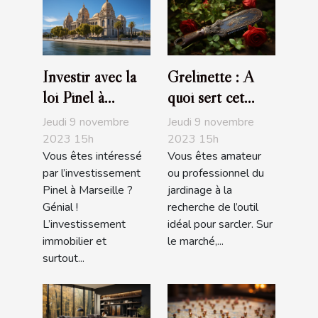
Investir avec la
Grelinette : A
loi Pinel à
quoi sert cet
Marseille :
outil de jardin ?
Jeudi 9 novembre
Jeudi 9 novembre
comment s’y
2023 15h
2023 15h
Vous êtes intéressé
Vous êtes amateur
prendre ?
par l’investissement
ou professionnel du
Pinel à Marseille ?
jardinage à la
Génial !
recherche de l’outil
L’investissement
idéal pour sarcler. Sur
immobilier et
le marché,...
surtout...