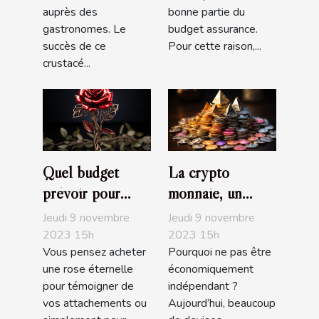
auprès des
bonne partie du
gastronomes. Le
budget assurance.
succès de ce
Pour cette raison,...
crustacé...
Quel budget
La crypto
prévoir pour
monnaie, un
l’achat d’une rose
choix
Jeudi 9 novembre
Jeudi 9 novembre
éternelle ?
d’investissement,
2023 15h
2023 15h
Vous pensez acheter
Pourquoi ne pas être
d’achat ou de de
une rose éternelle
économiquement
trading très
pour témoigner de
indépendant ?
populaire
vos attachements ou
Aujourd’hui, beaucoup