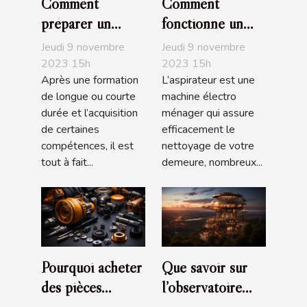
Comment
Comment
préparer un
fonctionne un
entretien
aspirateur ?
Jeudi 9 novembre
Jeudi 9 novembre
d’embauche ?
2023 15h
2023 15h
Après une formation
L’aspirateur est une
de longue ou courte
machine électro
durée et l’acquisition
ménager qui assure
de certaines
efficacement le
compétences, il est
nettoyage de votre
tout à fait...
demeure, nombreux...
Pourquoi acheter
Que savoir sur
des pièces
l’observatoire