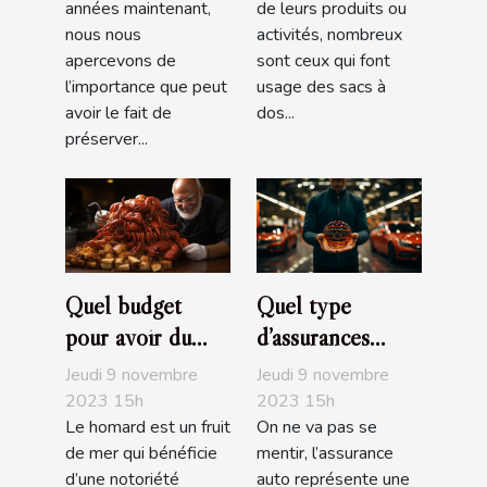
années maintenant,
de leurs produits ou
nous nous
activités, nombreux
apercevons de
sont ceux qui font
l’importance que peut
usage des sacs à
avoir le fait de
dos...
préserver...
Quel budget
Quel type
pour avoir du
d’assurances
bon homard?
choisir pour sa
Jeudi 9 novembre
Jeudi 9 novembre
voiture ?
2023 15h
2023 15h
Le homard est un fruit
On ne va pas se
de mer qui bénéficie
mentir, l’assurance
d’une notoriété
auto représente une