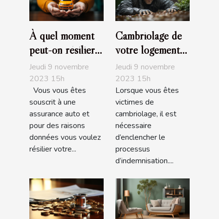
À quel moment
Cambriolage de
peut-on résilier
votre logement
son assurance
assuré :
Jeudi 9 novembre
Jeudi 9 novembre
auto?
Comment être
2023 15h
2023 15h
Vous vous êtes
Lorsque vous êtes
indemnisé?
souscrit à une
victimes de
assurance auto et
cambriolage, il est
pour des raisons
nécessaire
données vous voulez
d’enclencher le
résilier votre...
processus
d’indemnisation....