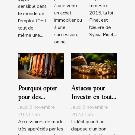
à une vente,
trimestre
sensible dans
un achat
2015, la loi
le monde de
immobilier ou
Pinel est
l’emploi. C’est
à une
l’œuvre de
tout de
succession,
Sylvia Pinel,...
même une...
on ne...
Pourquoi opter
Astuces pour
pour des
Investir en toute
bretelles
sécurité
Jeudi 9 novembre
Jeudi 9 novembre
fantaisies ?
2023 15h
2023 15h
Accessoires de mode
L’idéal quand on
très appréciés par les
dispose d’un bon