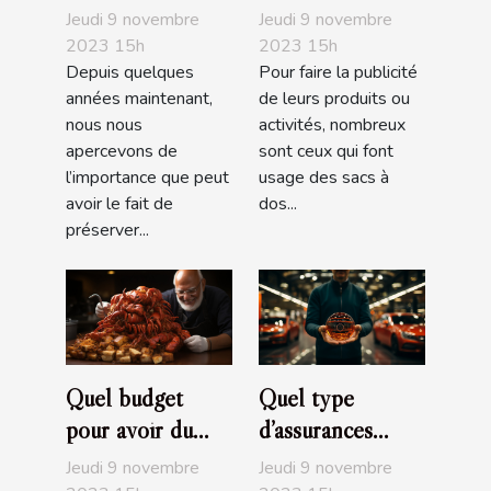
un investissement
marketing est
Jeudi 9 novembre
Jeudi 9 novembre
écologique
pratique ?
2023 15h
2023 15h
Depuis quelques
Pour faire la publicité
années maintenant,
de leurs produits ou
nous nous
activités, nombreux
apercevons de
sont ceux qui font
l’importance que peut
usage des sacs à
avoir le fait de
dos...
préserver...
Quel budget
Quel type
pour avoir du
d’assurances
bon homard?
choisir pour sa
Jeudi 9 novembre
Jeudi 9 novembre