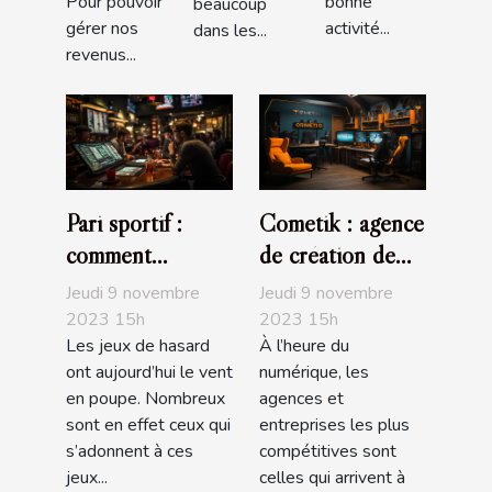
Pour pouvoir
bonne
beaucoup
gérer nos
activité...
dans les...
revenus...
Pari sportif :
Cometik : agence
comment
de création de
maximiser vos
sites internet
Jeudi 9 novembre
Jeudi 9 novembre
chances de
2023 15h
2023 15h
Les jeux de hasard
À l’heure du
gagner ?
ont aujourd’hui le vent
numérique, les
en poupe. Nombreux
agences et
sont en effet ceux qui
entreprises les plus
s’adonnent à ces
compétitives sont
jeux...
celles qui arrivent à