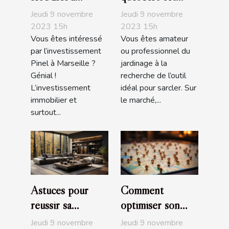
Marseille :
outil de jardin ?
Jeudi 9 novembre
Jeudi 9 novembre
comment s’y
2023 15h
2023 15h
Vous êtes intéressé
Vous êtes amateur
prendre ?
par l’investissement
ou professionnel du
Pinel à Marseille ?
jardinage à la
Génial !
recherche de l’outil
L’investissement
idéal pour sarcler. Sur
immobilier et
le marché,...
surtout...
Astuces pour
Comment
réussir sa
optimiser son
décoration
marketing local ?
Jeudi 9 novembre
Jeudi 9 novembre