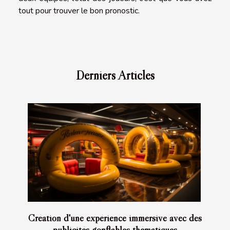
tout pour trouver le bon pronostic.
Derniers Articles
Création d'une expérience immersive avec des
publicités gonflables thématiques