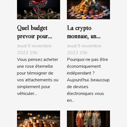
Quel budget
La crypto
prévoir pour
monnaie, un
l’achat d’une rose
choix
Jeudi 9 novembre
Jeudi 9 novembre
éternelle ?
d’investissement,
2023 15h
2023 15h
Vous pensez acheter
Pourquoi ne pas être
d’achat ou de de
une rose éternelle
économiquement
trading très
pour témoigner de
indépendant ?
populaire
vos attachements ou
Aujourd’hui, beaucoup
simplement pour
de devises
véhiculer...
électroniques vous
en...