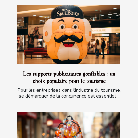
Les supports publicitaires gonflables : un
choix populaire pour le tourisme
Pour les entreprises dans l'industrie du tourisme,
se démarquer de la concurrence est essentiel....