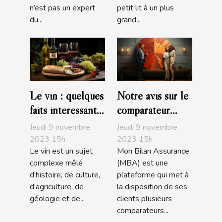
n’est pas un expert
petit lit à un plus
du...
grand...
Le vin : quelques
Notre avis sur le
faits intéressants
comparateur
à savoir
d’assurance de
Jeudi 9 novembre
Jeudi 9 novembre
prêt de MBA
2023 15h
2023 15h
Le vin est un sujet
Mon Bilan Assurance
complexe mêlé
(MBA) est une
d’histoire, de culture,
plateforme qui met à
d’agriculture, de
la disposition de ses
géologie et de...
clients plusieurs
comparateurs...