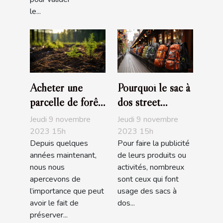
le...
Acheter une
Pourquoi le sac à
parcelle de forêt,
dos street
un investissement
marketing est
Jeudi 9 novembre
Jeudi 9 novembre
écologique
pratique ?
2023 15h
2023 15h
Depuis quelques
Pour faire la publicité
années maintenant,
de leurs produits ou
nous nous
activités, nombreux
apercevons de
sont ceux qui font
l’importance que peut
usage des sacs à
avoir le fait de
dos...
préserver...