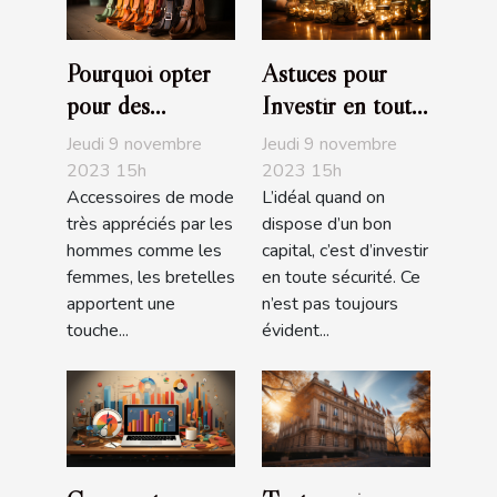
Pourquoi opter
Astuces pour
pour des
Investir en toute
bretelles
sécurité
Jeudi 9 novembre
Jeudi 9 novembre
fantaisies ?
2023 15h
2023 15h
Accessoires de mode
L’idéal quand on
très appréciés par les
dispose d’un bon
hommes comme les
capital, c’est d’investir
femmes, les bretelles
en toute sécurité. Ce
apportent une
n’est pas toujours
touche...
évident...