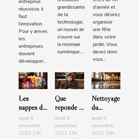
entreprise
grandissante
d’année et
réussisse, il
de la
vous désirez
faut
technologie,
organiser
l’innovation.
un nouvel air
une fête
Pour y arriver,
s’ouvre sur
dans votre
les
la monnaie
jardin. Vous
entreprises
numérique....
devez donc
doivent
vous...
développer...
Les
Que
Nettoyage
nappes de
réponde à
du
table :
l’enfant
carrelage :
Jeudi 9
Jeudi 9
Jeudi 9
parlons-
qui
parlons-
novembre
novembre
novembre
2023 15h
2023 15h
2023 15h
en !
demande
en !