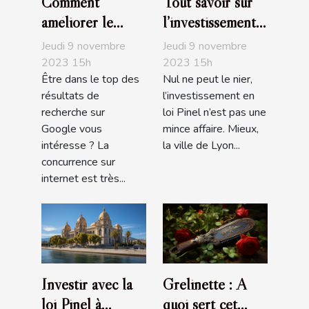
Comment
Tout savoir sur
améliorer le
l’investissement
positionnement
en loi Pinel à
Jeudi 9 novembre
Jeudi 9 novembre
de son site sur
Lyon
2023 15h
2023 15h
Être dans le top des
Nul ne peut le nier,
Google ?
résultats de
l’investissement en
recherche sur
loi Pinel n’est pas une
Google vous
mince affaire. Mieux,
intéresse ? La
la ville de Lyon...
concurrence sur
internet est très...
Investir avec la
Grelinette : A
loi Pinel à
quoi sert cet