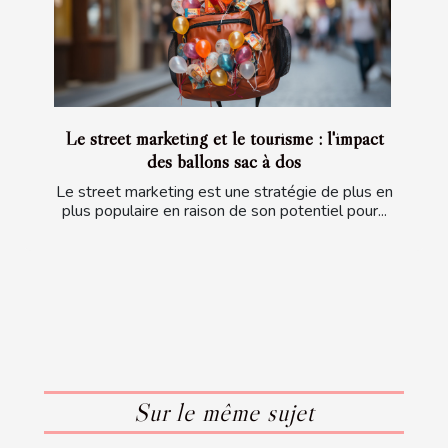
Le street marketing et le tourisme : l'impact
des ballons sac à dos
Le street marketing est une stratégie de plus en
plus populaire en raison de son potentiel pour...
Sur le même sujet