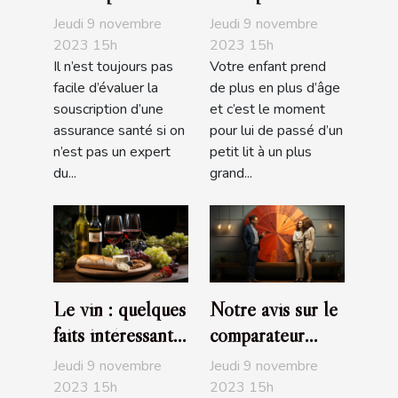
d’une assurance
enfant ?
Jeudi 9 novembre
Jeudi 9 novembre
santé : comment
2023 15h
2023 15h
Il n’est toujours pas
Votre enfant prend
s’y prendre ?
facile d’évaluer la
de plus en plus d’âge
souscription d’une
et c’est le moment
assurance santé si on
pour lui de passé d’un
n’est pas un expert
petit lit à un plus
du...
grand...
Le vin : quelques
Notre avis sur le
faits intéressants
comparateur
à savoir
d’assurance de
Jeudi 9 novembre
Jeudi 9 novembre
prêt de MBA
2023 15h
2023 15h