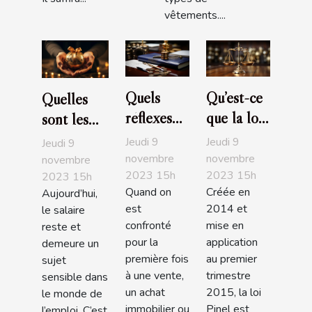
vêtements....
Quels
Qu’est-ce
Quelles
réflexes
que la loi
sont les
avoir
Pinel ?
entreprises
Jeudi 9
Jeudi 9
Jeudi 9
quand on
L'essentiel
les plus
novembre
novembre
novembre
2023 15h
2023 15h
est à la
à savoir
2023 15h
généreuses
Quand on
Créée en
Aujourd’hui,
recherche
en France
est
2014 et
le salaire
d’un bon
en 2019?
confronté
mise en
reste et
notaire ?
pour la
application
demeure un
première fois
au premier
sujet
à une vente,
trimestre
sensible dans
un achat
2015, la loi
le monde de
immobilier ou
Pinel est
l’emploi. C’est