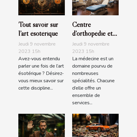
Tout savoir sur
Centre
l’art ésotérique
d’orthopédie et
de podologie
Jeudi 9 novembre
Jeudi 9 novembre
Ortho Center
2023 15h
2023 15h
Avez-vous entendu
La médecine est un
parler une fois de l’art
domaine pourvu de
ésotérique ? Désirez-
nombreuses
vous mieux savoir sur
spécialités. Chacune
cette discipline...
d’elle offre un
ensemble de
services...