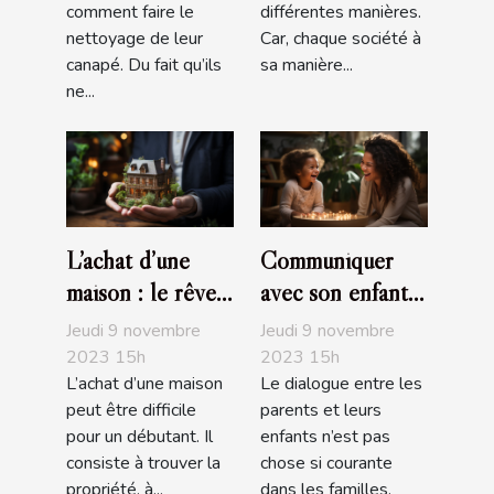
comment faire le
différentes manières.
nettoyage de leur
Car, chaque société à
canapé. Du fait qu’ils
sa manière...
ne...
L’achat d’une
Communiquer
maison : le rêve
avec son enfant :
de tous
comment s’y
Jeudi 9 novembre
Jeudi 9 novembre
prendre ?
2023 15h
2023 15h
L’achat d’une maison
Le dialogue entre les
peut être difficile
parents et leurs
pour un débutant. Il
enfants n’est pas
consiste à trouver la
chose si courante
propriété, à...
dans les familles.