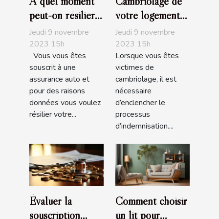
À quel moment
Cambriolage de
peut-on résilier
votre logement
son assurance
assuré :
Jeudi 9 novembre
Jeudi 9 novembre
auto?
Comment être
2023 15h
2023 15h
Vous vous êtes
Lorsque vous êtes
indemnisé?
souscrit à une
victimes de
assurance auto et
cambriolage, il est
pour des raisons
nécessaire
données vous voulez
d’enclencher le
résilier votre...
processus
d’indemnisation....
Évaluer la
Comment choisir
souscription
un lit pour