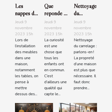
Les
Que
Nettoyage
nappes de
réponde à
du
table :
l’enfant
carrelage :
Jeudi 9
Jeudi 9
Jeudi 9
parlons-
qui
parlons-
novembre
novembre
novembre
2023 15h
2023 15h
2023 15h
en !
demande
en !
Lors de
La curiosité
Nettoyage
l’origine
l’installation
est une
du carrelage :
des bébés
des meubles
chose que
parlons-en !
?
dans une
tous les
La propreté
maison,
enfants ont
d’une maison
notamment
en commun.
est plus que
les tables, on
C’est
nécessaire. Il
pense à
d’ailleurs une
faut donc
mettre
qualité qui
prendre...
dessus des...
capte le...