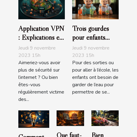
Application VPN
Trois gourdes
: Explications et
pour enfants
avantages
recommandés
Jeudi 9 novembre
Jeudi 9 novembre
2023 15h
2023 15h
Aimeriez-vous avoir
Pour des sorties ou
plus de sécurité sur
pour aller à l’école, les
l’internet ? Ou bien
enfants ont besoin de
êtes-vous
garder de l’eau pour
régulièrement victime
permettre de se...
des...
Que faut-
Bien