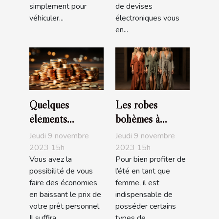
simplement pour
de devises
véhiculer...
électroniques vous
en...
Quelques
Les robes
éléments
bohèmes à
nécessaires pour
acheter
Jeudi 9 novembre
Jeudi 9 novembre
baisser le prix de
obligatoirement
2023 15h
2023 15h
Vous avez la
Pour bien profiter de
son prêt
pour l’été
possibilité de vous
l’été en tant que
personnel
faire des économies
femme, il est
en baissant le prix de
indispensable de
votre prêt personnel.
posséder certains
Il suffira...
types de