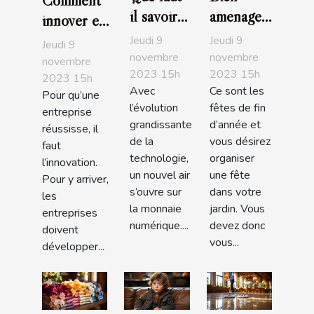
Comment
il savoir
aménager
innover en
de la
son jardin
entreprise ?
Jeudi 9
Jeudi 9
Jeudi 9
crypto-
: comment
novembre
novembre
novembre
2023 15h
2023 15h
paradis ?
s'y
2023 15h
Avec
Ce sont les
prendre ?
Pour qu’une
l’évolution
fêtes de fin
entreprise
grandissante
d’année et
réussisse, il
de la
vous désirez
faut
technologie,
organiser
l’innovation.
un nouvel air
une fête
Pour y arriver,
s’ouvre sur
dans votre
les
la monnaie
jardin. Vous
entreprises
numérique....
devez donc
doivent
vous...
développer...