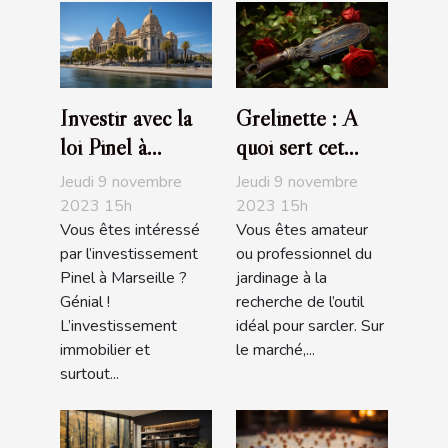
Investir avec la
Grelinette : A
loi Pinel à
quoi sert cet
Marseille :
outil de jardin ?
Jeudi 9 novembre
Jeudi 9 novembre
comment s’y
2023 15h
2023 15h
Vous êtes intéressé
Vous êtes amateur
prendre ?
par l’investissement
ou professionnel du
Pinel à Marseille ?
jardinage à la
Génial !
recherche de l’outil
L’investissement
idéal pour sarcler. Sur
immobilier et
le marché,...
surtout...