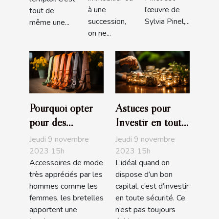
à une
l’œuvre de
tout de
succession,
Sylvia Pinel,...
même une...
on ne...
Pourquoi opter
Astuces pour
pour des
Investir en toute
bretelles
sécurité
Jeudi 9 novembre
Jeudi 9 novembre
fantaisies ?
2023 15h
2023 15h
Accessoires de mode
L’idéal quand on
très appréciés par les
dispose d’un bon
hommes comme les
capital, c’est d’investir
femmes, les bretelles
en toute sécurité. Ce
apportent une
n’est pas toujours