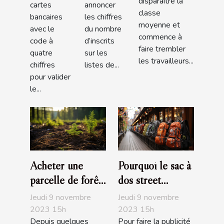
disparaître la
cartes
annoncer
classe
bancaires
les chiffres
moyenne et
avec le
du nombre
commence à
code à
d’inscrits
faire trembler
quatre
sur les
les travailleurs...
chiffres
listes de...
pour valider
le...
Acheter une
Pourquoi le sac à
parcelle de forêt,
dos street
un investissement
marketing est
Jeudi 9 novembre
Jeudi 9 novembre
écologique
pratique ?
2023 15h
2023 15h
Depuis quelques
Pour faire la publicité