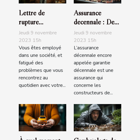
Lettre de
Assurance
rupture
décennale : De
conventionnelle :
quoi s’agit-il ?
Jeudi 9 novembre
Jeudi 9 novembre
que faut-il
2023 15h
2023 15h
Vous êtes employé
L’assurance
savoir ?
dans une société, et
décennale encore
fatigué des
appelée garantie
problèmes que vous
décennale est une
rencontrez au
assurance qui
quotidien avec votre...
concerne les
constructeurs de...