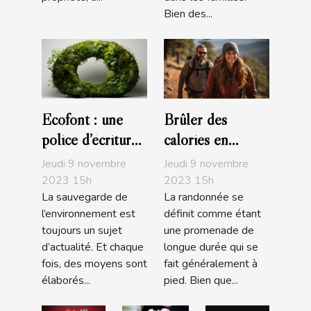
Bien des...
Ecofont : une
Brûler des
police d’écriture
calories en
écologique
faisant de la
Jeudi 9 novembre
Jeudi 9 novembre
randonnée
2023 15h
2023 15h
La sauvegarde de
La randonnée se
l’environnement est
définit comme étant
toujours un sujet
une promenade de
d’actualité. Et chaque
longue durée qui se
fois, des moyens sont
fait généralement à
élaborés...
pied. Bien que...