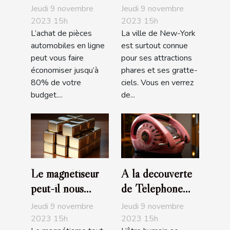
automobiles en
The Edge de
Jeudi 9 novembre
Jeudi 9 novembre
ligne ?
NYC ?
2023 15h
2023 15h
L’achat de pièces
La ville de New-York
automobiles en ligne
est surtout connue
peut vous faire
pour ses attractions
économiser jusqu’à
phares et ses gratte-
80% de votre
ciels. Vous en verrez
budget....
de...
Le magnétiseur
A la découverte
peut-il nous
de Téléphone
soigner de nos
Rose
Jeudi 9 novembre
Jeudi 9 novembre
maux ?
2023 15h
2023 15h