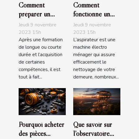
Comment
Comment
préparer un
fonctionne un
entretien
aspirateur ?
Jeudi 9 novembre
Jeudi 9 novembre
d’embauche ?
2023 15h
2023 15h
Après une formation
L’aspirateur est une
de longue ou courte
machine électro
durée et l’acquisition
ménager qui assure
de certaines
efficacement le
compétences, il est
nettoyage de votre
tout à fait...
demeure, nombreux...
Pourquoi acheter
Que savoir sur
des pièces
l’observatoire