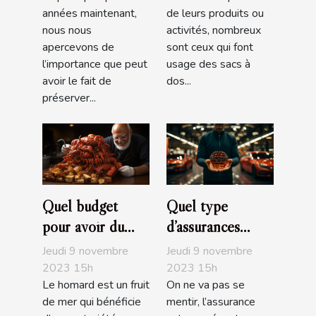
années maintenant,
de leurs produits ou
nous nous
activités, nombreux
apercevons de
sont ceux qui font
l’importance que peut
usage des sacs à
avoir le fait de
dos...
préserver...
Quel budget
Quel type
pour avoir du
d’assurances
bon homard?
choisir pour sa
Jeudi 9 novembre
Jeudi 9 novembre
voiture ?
2023 15h
2023 15h
Le homard est un fruit
On ne va pas se
de mer qui bénéficie
mentir, l’assurance