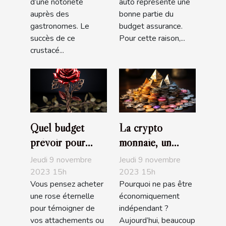
d’une notoriété
auto représente une
auprès des
bonne partie du
gastronomes. Le
budget assurance.
succès de ce
Pour cette raison,...
crustacé...
Quel budget
La crypto
prévoir pour
monnaie, un
l’achat d’une rose
choix
Jeudi 9 novembre
Jeudi 9 novembre
éternelle ?
d’investissement,
2023 15h
2023 15h
Vous pensez acheter
Pourquoi ne pas être
d’achat ou de de
une rose éternelle
économiquement
trading très
pour témoigner de
indépendant ?
populaire
vos attachements ou
Aujourd’hui, beaucoup