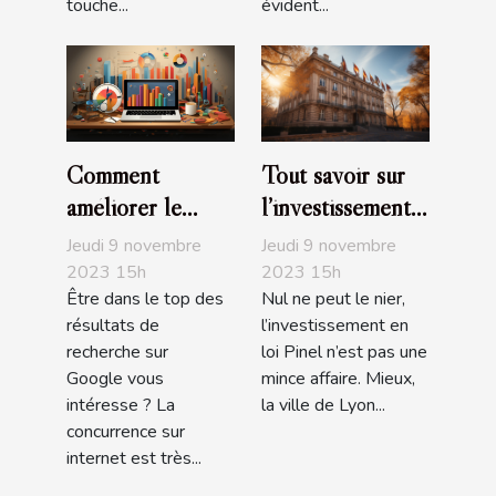
touche...
évident...
Comment
Tout savoir sur
améliorer le
l’investissement
positionnement
en loi Pinel à
Jeudi 9 novembre
Jeudi 9 novembre
de son site sur
Lyon
2023 15h
2023 15h
Être dans le top des
Nul ne peut le nier,
Google ?
résultats de
l’investissement en
recherche sur
loi Pinel n’est pas une
Google vous
mince affaire. Mieux,
intéresse ? La
la ville de Lyon...
concurrence sur
internet est très...