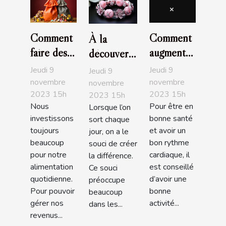
Comment
Comment
À la
faire des
augmenter
découverte
économies
la libido
des
Jeudi 9
Jeudi 9
Jeudi 9
en faisant
féminine ?
bracelets
novembre
novembre
novembre
2023 15h
2023 15h
ses
2023 15h
Pandora
Nous
Pour être en
Lorsque l’on
courses ?
investissons
bonne santé
sort chaque
toujours
et avoir un
jour, on a le
beaucoup
bon rythme
souci de créer
pour notre
cardiaque, il
la différence.
alimentation
est conseillé
Ce souci
quotidienne.
d’avoir une
préoccupe
Pour pouvoir
bonne
beaucoup
gérer nos
activité...
dans les...
revenus...