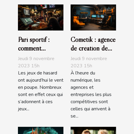
Pari sportif :
Cometik : agence
comment
de création de
maximiser vos
sites internet
Jeudi 9 novembre
Jeudi 9 novembre
chances de
2023 15h
2023 15h
Les jeux de hasard
À l’heure du
gagner ?
ont aujourd’hui le vent
numérique, les
en poupe. Nombreux
agences et
sont en effet ceux qui
entreprises les plus
s’adonnent à ces
compétitives sont
jeux...
celles qui arrivent à
se...