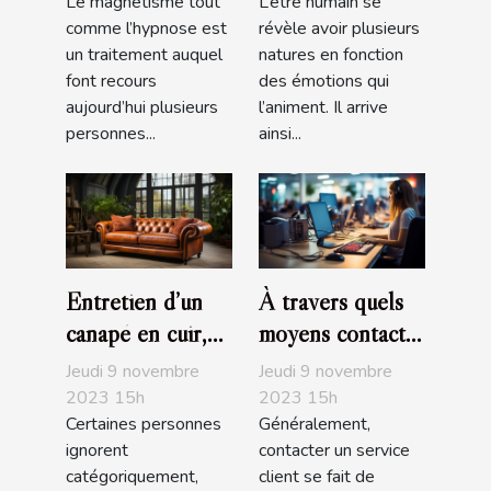
Le magnétisme tout
L’être humain se
comme l’hypnose est
révèle avoir plusieurs
un traitement auquel
natures en fonction
font recours
des émotions qui
aujourd’hui plusieurs
l’animent. Il arrive
personnes...
ainsi...
Entretien d’un
À travers quels
canapé en cuir,
moyens contacte-
que devez-vous
t-on un service
Jeudi 9 novembre
Jeudi 9 novembre
savoir ?
client ?
2023 15h
2023 15h
Certaines personnes
Généralement,
ignorent
contacter un service
catégoriquement,
client se fait de