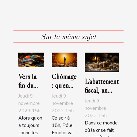
Sur le même sujet
Vers la
Chômage
L’abattement
fin du
: qu'en
fiscal, un
code
est-il
Jeudi 9
Jeudi 9
bon moyen
Jeudi 9
pour les
entre les
novembre
novembre
de
novembre
2023 15h
2023 15h
carte
deux
2023 15h
redescendre
Alors qu’on
Ce soir à
bancaire
tours?
Dans ce monde
dans les
a toujours
18h, Pôle
?
où la crise fait
connu les
Emploi va
barèmes