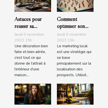
Astuces pour
Comment
réussir sa
optimiser son
décoration
marketing local ?
Jeudi 9 novembre
Jeudi 9 novembre
d'intérieur
2023 15h
2023 15h
Une décoration bien
Le marketing local
faite et bien aérée,
est une stratégie qui
c’est tout ce qui
se base
donne de l’attrait à
principalement sur la
l’intérieur d’une
localisation des
maison....
prospects. Utilisé...