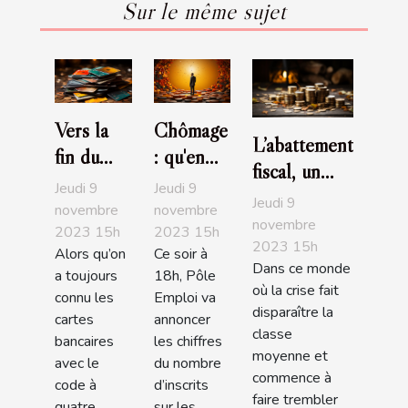
Sur le même sujet
Vers la
Chômage
L’abattement
fin du
: qu'en
fiscal, un
code
est-il
Jeudi 9
Jeudi 9
bon moyen
Jeudi 9
pour les
entre les
novembre
novembre
de
novembre
2023 15h
2023 15h
carte
deux
2023 15h
redescendre
Alors qu’on
Ce soir à
bancaire
tours?
Dans ce monde
dans les
a toujours
18h, Pôle
?
où la crise fait
connu les
Emploi va
barèmes
disparaître la
cartes
annoncer
classe
bancaires
les chiffres
moyenne et
avec le
du nombre
commence à
code à
d’inscrits
faire trembler
quatre
sur les