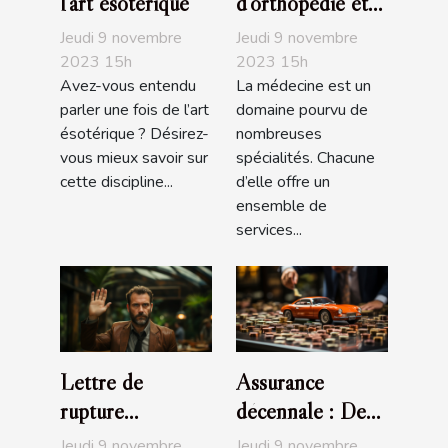
l’art ésotérique
d’orthopédie et
de podologie
Jeudi 9 novembre
Jeudi 9 novembre
Ortho Center
2023 15h
2023 15h
Avez-vous entendu
La médecine est un
parler une fois de l’art
domaine pourvu de
ésotérique ? Désirez-
nombreuses
vous mieux savoir sur
spécialités. Chacune
cette discipline...
d’elle offre un
ensemble de
services...
Lettre de
Assurance
rupture
décennale : De
conventionnelle :
quoi s’agit-il ?
Jeudi 9 novembre
Jeudi 9 novembre