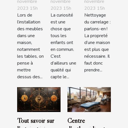
parlons-
qui
parlons-
novembre
novembre
novembre
2023 15h
2023 15h
2023 15h
en !
demande
en !
Lors de
La curiosité
Nettoyage
l’origine
l’installation
est une
du carrelage :
des bébés
des meubles
chose que
parlons-en !
?
dans une
tous les
La propreté
maison,
enfants ont
d’une maison
notamment
en commun.
est plus que
les tables, on
C’est
nécessaire. Il
pense à
d’ailleurs une
faut donc
mettre
qualité qui
prendre...
dessus des...
capte le...
Tout savoir sur
Centre