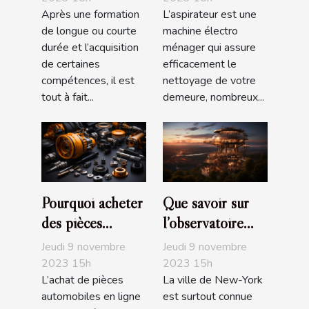
Après une formation
L’aspirateur est une
de longue ou courte
machine électro
durée et l’acquisition
ménager qui assure
de certaines
efficacement le
compétences, il est
nettoyage de votre
tout à fait...
demeure, nombreux...
Pourquoi acheter
Que savoir sur
des pièces
l’observatoire
automobiles en
The Edge de
Jeudi 9 novembre
Jeudi 9 novembre
ligne ?
NYC ?
2023 15h
2023 15h
L’achat de pièces
La ville de New-York
automobiles en ligne
est surtout connue