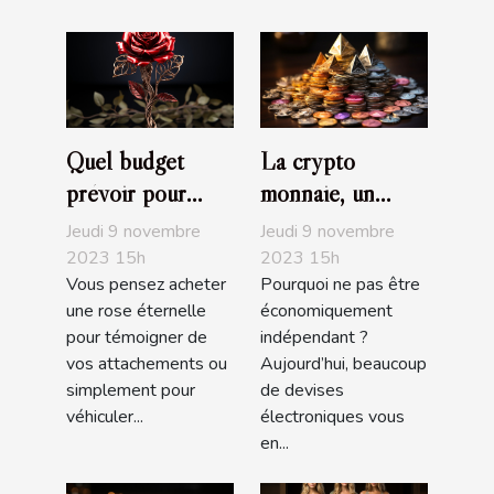
Quel budget
La crypto
prévoir pour
monnaie, un
l’achat d’une rose
choix
Jeudi 9 novembre
Jeudi 9 novembre
éternelle ?
d’investissement,
2023 15h
2023 15h
Vous pensez acheter
Pourquoi ne pas être
d’achat ou de de
une rose éternelle
économiquement
trading très
pour témoigner de
indépendant ?
populaire
vos attachements ou
Aujourd’hui, beaucoup
simplement pour
de devises
véhiculer...
électroniques vous
en...