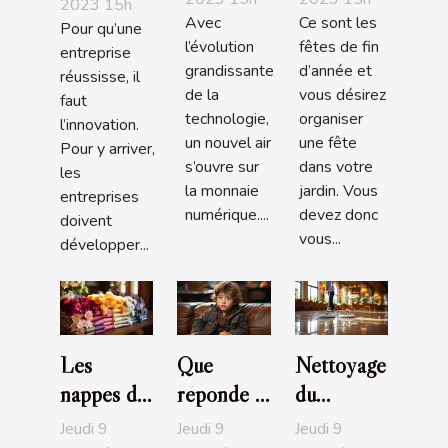
paradis ?
s'y
2023 15h
Avec
Ce sont les
prendre ?
Pour qu’une
l’évolution
fêtes de fin
entreprise
grandissante
d’année et
réussisse, il
de la
vous désirez
faut
technologie,
organiser
l’innovation.
un nouvel air
une fête
Pour y arriver,
s’ouvre sur
dans votre
les
la monnaie
jardin. Vous
entreprises
numérique....
devez donc
doivent
vous...
développer...
Les
Que
Nettoyage
nappes de
réponde à
du
table :
l’enfant
carrelage :
Jeudi 9
Jeudi 9
Jeudi 9