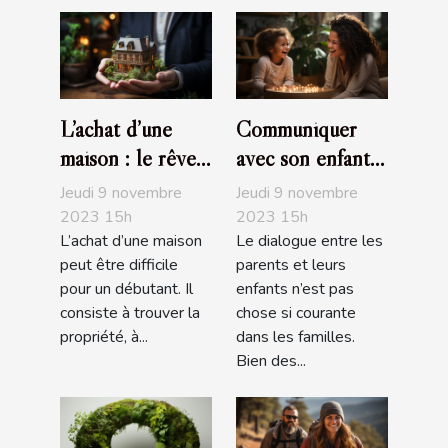
L’achat d’une
Communiquer
maison : le rêve
avec son enfant :
de tous
comment s’y
Jeudi 9 novembre
Jeudi 9 novembre
prendre ?
2023 15h
2023 15h
L’achat d’une maison
Le dialogue entre les
peut être difficile
parents et leurs
pour un débutant. Il
enfants n’est pas
consiste à trouver la
chose si courante
propriété, à...
dans les familles.
Bien des...