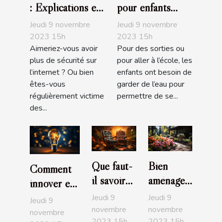
: Explications et
pour enfants
avantages
recommandés
Jeudi 9 novembre
Jeudi 9 novembre
2023 15h
2023 15h
Aimeriez-vous avoir
Pour des sorties ou
plus de sécurité sur
pour aller à l’école, les
l’internet ? Ou bien
enfants ont besoin de
êtes-vous
garder de l’eau pour
régulièrement victime
permettre de se...
des...
Que faut-
Bien
Comment
il savoir
aménager
innover en
de la
son jardin
entreprise ?
Jeudi 9
Jeudi 9
Jeudi 9
crypto-
: comment
novembre
novembre
novembre
2023 15h
2023 15h