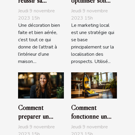
réussir sa
optimiser son
décoration
marketing local ?
Jeudi 9 novembre
Jeudi 9 novembre
d'intérieur
2023 15h
2023 15h
Une décoration bien
Le marketing local
faite et bien aérée,
est une stratégie qui
c’est tout ce qui
se base
donne de l’attrait à
principalement sur la
l’intérieur d’une
localisation des
maison....
prospects. Utilisé...
Comment
Comment
préparer un
fonctionne un
entretien
aspirateur ?
Jeudi 9 novembre
Jeudi 9 novembre
d’embauche ?
2023 15h
2023 15h