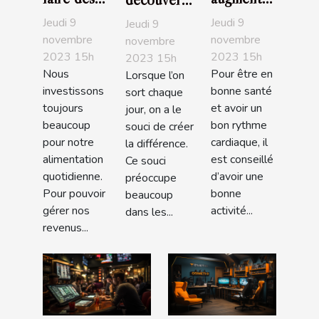
économies
la libido
des
Jeudi 9
Jeudi 9
Jeudi 9
en faisant
féminine ?
bracelets
novembre
novembre
novembre
2023 15h
2023 15h
ses
2023 15h
Pandora
Nous
Pour être en
Lorsque l’on
courses ?
investissons
bonne santé
sort chaque
toujours
et avoir un
jour, on a le
beaucoup
bon rythme
souci de créer
pour notre
cardiaque, il
la différence.
alimentation
est conseillé
Ce souci
quotidienne.
d’avoir une
préoccupe
Pour pouvoir
bonne
beaucoup
gérer nos
activité...
dans les...
revenus...