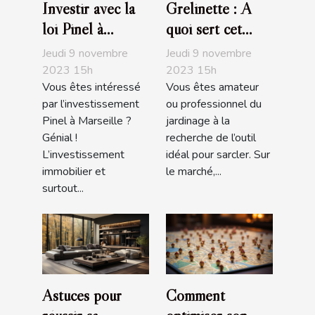
Investir avec la
Grelinette : A
loi Pinel à
quoi sert cet
Marseille :
outil de jardin ?
Jeudi 9 novembre
Jeudi 9 novembre
comment s’y
2023 15h
2023 15h
Vous êtes intéressé
Vous êtes amateur
prendre ?
par l’investissement
ou professionnel du
Pinel à Marseille ?
jardinage à la
Génial !
recherche de l’outil
L’investissement
idéal pour sarcler. Sur
immobilier et
le marché,...
surtout...
Astuces pour
Comment