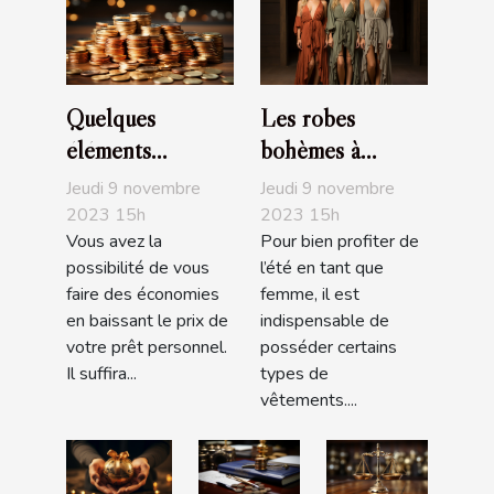
Quelques
Les robes
éléments
bohèmes à
nécessaires pour
acheter
Jeudi 9 novembre
Jeudi 9 novembre
baisser le prix de
obligatoirement
2023 15h
2023 15h
Vous avez la
Pour bien profiter de
son prêt
pour l’été
possibilité de vous
l’été en tant que
personnel
faire des économies
femme, il est
en baissant le prix de
indispensable de
votre prêt personnel.
posséder certains
Il suffira...
types de
vêtements....