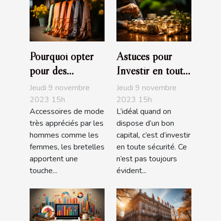
Pourquoi opter
Astuces pour
pour des
Investir en toute
bretelles
sécurité
Jeudi 9 novembre
Jeudi 9 novembre
fantaisies ?
2023 15h
2023 15h
Accessoires de mode
L’idéal quand on
très appréciés par les
dispose d’un bon
hommes comme les
capital, c’est d’investir
femmes, les bretelles
en toute sécurité. Ce
apportent une
n’est pas toujours
touche...
évident...