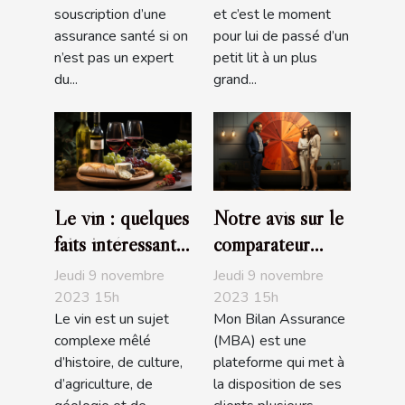
souscription d’une
et c’est le moment
assurance santé si on
pour lui de passé d’un
n’est pas un expert
petit lit à un plus
du...
grand...
Le vin : quelques
Notre avis sur le
faits intéressants
comparateur
à savoir
d’assurance de
Jeudi 9 novembre
Jeudi 9 novembre
prêt de MBA
2023 15h
2023 15h
Le vin est un sujet
Mon Bilan Assurance
complexe mêlé
(MBA) est une
d’histoire, de culture,
plateforme qui met à
d’agriculture, de
la disposition de ses