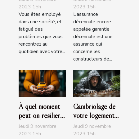
que faut-il
2023 15h
2023 15h
Vous êtes employé
L’assurance
savoir ?
dans une société, et
décennale encore
fatigué des
appelée garantie
problèmes que vous
décennale est une
rencontrez au
assurance qui
quotidien avec votre...
concerne les
constructeurs de...
À quel moment
Cambriolage de
peut-on résilier
votre logement
son assurance
assuré :
Jeudi 9 novembre
Jeudi 9 novembre
auto?
Comment être
2023 15h
2023 15h