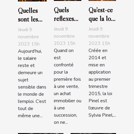
Quels
Qu’est-ce
Quelles
réflexes
que la loi
sont les
avoir
Pinel ?
entreprises
Jeudi 9
Jeudi 9
Jeudi 9
quand on
L'essentiel
les plus
novembre
novembre
novembre
2023 15h
2023 15h
est à la
à savoir
2023 15h
généreuses
Quand on
Créée en
Aujourd’hui,
recherche
en France
est
2014 et
le salaire
d’un bon
en 2019?
confronté
mise en
reste et
notaire ?
pour la
application
demeure un
première fois
au premier
sujet
à une vente,
trimestre
sensible dans
un achat
2015, la loi
le monde de
immobilier ou
Pinel est
l’emploi. C’est
à une
l’œuvre de
tout de
succession,
Sylvia Pinel,...
même une...
on ne...