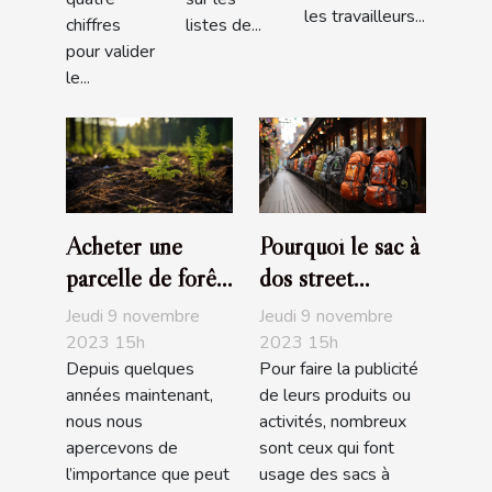
les travailleurs...
chiffres
listes de...
pour valider
le...
Acheter une
Pourquoi le sac à
parcelle de forêt,
dos street
un investissement
marketing est
Jeudi 9 novembre
Jeudi 9 novembre
écologique
pratique ?
2023 15h
2023 15h
Depuis quelques
Pour faire la publicité
années maintenant,
de leurs produits ou
nous nous
activités, nombreux
apercevons de
sont ceux qui font
l’importance que peut
usage des sacs à