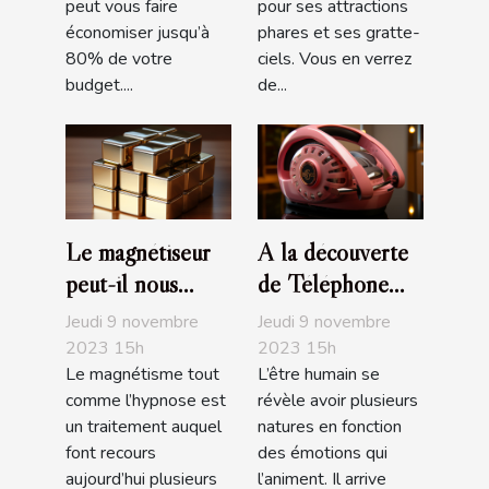
peut vous faire
pour ses attractions
économiser jusqu’à
phares et ses gratte-
80% de votre
ciels. Vous en verrez
budget....
de...
Le magnétiseur
A la découverte
peut-il nous
de Téléphone
soigner de nos
Rose
Jeudi 9 novembre
Jeudi 9 novembre
maux ?
2023 15h
2023 15h
Le magnétisme tout
L’être humain se
comme l’hypnose est
révèle avoir plusieurs
un traitement auquel
natures en fonction
font recours
des émotions qui
aujourd’hui plusieurs
l’animent. Il arrive