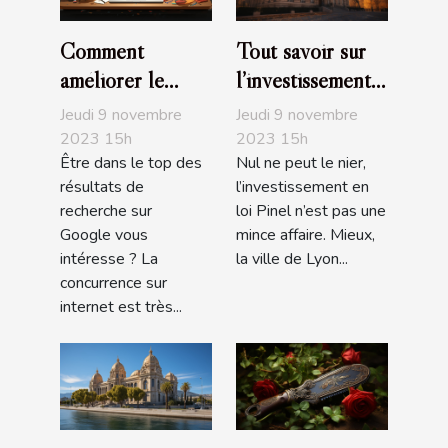
Comment
Tout savoir sur
améliorer le
l’investissement
positionnement
en loi Pinel à
Jeudi 9 novembre
Jeudi 9 novembre
de son site sur
Lyon
2023 15h
2023 15h
Être dans le top des
Nul ne peut le nier,
Google ?
résultats de
l’investissement en
recherche sur
loi Pinel n’est pas une
Google vous
mince affaire. Mieux,
intéresse ? La
la ville de Lyon...
concurrence sur
internet est très...