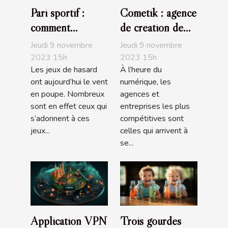
Pari sportif :
Cometik : agence
comment
de création de
maximiser vos
sites internet
Jeudi 9 novembre
Jeudi 9 novembre
chances de
2023 15h
2023 15h
Les jeux de hasard
À l’heure du
gagner ?
ont aujourd’hui le vent
numérique, les
en poupe. Nombreux
agences et
sont en effet ceux qui
entreprises les plus
s’adonnent à ces
compétitives sont
jeux...
celles qui arrivent à
se...
Application VPN
Trois gourdes