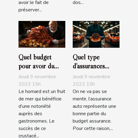
avoir le fait de
dos...
préserver...
Quel budget
Quel type
pour avoir du
d’assurances
bon homard?
choisir pour sa
Jeudi 9 novembre
Jeudi 9 novembre
voiture ?
2023 15h
2023 15h
Le homard est un fruit
On ne va pas se
de mer qui bénéficie
mentir, l’assurance
d’une notoriété
auto représente une
auprès des
bonne partie du
gastronomes. Le
budget assurance.
succès de ce
Pour cette raison,...
crustacé...