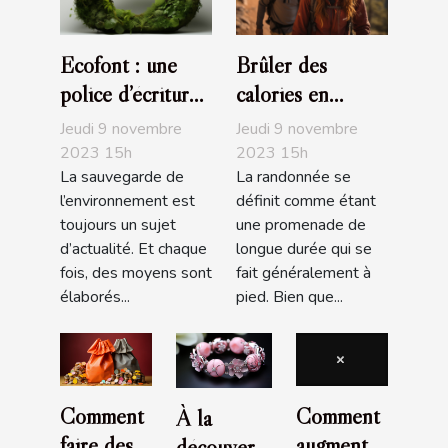
Ecofont : une
Brûler des
police d’écriture
calories en
écologique
faisant de la
Jeudi 9 novembre
Jeudi 9 novembre
randonnée
2023 15h
2023 15h
La sauvegarde de
La randonnée se
l’environnement est
définit comme étant
toujours un sujet
une promenade de
d’actualité. Et chaque
longue durée qui se
fois, des moyens sont
fait généralement à
élaborés...
pied. Bien que...
Comment
Comment
À la
faire des
augmenter
découverte