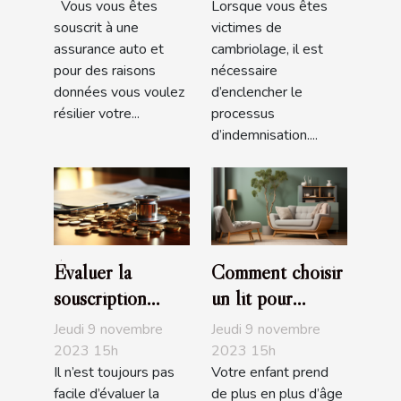
Vous vous êtes
Lorsque vous êtes
indemnisé?
souscrit à une
victimes de
assurance auto et
cambriolage, il est
pour des raisons
nécessaire
données vous voulez
d’enclencher le
résilier votre...
processus
d’indemnisation....
Évaluer la
Comment choisir
souscription
un lit pour
d’une assurance
enfant ?
Jeudi 9 novembre
Jeudi 9 novembre
santé : comment
2023 15h
2023 15h
Il n’est toujours pas
Votre enfant prend
s’y prendre ?
facile d’évaluer la
de plus en plus d’âge