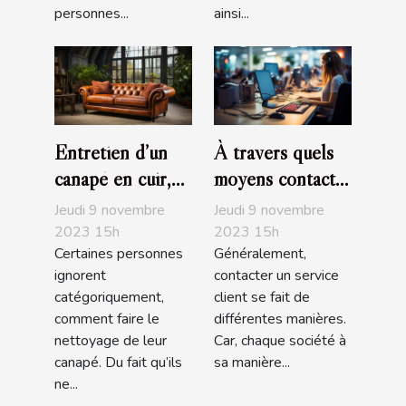
personnes...
ainsi...
Entretien d’un
À travers quels
canapé en cuir,
moyens contacte-
que devez-vous
t-on un service
Jeudi 9 novembre
Jeudi 9 novembre
savoir ?
client ?
2023 15h
2023 15h
Certaines personnes
Généralement,
ignorent
contacter un service
catégoriquement,
client se fait de
comment faire le
différentes manières.
nettoyage de leur
Car, chaque société à
canapé. Du fait qu’ils
sa manière...
ne...