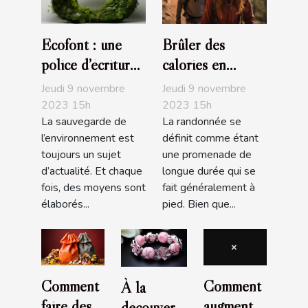
Ecofont : une
Brûler des
police d’écriture
calories en
écologique
faisant de la
Jeudi 9 novembre
Jeudi 9 novembre
randonnée
2023 15h
2023 15h
La sauvegarde de
La randonnée se
l’environnement est
définit comme étant
toujours un sujet
une promenade de
d’actualité. Et chaque
longue durée qui se
fois, des moyens sont
fait généralement à
élaborés...
pied. Bien que...
Comment
Comment
À la
faire des
augmenter
découverte