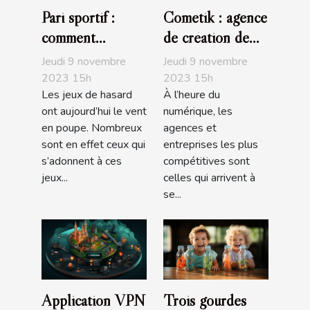
Pari sportif :
Cometik : agence
comment
de création de
maximiser vos
sites internet
Jeudi 9 novembre
Jeudi 9 novembre
chances de
2023 15h
2023 15h
Les jeux de hasard
À l’heure du
gagner ?
ont aujourd’hui le vent
numérique, les
en poupe. Nombreux
agences et
sont en effet ceux qui
entreprises les plus
s’adonnent à ces
compétitives sont
jeux...
celles qui arrivent à
se...
Application VPN
Trois gourdes