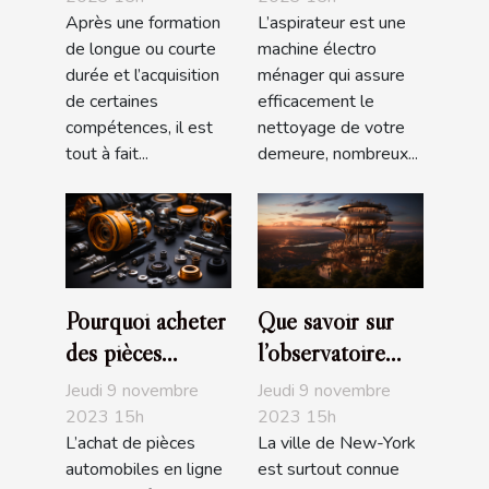
Après une formation
L’aspirateur est une
de longue ou courte
machine électro
durée et l’acquisition
ménager qui assure
de certaines
efficacement le
compétences, il est
nettoyage de votre
tout à fait...
demeure, nombreux...
Pourquoi acheter
Que savoir sur
des pièces
l’observatoire
automobiles en
The Edge de
Jeudi 9 novembre
Jeudi 9 novembre
ligne ?
NYC ?
2023 15h
2023 15h
L’achat de pièces
La ville de New-York
automobiles en ligne
est surtout connue