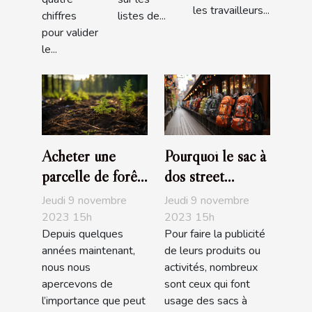
les travailleurs...
chiffres
listes de...
pour valider
le...
Acheter une
Pourquoi le sac à
parcelle de forêt,
dos street
un investissement
marketing est
Jeudi 9 novembre
Jeudi 9 novembre
écologique
pratique ?
2023 15h
2023 15h
Depuis quelques
Pour faire la publicité
années maintenant,
de leurs produits ou
nous nous
activités, nombreux
apercevons de
sont ceux qui font
l’importance que peut
usage des sacs à