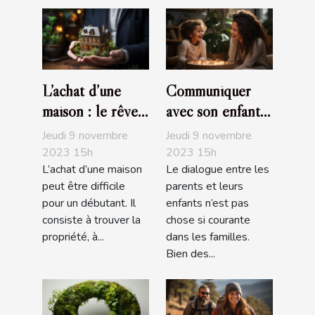
L’achat d’une
Communiquer
maison : le rêve
avec son enfant :
de tous
comment s’y
Jeudi 9 novembre
Jeudi 9 novembre
prendre ?
2023 15h
2023 15h
L’achat d’une maison
Le dialogue entre les
peut être difficile
parents et leurs
pour un débutant. Il
enfants n’est pas
consiste à trouver la
chose si courante
propriété, à...
dans les familles.
Bien des...