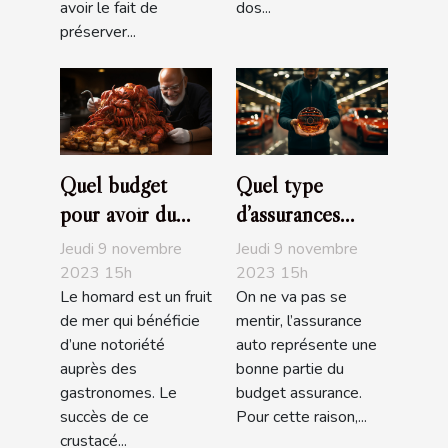
avoir le fait de
dos...
préserver...
Quel budget
Quel type
pour avoir du
d’assurances
bon homard?
choisir pour sa
Jeudi 9 novembre
Jeudi 9 novembre
voiture ?
2023 15h
2023 15h
Le homard est un fruit
On ne va pas se
de mer qui bénéficie
mentir, l’assurance
d’une notoriété
auto représente une
auprès des
bonne partie du
gastronomes. Le
budget assurance.
succès de ce
Pour cette raison,...
crustacé...