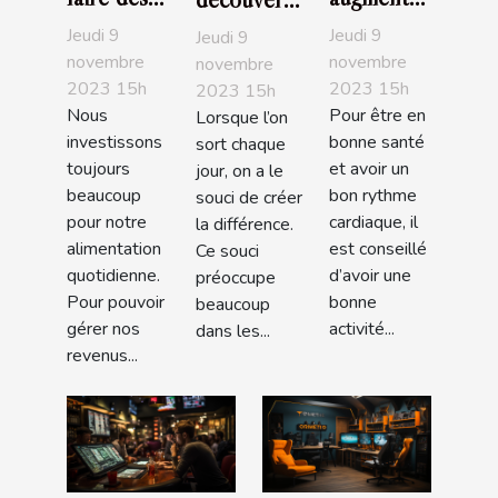
économies
la libido
des
Jeudi 9
Jeudi 9
Jeudi 9
en faisant
féminine ?
bracelets
novembre
novembre
novembre
2023 15h
2023 15h
ses
2023 15h
Pandora
Nous
Pour être en
Lorsque l’on
courses ?
investissons
bonne santé
sort chaque
toujours
et avoir un
jour, on a le
beaucoup
bon rythme
souci de créer
pour notre
cardiaque, il
la différence.
alimentation
est conseillé
Ce souci
quotidienne.
d’avoir une
préoccupe
Pour pouvoir
bonne
beaucoup
gérer nos
activité...
dans les...
revenus...