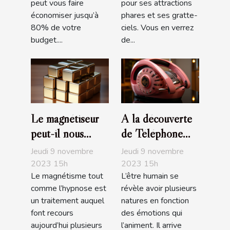
peut vous faire
pour ses attractions
économiser jusqu’à
phares et ses gratte-
80% de votre
ciels. Vous en verrez
budget....
de...
Le magnétiseur
A la découverte
peut-il nous
de Téléphone
soigner de nos
Rose
Jeudi 9 novembre
Jeudi 9 novembre
maux ?
2023 15h
2023 15h
Le magnétisme tout
L’être humain se
comme l’hypnose est
révèle avoir plusieurs
un traitement auquel
natures en fonction
font recours
des émotions qui
aujourd’hui plusieurs
l’animent. Il arrive