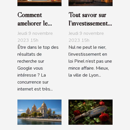
Comment
Tout savoir sur
améliorer le
l’investissement
positionnement
en loi Pinel à
Jeudi 9 novembre
Jeudi 9 novembre
de son site sur
Lyon
2023 15h
2023 15h
Être dans le top des
Nul ne peut le nier,
Google ?
résultats de
l’investissement en
recherche sur
loi Pinel n’est pas une
Google vous
mince affaire. Mieux,
intéresse ? La
la ville de Lyon...
concurrence sur
internet est très...