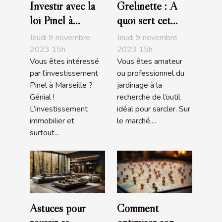
Investir avec la
Grelinette : A
loi Pinel à
quoi sert cet
Marseille :
outil de jardin ?
Jeudi 9 novembre
Jeudi 9 novembre
comment s’y
2023 15h
2023 15h
Vous êtes intéressé
Vous êtes amateur
prendre ?
par l’investissement
ou professionnel du
Pinel à Marseille ?
jardinage à la
Génial !
recherche de l’outil
L’investissement
idéal pour sarcler. Sur
immobilier et
le marché,...
surtout...
Astuces pour
Comment