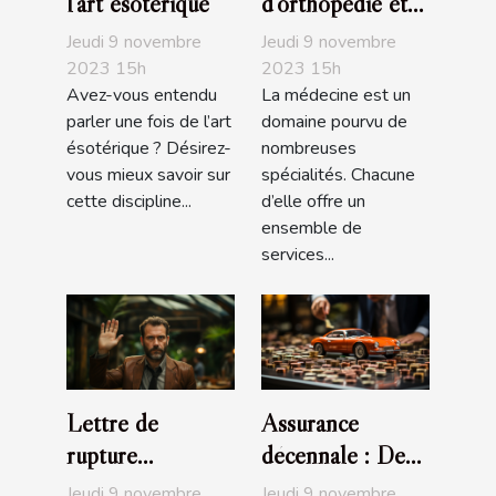
l’art ésotérique
d’orthopédie et
de podologie
Jeudi 9 novembre
Jeudi 9 novembre
Ortho Center
2023 15h
2023 15h
Avez-vous entendu
La médecine est un
parler une fois de l’art
domaine pourvu de
ésotérique ? Désirez-
nombreuses
vous mieux savoir sur
spécialités. Chacune
cette discipline...
d’elle offre un
ensemble de
services...
Lettre de
Assurance
rupture
décennale : De
conventionnelle :
quoi s’agit-il ?
Jeudi 9 novembre
Jeudi 9 novembre