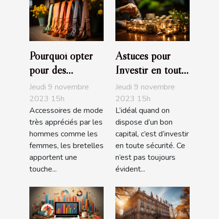
Pourquoi opter
Astuces pour
pour des
Investir en toute
bretelles
sécurité
Jeudi 9 novembre
Jeudi 9 novembre
fantaisies ?
2023 15h
2023 15h
Accessoires de mode
L’idéal quand on
très appréciés par les
dispose d’un bon
hommes comme les
capital, c’est d’investir
femmes, les bretelles
en toute sécurité. Ce
apportent une
n’est pas toujours
touche...
évident...