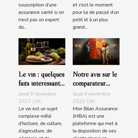
souscription d’une
et c’est le moment
assurance santé si on
pour lui de passé d’un
n’est pas un expert
petit lit à un plus
du...
grand...
Le vin : quelques
Notre avis sur le
faits intéressants
comparateur
à savoir
d’assurance de
Jeudi 9 novembre
Jeudi 9 novembre
prêt de MBA
2023 15h
2023 15h
Le vin est un sujet
Mon Bilan Assurance
complexe mêlé
(MBA) est une
d’histoire, de culture,
plateforme qui met à
d’agriculture, de
la disposition de ses