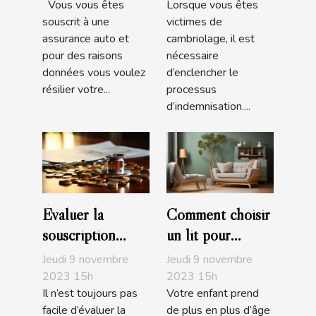
Vous vous êtes
Lorsque vous êtes
indemnisé?
souscrit à une
victimes de
assurance auto et
cambriolage, il est
pour des raisons
nécessaire
données vous voulez
d’enclencher le
résilier votre...
processus
d’indemnisation....
Évaluer la
Comment choisir
souscription
un lit pour
d’une assurance
enfant ?
Jeudi 9 novembre
Jeudi 9 novembre
santé : comment
2023 15h
2023 15h
Il n’est toujours pas
Votre enfant prend
s’y prendre ?
facile d’évaluer la
de plus en plus d’âge