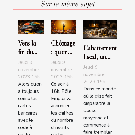
Sur le même sujet
Vers la
Chômage
L’abattement
fin du
: qu'en
fiscal, un
code
est-il
Jeudi 9
Jeudi 9
bon moyen
Jeudi 9
pour les
entre les
novembre
novembre
de
novembre
2023 15h
2023 15h
carte
deux
2023 15h
redescendre
Alors qu’on
Ce soir à
bancaire
tours?
Dans ce monde
dans les
a toujours
18h, Pôle
?
où la crise fait
connu les
Emploi va
barèmes
disparaître la
cartes
annoncer
classe
bancaires
les chiffres
moyenne et
avec le
du nombre
commence à
code à
d’inscrits
faire trembler
quatre
sur les