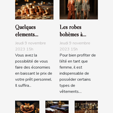
Quelques
Les robes
éléments
bohèmes à
nécessaires pour
acheter
Jeudi 9 novembre
Jeudi 9 novembre
baisser le prix de
obligatoirement
2023 15h
2023 15h
Vous avez la
Pour bien profiter de
son prêt
pour l’été
possibilité de vous
l’été en tant que
personnel
faire des économies
femme, il est
en baissant le prix de
indispensable de
votre prêt personnel.
posséder certains
Il suffira...
types de
vêtements....