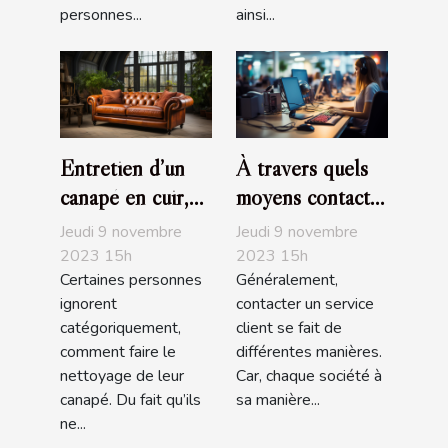
personnes...
ainsi...
Entretien d’un
À travers quels
canapé en cuir,
moyens contacte-
que devez-vous
t-on un service
Jeudi 9 novembre
Jeudi 9 novembre
savoir ?
client ?
2023 15h
2023 15h
Certaines personnes
Généralement,
ignorent
contacter un service
catégoriquement,
client se fait de
comment faire le
différentes manières.
nettoyage de leur
Car, chaque société à
canapé. Du fait qu’ils
sa manière...
ne...