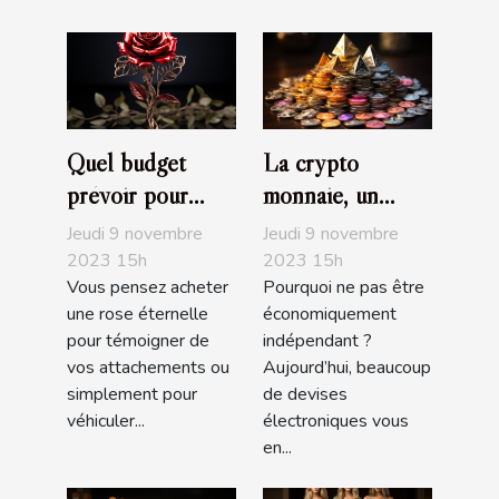
Quel budget
La crypto
prévoir pour
monnaie, un
l’achat d’une rose
choix
Jeudi 9 novembre
Jeudi 9 novembre
éternelle ?
d’investissement,
2023 15h
2023 15h
Vous pensez acheter
Pourquoi ne pas être
d’achat ou de de
une rose éternelle
économiquement
trading très
pour témoigner de
indépendant ?
populaire
vos attachements ou
Aujourd’hui, beaucoup
simplement pour
de devises
véhiculer...
électroniques vous
en...