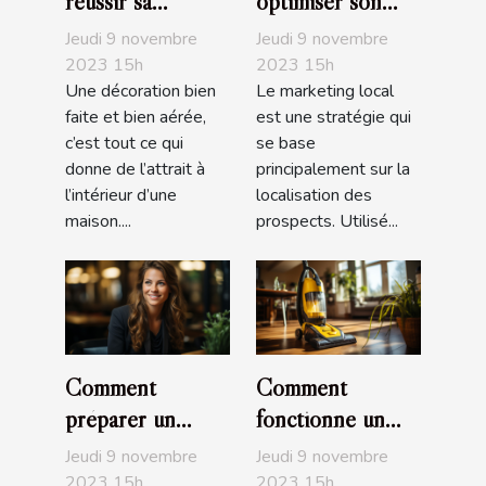
réussir sa
optimiser son
décoration
marketing local ?
Jeudi 9 novembre
Jeudi 9 novembre
d'intérieur
2023 15h
2023 15h
Une décoration bien
Le marketing local
faite et bien aérée,
est une stratégie qui
c’est tout ce qui
se base
donne de l’attrait à
principalement sur la
l’intérieur d’une
localisation des
maison....
prospects. Utilisé...
Comment
Comment
préparer un
fonctionne un
entretien
aspirateur ?
Jeudi 9 novembre
Jeudi 9 novembre
d’embauche ?
2023 15h
2023 15h