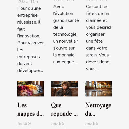
paradis ?
s'y
2023 15h
Avec
Ce sont les
prendre ?
Pour qu’une
l’évolution
fêtes de fin
entreprise
grandissante
d’année et
réussisse, il
de la
vous désirez
faut
technologie,
organiser
l’innovation.
un nouvel air
une fête
Pour y arriver,
s’ouvre sur
dans votre
les
la monnaie
jardin. Vous
entreprises
numérique....
devez donc
doivent
vous...
développer...
Les
Que
Nettoyage
nappes de
réponde à
du
table :
l’enfant
carrelage :
Jeudi 9
Jeudi 9
Jeudi 9