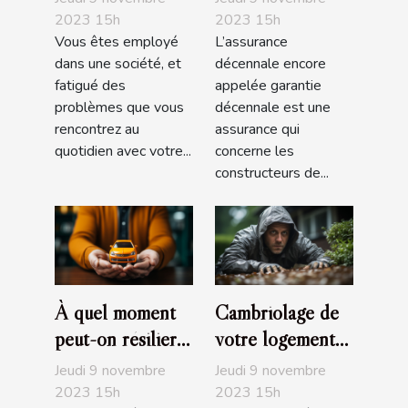
que faut-il
2023 15h
2023 15h
Vous êtes employé
L’assurance
savoir ?
dans une société, et
décennale encore
fatigué des
appelée garantie
problèmes que vous
décennale est une
rencontrez au
assurance qui
quotidien avec votre...
concerne les
constructeurs de...
À quel moment
Cambriolage de
peut-on résilier
votre logement
son assurance
assuré :
Jeudi 9 novembre
Jeudi 9 novembre
auto?
Comment être
2023 15h
2023 15h