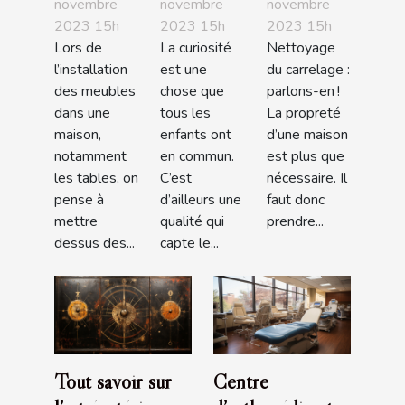
parlons-
qui
parlons-
novembre
novembre
novembre
2023 15h
2023 15h
2023 15h
en !
demande
en !
Lors de
La curiosité
Nettoyage
l’origine
l’installation
est une
du carrelage :
des bébés
des meubles
chose que
parlons-en !
?
dans une
tous les
La propreté
maison,
enfants ont
d’une maison
notamment
en commun.
est plus que
les tables, on
C’est
nécessaire. Il
pense à
d’ailleurs une
faut donc
mettre
qualité qui
prendre...
dessus des...
capte le...
Tout savoir sur
Centre