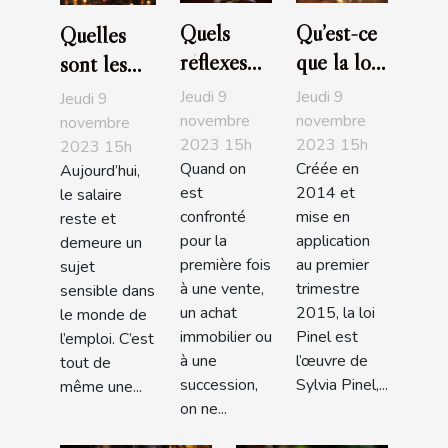
Quels
Qu’est-ce
Quelles
réflexes
que la loi
sont les
avoir
Pinel ?
entreprises
Jeudi 9
Jeudi 9
Jeudi 9
quand on
L'essentiel
les plus
novembre
novembre
novembre
2023 15h
2023 15h
est à la
à savoir
2023 15h
généreuses
Quand on
Créée en
Aujourd’hui,
recherche
en France
est
2014 et
le salaire
d’un bon
en 2019?
confronté
mise en
reste et
notaire ?
pour la
application
demeure un
première fois
au premier
sujet
à une vente,
trimestre
sensible dans
un achat
2015, la loi
le monde de
immobilier ou
Pinel est
l’emploi. C’est
à une
l’œuvre de
tout de
succession,
Sylvia Pinel,...
même une...
on ne...