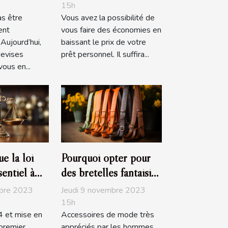
de de
prêt personnel
15h
as être
Vous avez la possibilité de
s populaire
ent
vous faire des économies en
Aujourd’hui,
baissant le prix de votre
evises
prêt personnel. Il suffira...
ous en...
e la loi
Pourquoi opter pour
sentiel à
des bretelles fantaisies
?
mbre 2023
Jeudi 9 novembre 2023
15h
 et mise en
Accessoires de mode très
 premier
appréciés par les hommes