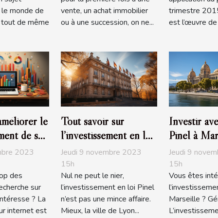
s le monde de
vente, un achat immobilier
trimestre 2015,
st tout de même
ou à une succession, on ne...
est l’œuvre de S
méliorer le
Tout savoir sur
Investir ave
ment de son
l’investissement en loi
Pinel à Mars
ogle ?
Pinel à Lyon
comment s’
mbre 2023
Jeudi 9 novembre 2023
Jeudi 9 nove
15h
15h
top des
Nul ne peut le nier,
Vous êtes inté
recherche sur
l’investissement en loi Pinel
l’investisseme
ntéresse ? La
n’est pas une mince affaire.
Marseille ? Gén
r internet est
Mieux, la ville de Lyon...
L’investisseme