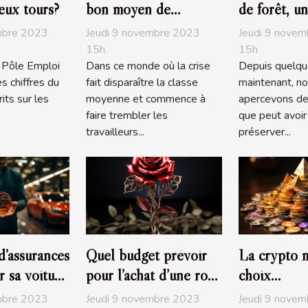
eux tours?
bon moyen de
de forêt, un
redescendre dans les
investissem
mbre 2023
Jeudi 9 novembre 2023
Jeudi 9 nove
barèmes
écologique
15h
15h
, Pôle Emploi
Dans ce monde où la crise
Depuis quelqu
s chiffres du
fait disparaître la classe
maintenant, n
its sur les
moyenne et commence à
apercevons de
faire trembler les
que peut avoir 
travailleurs...
préserver...
d’assurances
Quel budget prévoir
La crypto 
r sa voiture
pour l’achat d’une rose
choix
éternelle ?
d’investiss
mbre 2023
Jeudi 9 novembre 2023
Jeudi 9 nove