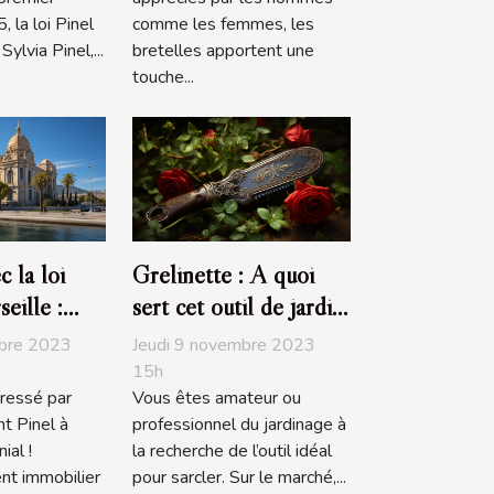
 la loi Pinel
comme les femmes, les
ylvia Pinel,...
bretelles apportent une
touche...
c la loi
Grelinette : A quoi
eille :
sert cet outil de jardin
y prendre ?
?
mbre 2023
Jeudi 9 novembre 2023
15h
ressé par
Vous êtes amateur ou
nt Pinel à
professionnel du jardinage à
ial !
la recherche de l’outil idéal
nt immobilier
pour sarcler. Sur le marché,...