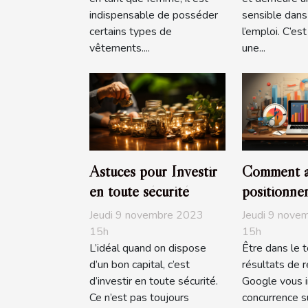
indispensable de posséder
sensible dan
certains types de
l’emploi. C’e
vêtements....
une...
Astuces pour Investir
Comment a
en toute sécurité
positionne
site sur Go
Jeudi 9 novembre 2023
Jeudi 9 nove
15h
15h
L’idéal quand on dispose
Être dans le 
d’un bon capital, c’est
résultats de 
d’investir en toute sécurité.
Google vous i
Ce n’est pas toujours
concurrence su