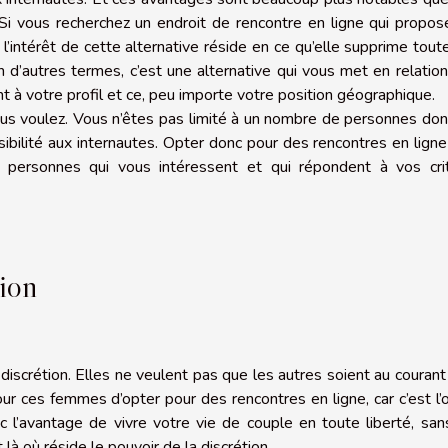
 Si vous recherchez un endroit de rencontre en ligne qui propo
t, l’intérêt de cette alternative réside en ce qu’elle supprime tout
En d’autres termes, c’est une alternative qui vous met en relatio
 à votre profil et ce, peu importe votre position géographique.
 vous voulez. Vous n’êtes pas limité à un nombre de personnes do
sibilité aux internautes. Opter donc pour des rencontres en lign
s personnes qui vous intéressent et qui répondent à vos crit
tion
discrétion. Elles ne veulent pas que les autres soient au courant
ur ces femmes d’opter pour des rencontres en ligne, car c’est l’
nc l’avantage de vivre votre vie de couple en toute liberté, sa
là où réside le pouvoir de la discrétion.