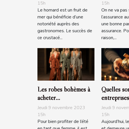
15h
15h
Le homard est un fruit de
On ne va pas 
mer qui bénéficie d’une
l’assurance a
notoriété auprès des
une bonne par
gastronomes. Le succès de
assurance. Po
ce crustacé...
raison,...
Les robes bohèmes à
Quelles son
acheter
entreprises
obligatoirement pour
généreuses
Jeudi 9 novembre 2023
Jeudi 9 nove
l’été
en 2019?
15h
15h
Pour bien profiter de l’été
Aujourd’hui, l
en tant que femme, il est
et demeure un