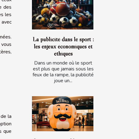
se des
es les
n avec
nnées.
La publicité dans le sport :
e vous
les enjeux économiques et
ères,
éthiques
Dans un monde où le sport
est plus que jamais sous les
feux de la rampe, la publicité
joue un...
 de la
option
ns que