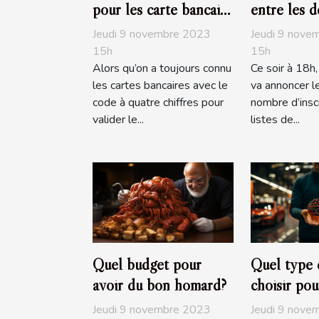
pour les carte bancaire
entre les d
?
Jeudi 9 novembre 2023
Jeudi 9 nove
15h
15h
Alors qu’on a toujours connu
Ce soir à 18h
les cartes bancaires avec le
va annoncer le
code à quatre chiffres pour
nombre d’inscr
valider le...
listes de...
Quel budget pour
Quel type 
avoir du bon homard?
choisir pou
?
Jeudi 9 novembre 2023
Jeudi 9 nove