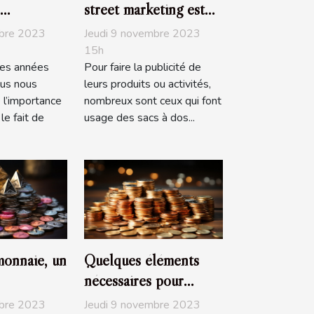
street marketing est
ent
pratique ?
mbre 2023
Jeudi 9 novembre 2023
15h
es années
Pour faire la publicité de
ous nous
leurs produits ou activités,
 l’importance
nombreux sont ceux qui font
le fait de
usage des sacs à dos...
monnaie, un
Quelques éléments
nécessaires pour
ement,
baisser le prix de son
mbre 2023
Jeudi 9 novembre 2023