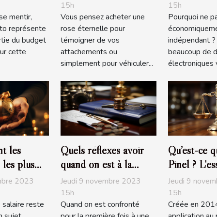
d’achat ou 
15h
15h
se mentir,
Vous pensez acheter une
Pourquoi ne p
trading trè
uto représente
rose éternelle pour
économiquem
tie du budget
témoigner de vos
indépendant ? 
ur cette
attachements ou
beaucoup de d
simplement pour véhiculer...
électroniques v
t les
Quels réflexes avoir
Qu’est-ce qu
 les plus
quand on est à la
Pinel ? L'es
 en France
recherche d’un bon
savoir
mbre 2023
Jeudi 9 novembre 2023
Jeudi 9 nove
notaire ?
15h
15h
e salaire reste
Quand on est confronté
Créée en 2014
 sujet
pour la première fois à une
application au