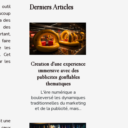
Derniers Articles
 outil
aucoup
 a des
e des
rtant,
 faire
e les
s. Cet
ur les
Création d'une expérience
immersive avec des
publicités gonflables
thématiques
L'ère numérique a
bouleversé les dynamiques
traditionnelles du marketing
et de la publicité, mais...
st une
e ceux