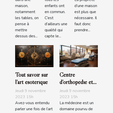
maison,
enfants ont
d’une maison
notamment
en commun.
est plus que
les tables, on
C’est
nécessaire. Il
pense à
d’ailleurs une
faut donc
mettre
qualité qui
prendre...
dessus des...
capte le...
Tout savoir sur
Centre
l’art ésotérique
d’orthopédie et
de podologie
Jeudi 9 novembre
Jeudi 9 novembre
Ortho Center
2023 15h
2023 15h
Avez-vous entendu
La médecine est un
parler une fois de l’art
domaine pourvu de