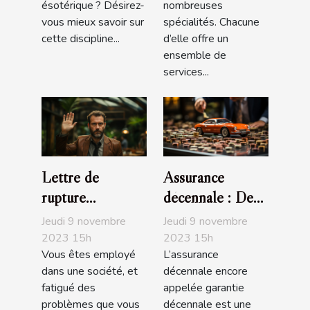
ésotérique ? Désirez-
nombreuses
vous mieux savoir sur
spécialités. Chacune
cette discipline...
d’elle offre un
ensemble de
services...
Lettre de
Assurance
rupture
décennale : De
conventionnelle :
quoi s’agit-il ?
Jeudi 9 novembre
Jeudi 9 novembre
que faut-il
2023 15h
2023 15h
Vous êtes employé
L’assurance
savoir ?
dans une société, et
décennale encore
fatigué des
appelée garantie
problèmes que vous
décennale est une