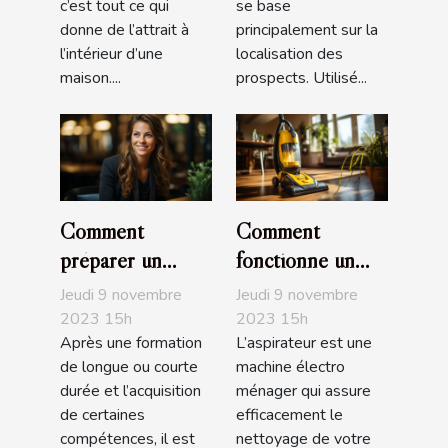
c’est tout ce qui
se base
donne de l’attrait à
principalement sur la
l’intérieur d’une
localisation des
maison....
prospects. Utilisé...
Comment
Comment
préparer un
fonctionne un
entretien
aspirateur ?
Jeudi 9 novembre
Jeudi 9 novembre
d’embauche ?
2023 15h
2023 15h
Après une formation
L’aspirateur est une
de longue ou courte
machine électro
durée et l’acquisition
ménager qui assure
de certaines
efficacement le
compétences, il est
nettoyage de votre