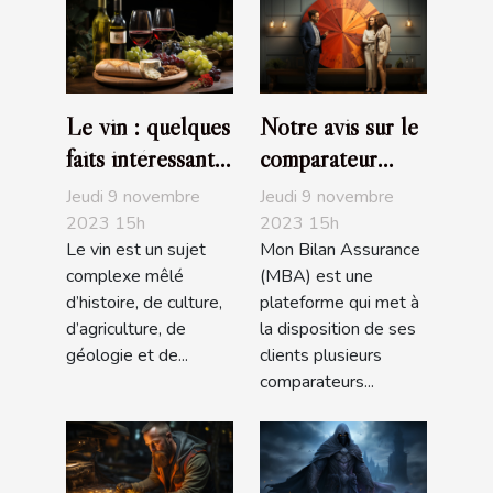
Le vin : quelques
Notre avis sur le
faits intéressants
comparateur
à savoir
d’assurance de
Jeudi 9 novembre
Jeudi 9 novembre
prêt de MBA
2023 15h
2023 15h
Le vin est un sujet
Mon Bilan Assurance
complexe mêlé
(MBA) est une
d’histoire, de culture,
plateforme qui met à
d’agriculture, de
la disposition de ses
géologie et de...
clients plusieurs
comparateurs...