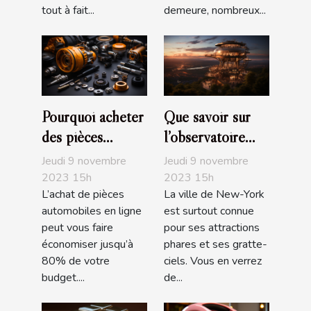
tout à fait...
demeure, nombreux...
Pourquoi acheter
Que savoir sur
des pièces
l’observatoire
automobiles en
The Edge de
Jeudi 9 novembre
Jeudi 9 novembre
ligne ?
NYC ?
2023 15h
2023 15h
L’achat de pièces
La ville de New-York
automobiles en ligne
est surtout connue
peut vous faire
pour ses attractions
économiser jusqu’à
phares et ses gratte-
80% de votre
ciels. Vous en verrez
budget....
de...