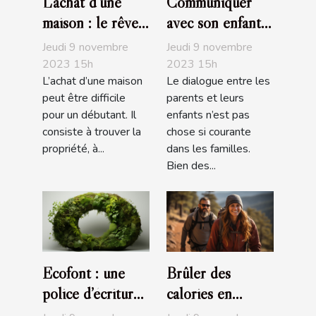
L’achat d’une
Communiquer
maison : le rêve
avec son enfant :
de tous
comment s’y
Jeudi 9 novembre
Jeudi 9 novembre
prendre ?
2023 15h
2023 15h
L’achat d’une maison
Le dialogue entre les
peut être difficile
parents et leurs
pour un débutant. Il
enfants n’est pas
consiste à trouver la
chose si courante
propriété, à...
dans les familles.
Bien des...
Ecofont : une
Brûler des
police d’écriture
calories en
écologique
faisant de la