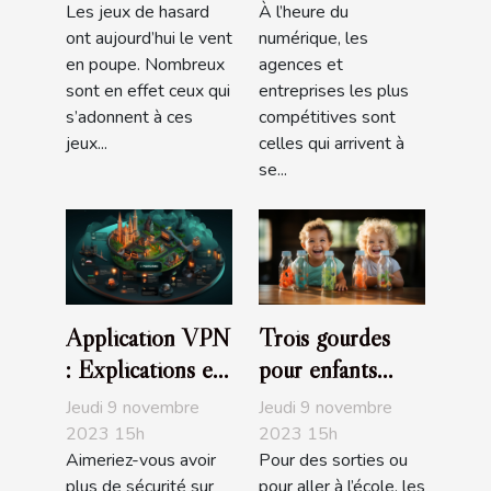
Les jeux de hasard
À l’heure du
gagner ?
ont aujourd’hui le vent
numérique, les
en poupe. Nombreux
agences et
sont en effet ceux qui
entreprises les plus
s’adonnent à ces
compétitives sont
jeux...
celles qui arrivent à
se...
Application VPN
Trois gourdes
: Explications et
pour enfants
avantages
recommandés
Jeudi 9 novembre
Jeudi 9 novembre
2023 15h
2023 15h
Aimeriez-vous avoir
Pour des sorties ou
plus de sécurité sur
pour aller à l’école, les