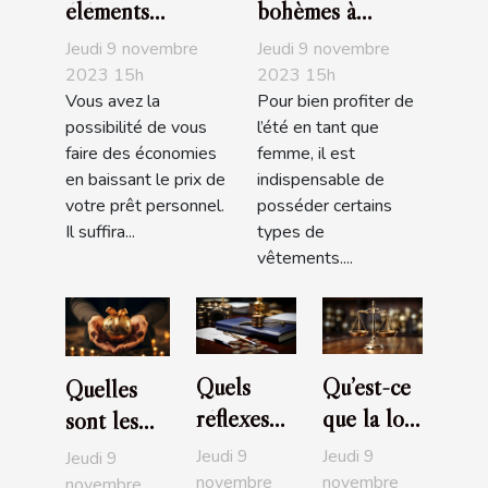
éléments
bohèmes à
nécessaires pour
acheter
Jeudi 9 novembre
Jeudi 9 novembre
baisser le prix de
obligatoirement
2023 15h
2023 15h
Vous avez la
Pour bien profiter de
son prêt
pour l’été
possibilité de vous
l’été en tant que
personnel
faire des économies
femme, il est
en baissant le prix de
indispensable de
votre prêt personnel.
posséder certains
Il suffira...
types de
vêtements....
Quels
Qu’est-ce
Quelles
réflexes
que la loi
sont les
avoir
Pinel ?
entreprises
Jeudi 9
Jeudi 9
Jeudi 9
quand on
L'essentiel
les plus
novembre
novembre
novembre