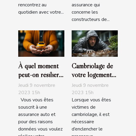
rencontrez au
assurance qui
quotidien avec votre...
concerne les
constructeurs de...
À quel moment
Cambriolage de
peut-on résilier
votre logement
son assurance
assuré :
Jeudi 9 novembre
Jeudi 9 novembre
auto?
Comment être
2023 15h
2023 15h
Vous vous êtes
Lorsque vous êtes
indemnisé?
souscrit à une
victimes de
assurance auto et
cambriolage, il est
pour des raisons
nécessaire
données vous voulez
d’enclencher le