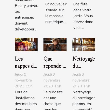
un nouvel air
une fête
Pour y arriver,
s’ouvre sur
dans votre
les
la monnaie
jardin. Vous
entreprises
numérique....
devez donc
doivent
vous...
développer...
Les
Que
Nettoyage
nappes de
réponde à
du
table :
l’enfant
carrelage :
Jeudi 9
Jeudi 9
Jeudi 9
parlons-
qui
parlons-
novembre
novembre
novembre
2023 15h
2023 15h
2023 15h
en !
demande
en !
Lors de
La curiosité
Nettoyage
l’origine
l’installation
est une
du carrelage :
des bébés
des meubles
chose que
parlons-en !
?
dans une
tous les
La propreté