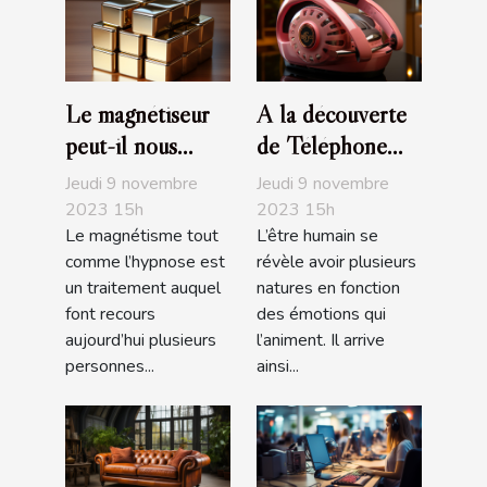
Le magnétiseur
A la découverte
peut-il nous
de Téléphone
soigner de nos
Rose
Jeudi 9 novembre
Jeudi 9 novembre
maux ?
2023 15h
2023 15h
Le magnétisme tout
L’être humain se
comme l’hypnose est
révèle avoir plusieurs
un traitement auquel
natures en fonction
font recours
des émotions qui
aujourd’hui plusieurs
l’animent. Il arrive
personnes...
ainsi...