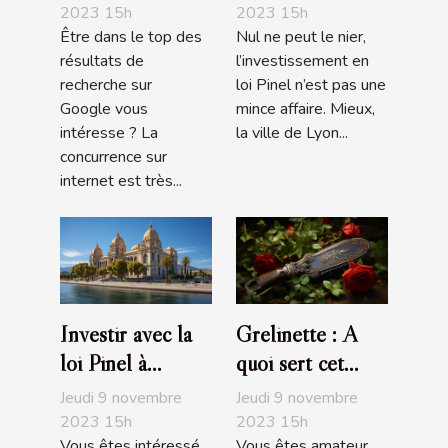
de son site sur
Lyon
2023 15h
2023 15h
Être dans le top des
Nul ne peut le nier,
Google ?
résultats de
l’investissement en
recherche sur
loi Pinel n’est pas une
Google vous
mince affaire. Mieux,
intéresse ? La
la ville de Lyon...
concurrence sur
internet est très...
Investir avec la
Grelinette : A
loi Pinel à
quoi sert cet
Marseille :
outil de jardin ?
Jeudi 9 novembre
Jeudi 9 novembre
comment s’y
2023 15h
2023 15h
Vous êtes intéressé
Vous êtes amateur