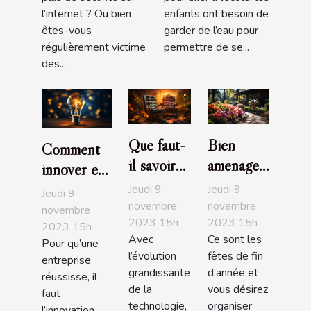
l’internet ? Ou bien
enfants ont besoin de
êtes-vous
garder de l’eau pour
régulièrement victime
permettre de se...
des...
Que faut-
Bien
Comment
il savoir
aménager
innover en
de la
son jardin
entreprise ?
Jeudi 9
Jeudi 9
Jeudi 9
crypto-
: comment
novembre
novembre
novembre
2023 15h
2023 15h
paradis ?
s'y
2023 15h
Avec
Ce sont les
prendre ?
Pour qu’une
l’évolution
fêtes de fin
entreprise
grandissante
d’année et
réussisse, il
de la
vous désirez
faut
technologie,
organiser
l’innovation.