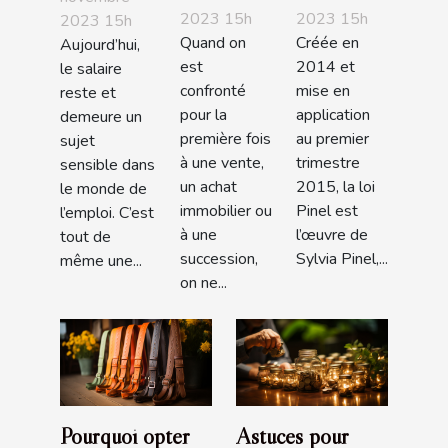
2023 15h
2023 15h
est à la
à savoir
2023 15h
généreuses
Quand on
Créée en
Aujourd’hui,
recherche
en France
est
2014 et
le salaire
d’un bon
en 2019?
confronté
mise en
reste et
notaire ?
pour la
application
demeure un
première fois
au premier
sujet
à une vente,
trimestre
sensible dans
un achat
2015, la loi
le monde de
immobilier ou
Pinel est
l’emploi. C’est
à une
l’œuvre de
tout de
succession,
Sylvia Pinel,...
même une...
on ne...
Pourquoi opter
Astuces pour