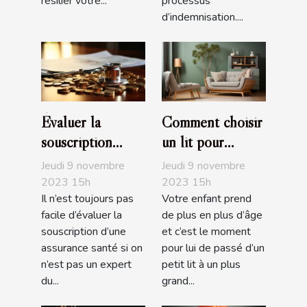
résilier votre...
processus
d’indemnisation....
Évaluer la
Comment choisir
souscription
un lit pour
d’une assurance
enfant ?
Jeudi 9 novembre
Jeudi 9 novembre
santé : comment
2023 15h
2023 15h
Il n’est toujours pas
Votre enfant prend
s’y prendre ?
facile d’évaluer la
de plus en plus d’âge
souscription d’une
et c’est le moment
assurance santé si on
pour lui de passé d’un
n’est pas un expert
petit lit à un plus
du...
grand...