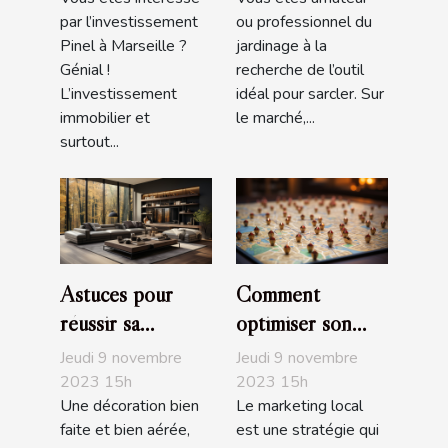
prendre ?
par l’investissement
ou professionnel du
Pinel à Marseille ?
jardinage à la
Génial !
recherche de l’outil
L’investissement
idéal pour sarcler. Sur
immobilier et
le marché,...
surtout...
Astuces pour
Comment
réussir sa
optimiser son
décoration
marketing local ?
Jeudi 9 novembre
Jeudi 9 novembre
d'intérieur
2023 15h
2023 15h
Une décoration bien
Le marketing local
faite et bien aérée,
est une stratégie qui