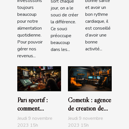
investissons
bonne santé
sort chaque
toujours
et avoir un
jour, on a le
beaucoup
bon rythme
souci de créer
pour notre
cardiaque, il
la différence.
alimentation
est conseillé
Ce souci
quotidienne.
d’avoir une
préoccupe
Pour pouvoir
bonne
beaucoup
gérer nos
activité...
dans les...
revenus...
Pari sportif :
Cometik : agence
comment
de création de
maximiser vos
sites internet
Jeudi 9 novembre
Jeudi 9 novembre
chances de
2023 15h
2023 15h