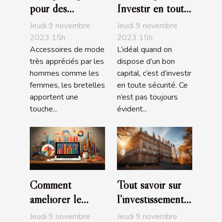
pour des
Investir en toute
bretelles
sécurité
Jeudi 9 novembre
Jeudi 9 novembre
fantaisies ?
2023 15h
2023 15h
Accessoires de mode
L’idéal quand on
très appréciés par les
dispose d’un bon
hommes comme les
capital, c’est d’investir
femmes, les bretelles
en toute sécurité. Ce
apportent une
n’est pas toujours
touche...
évident...
Comment
Tout savoir sur
améliorer le
l’investissement
positionnement
en loi Pinel à
Jeudi 9 novembre
Jeudi 9 novembre