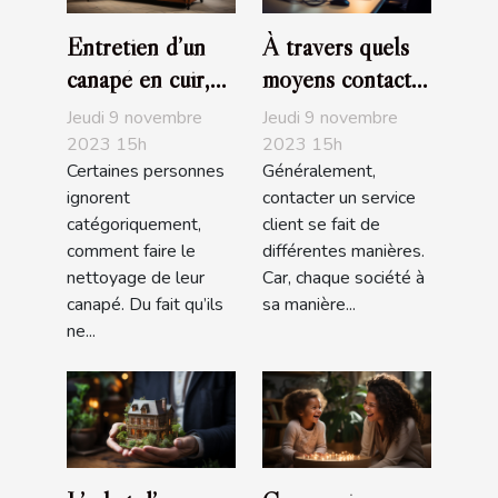
Entretien d’un
À travers quels
canapé en cuir,
moyens contacte-
que devez-vous
t-on un service
Jeudi 9 novembre
Jeudi 9 novembre
savoir ?
client ?
2023 15h
2023 15h
Certaines personnes
Généralement,
ignorent
contacter un service
catégoriquement,
client se fait de
comment faire le
différentes manières.
nettoyage de leur
Car, chaque société à
canapé. Du fait qu’ils
sa manière...
ne...