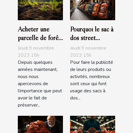
Acheter une
Pourquoi le sac à
parcelle de forêt,
dos street
un investissement
marketing est
Jeudi 9 novembre
Jeudi 9 novembre
écologique
pratique ?
2023 15h
2023 15h
Depuis quelques
Pour faire la publicité
années maintenant,
de leurs produits ou
nous nous
activités, nombreux
apercevons de
sont ceux qui font
l’importance que peut
usage des sacs à
avoir le fait de
dos...
préserver...