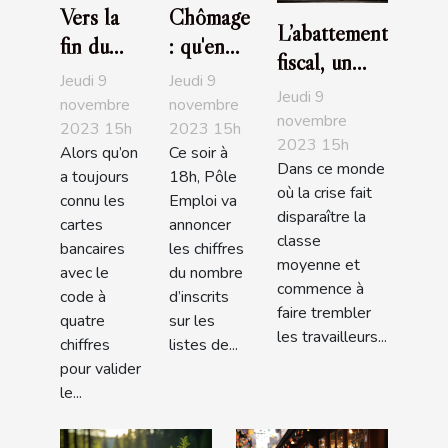
Vers la
Chômage
L’abattement
fin du
: qu'en
fiscal, un
code
est-il
Jeudi 9
Jeudi 9
bon moyen
Jeudi 9
pour les
entre les
novembre
novembre
de
novembre
2023 15h
2023 15h
carte
deux
2023 15h
redescendre
Alors qu’on
Ce soir à
bancaire
tours?
Dans ce monde
dans les
a toujours
18h, Pôle
?
où la crise fait
connu les
Emploi va
barèmes
disparaître la
cartes
annoncer
classe
bancaires
les chiffres
moyenne et
avec le
du nombre
commence à
code à
d’inscrits
faire trembler
quatre
sur les
les travailleurs...
chiffres
listes de...
pour valider
le...