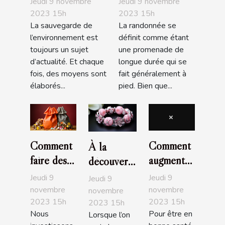
Jeudi 9 novembre
Jeudi 9 novembre
randonnée
2023 15h
2023 15h
La sauvegarde de
La randonnée se
l’environnement est
définit comme étant
toujours un sujet
une promenade de
d’actualité. Et chaque
longue durée qui se
fois, des moyens sont
fait généralement à
élaborés...
pied. Bien que...
Comment
Comment
À la
faire des
augmenter
découverte
économies
la libido
des
Jeudi 9
Jeudi 9
Jeudi 9
en faisant
féminine ?
bracelets
novembre
novembre
novembre
2023 15h
2023 15h
ses
2023 15h
Pandora
Nous
Pour être en
Lorsque l’on
courses ?