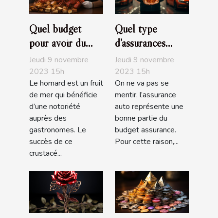
Quel budget
Quel type
pour avoir du
d’assurances
bon homard?
choisir pour sa
Jeudi 9 novembre
Jeudi 9 novembre
voiture ?
2023 15h
2023 15h
Le homard est un fruit
On ne va pas se
de mer qui bénéficie
mentir, l’assurance
d’une notoriété
auto représente une
auprès des
bonne partie du
gastronomes. Le
budget assurance.
succès de ce
Pour cette raison,...
crustacé...