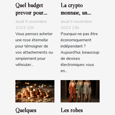
Quel budget
La crypto
prévoir pour
monnaie, un
l’achat d’une rose
choix
Jeudi 9 novembre
Jeudi 9 novembre
éternelle ?
d’investissement,
2023 15h
2023 15h
Vous pensez acheter
Pourquoi ne pas être
d’achat ou de de
une rose éternelle
économiquement
trading très
pour témoigner de
indépendant ?
populaire
vos attachements ou
Aujourd’hui, beaucoup
simplement pour
de devises
véhiculer...
électroniques vous
en...
Quelques
Les robes